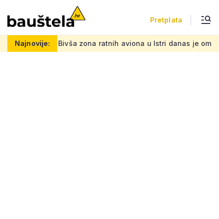
Pretplata
gradnje
Najnovije:
Bivša zona ratnih aviona u Istri danas je omiljena p