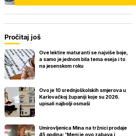
Pročitaj još
Ove lektire maturanti se najviše boje,
a samo je jednom bila tema eseja i to
na jesenskom roku
Ovo je 10 srednjoškolskih smjerova u
Karlovačkoj županiji koje su 2026.
upisali najbolji osmaši
Umirovljenica Mina na tržnici prodaje
45 godina: 'Meni je ovo zabava i