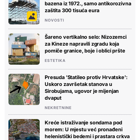
bazena iz 1972., samo antikorozivna
zaštita 300 tisuća eura
NOVOSTI
Šareno vertikalno selo: Nizozemci
za Kineze napravili zgradu koja
pomiče granice, boje i oblici pršte
ESTETIKA
Presuda 'Statileo protiv Hrvatske':
Uskoro završetak stanova u
Sirobujama, ugovor je mijenjan
dvaput
NEKRETNINE
Kreće istraživanje sondama pod
morem: U mjestu već pronađeni
helenistički bedemi i prastara crkva