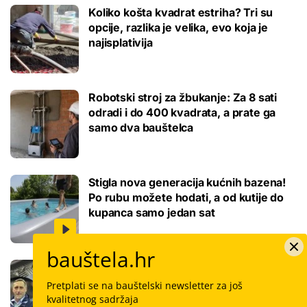
Koliko košta kvadrat estriha? Tri su
opcije, razlika je velika, evo koja je
najisplativija
Robotski stroj za žbukanje: Za 8 sati
odradi i do 400 kvadrata, a prate ga
samo dva bauštelca
Stigla nova generacija kućnih bazena!
Po rubu možete hodati, a od kutije do
kupanca samo jedan sat
bauštela.hr
Koliko košta keramičar za kvadrat
pločica: Cijenu određuju površina,
Pretplati se na bauštelski newsletter za još
dimenzije keramike, ali i lokacija
kvalitetnog sadržaja