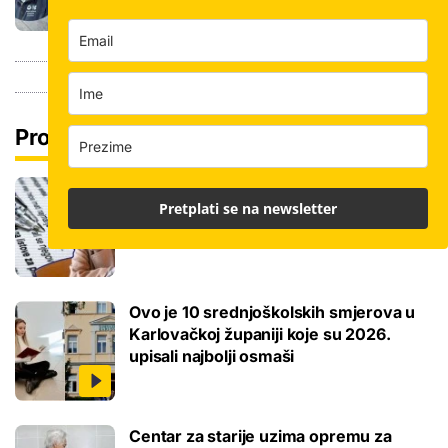
Pročitaj još
Ove lektire maturanti se najviše boje, a
Pretplati se na newsletter
samo je jednom bila tema eseja i to na
jesenskom roku
Ovo je 10 srednjoškolskih smjerova u
Karlovačkoj županiji koje su 2026.
upisali najbolji osmaši
Centar za starije uzima opremu za