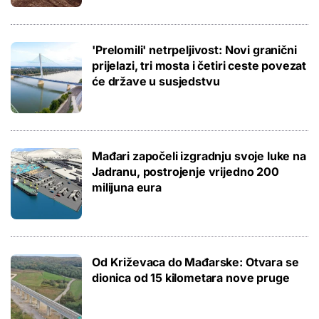
'Prelomili' netrpeljivost: Novi granični
prijelazi, tri mosta i četiri ceste povezat
će države u susjedstvu
Mađari započeli izgradnju svoje luke na
Jadranu, postrojenje vrijedno 200
milijuna eura
Od Križevaca do Mađarske: Otvara se
dionica od 15 kilometara nove pruge