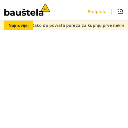
Pretplata
režu
Najnovije:
Kako do povrata poreza za kupnju prve nekretnine: Morat