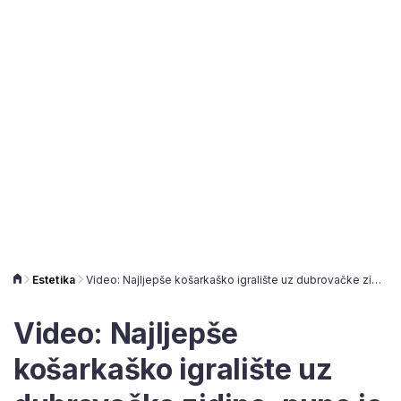
Estetika
Video: Najljepše košarkaško igralište uz dubrovačke zidine, puno je starije nego što mislimo
Video: Najljepše
košarkaško igralište uz