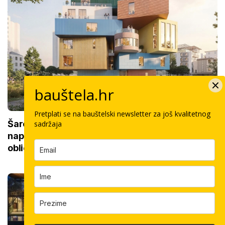
bauštela.hr
Pretplati se na bauštelski newsletter za još kvalitetnog
Šareno vertikalno selo: Nizozemci za Kineze
sadržaja
napravili zgradu koja pomiče granice, boje i
oblici pršte