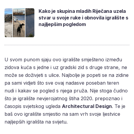
Kako je skupina mladih Riječana uzela
stvar u svoje ruke i obnovila igralište s
najljepšim pogledom
U svom punom sjaju ovo igralište smješteno između
zidova kuća s jedne i uz gradski zid s druge strane, ne
može se doživjeti s ulice. Najbolje je popeti se na zidine
pa sami vidjeti što sve ovaj nadasve poseban teren
nudi i kakav se pogled s njega pruža. Nije stoga čudno
što je igralište nevjerojatnog štiha 2020. prepoznao i
časopis svjetskog ugleda
Architectural Design
. Te je
baš ovo igralište smjestio na sam vrh svoje ljestvice
najljepših igrališta na svijetu.