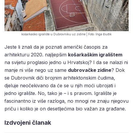
košarkaško igralište u Dubrovniku uz zidine | Foto: Inga Đuđik
Jeste li znali da je poznati američki časopis za
arhitekturu 2020. najljepšim
košarkaškim igralištem
na svijetu proglasio jedno u Hrvatskoj? I da se nalazi ni
manje ni više nego uz same
dubrovačke zidine
? Dok
se Dubrovnik diči brojnim arhitektonskim čudima,
djeluje neočekivano da će se u njih moći ubrojati i
jedno igralište. No, tako je – i s pravom. Igralište je
fascinantno iz više razloga, no mnogi ne znaju njegovu
priču i koliko je on desetljećima bio važan za građane.
Izdvojeni članak