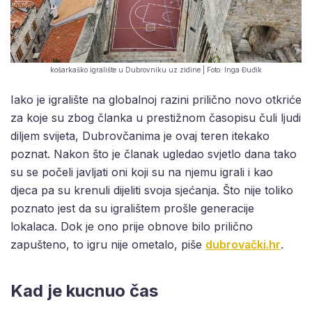
košarkaško igralište u Dubrovniku uz zidine | Foto: Inga Đuđik
Iako je igralište na globalnoj razini prilično novo otkriće
za koje su zbog članka u prestižnom časopisu čuli ljudi
diljem svijeta, Dubrovčanima je ovaj teren itekako
poznat. Nakon što je članak ugledao svjetlo dana tako
su se počeli javljati oni koji su na njemu igrali i kao
djeca pa su krenuli dijeliti svoja sjećanja. Što nije toliko
poznato jest da su igralištem prošle generacije
lokalaca. Dok je ono prije obnove bilo prilično
zapušteno, to igru nije ometalo, piše
dubrovački.hr
.
Kad je kucnuo čas