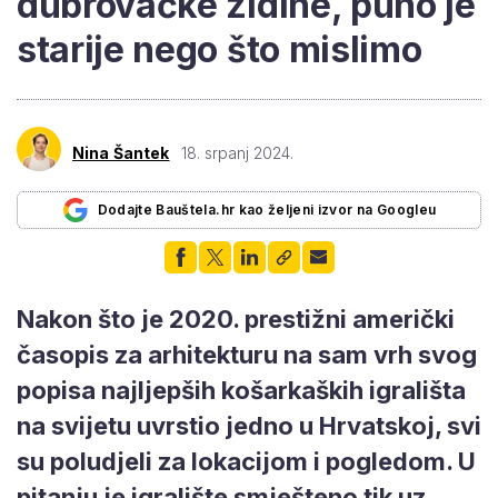
dubrovačke zidine, puno je
starije nego što mislimo
Nina Šantek
18. srpanj 2024.
Dodajte Bauštela.hr kao željeni izvor na Googleu
Nakon što je 2020. prestižni američki
časopis za arhitekturu na sam vrh svog
popisa najljepših košarkaških igrališta
na svijetu uvrstio jedno u Hrvatskoj, svi
su poludjeli za lokacijom i pogledom. U
pitanju je igralište smješteno tik uz