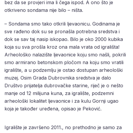
bez da se provjeri ima li čega ispod. A ono što je
otkriveno sondama nije bilo – ništa.
– Sondama smo tako otkrili ljevaonicu. Godinama je
sve rađeno dok su se pronašla potrebna sredstva i
dok se sav taj nasip iskopao. Bilo je oko 2000 kubika
koja su sva prošla kroz ona mala vrata od igrališta!
Arheološko nalazište ljevaonice koju smo našli, pokrili
smo armirano betonskom pločom na koju smo vratili
igralište, a u podzemlju je ostao dostupan arheološki
muzej. Osim Grada Dubrovnika sredstva je dalo
Društvo prijatelja dubrovačke starine, riječ je o nešto
manje od 12 milijuna kuna, za igralište, podzemni
arheološki lokalitet ljevaonice i za kulu Gornji ugao
koja je također uređena, opisao je Peković.
Igralište je završeno 2011., no prethodno je samo za