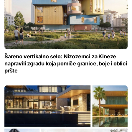
Šareno vertikalno selo: Nizozemci za Kineze
napravili zgradu koja pomiče granice, boje i oblici
pršte