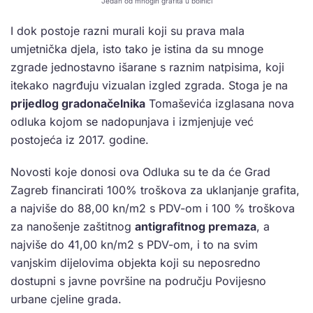
Jedan od mnogih grafita u bolnici
I dok postoje razni murali koji su prava mala
umjetnička djela, isto tako je istina da su mnoge
zgrade jednostavno išarane s raznim natpisima, koji
itekako nagrđuju vizualan izgled zgrada. Stoga je na
prijedlog gradonačelnika
Tomaševića izglasana nova
odluka kojom se nadopunjava i izmjenjuje već
postojeća iz 2017. godine.
Novosti koje donosi ova Odluka su te da će Grad
Zagreb financirati 100% troškova za uklanjanje grafita,
a najviše do 88,00 kn/m2 s PDV-om i 100 % troškova
za nanošenje zaštitnog
antigrafitnog premaza
, a
najviše do 41,00 kn/m2 s PDV-om, i to na svim
vanjskim dijelovima objekta koji su neposredno
dostupni s javne površine na području Povijesno
urbane cjeline grada.