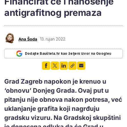
Financirat će i nanošenje
antigrafitnog premaza
Ana Šoda
13. rujan 2022.
Dodajte Bauštela.hr kao željeni izvor na Googleu
Grad Zagreb napokon je krenuo u
‘obnovu’ Donjeg Grada. Ovaj put u
pitanju nije obnova nakon potresa, već
uklanjanje grafita koji nagrđuju
gradsku vizuru. Na Gradskoj skupštini
je donesena odluka da će Grad u