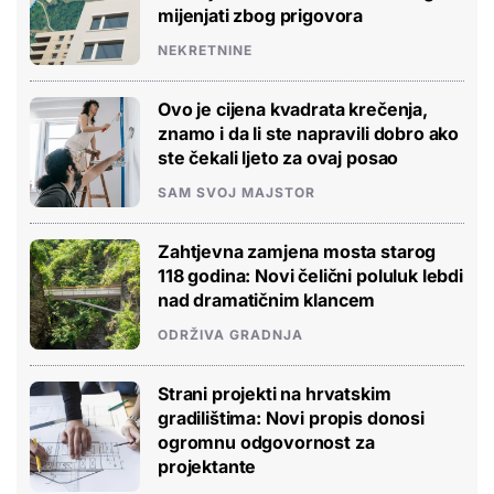
mijenjati zbog prigovora
NEKRETNINE
Ovo je cijena kvadrata krečenja,
znamo i da li ste napravili dobro ako
ste čekali ljeto za ovaj posao
SAM SVOJ MAJSTOR
Zahtjevna zamjena mosta starog
118 godina: Novi čelični poluluk lebdi
nad dramatičnim klancem
ODRŽIVA GRADNJA
Strani projekti na hrvatskim
gradilištima: Novi propis donosi
ogromnu odgovornost za
projektante