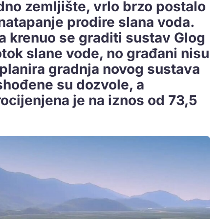
dno zemljište, vrlo brzo postalo
 natapanje prodire slana voda.
na krenuo se graditi sustav Glog
dotok slane vode, no građani nisu
e planira gradnja novog sustava
shođene su dozvole, a
rocijenjena je na iznos od 73,5