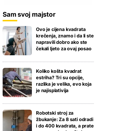
Sam svoj majstor
Ovo je cijena kvadrata
krečenja, znamo i da li ste
napravili dobro ako ste
čekali ljeto za ovaj posao
Koliko košta kvadrat
estriha? Tri su opcije,
razlika je velika, evo koja
je najisplativija
Robotski stroj za
žbukanje: Za 8 sati odradi
i do 400 kvadrata, a prate