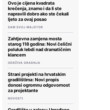
Ovo je cijena kvadrata
krečenja, znamo i da li ste
napravili dobro ako ste čekali
ljeto za ovaj posao
SAM SVOJ MAJSTOR
Zahtjevna zamjena mosta
starog 118 godina: Novi čelični
poluluk lebdi nad dramatičnim
klancem
ODRŽIVA GRADNJA
Strani projekti na hrvatskim
gradilištima: Novi propis
donosi ogromnu odgovornost
za projektante
NOVOSTI
Gradilište u zalazu: Ugrađeno