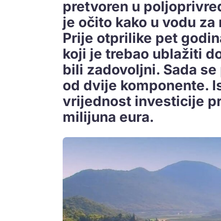
pretvoren u poljoprivre
je očito kako u vodu za
Prije otprilike pet godi
koji je trebao ublažiti 
bili zadovoljni. Sada s
od dvije komponente. I
vrijednost investicije p
milijuna eura.