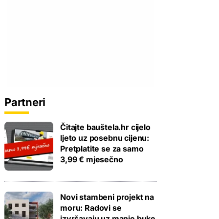
Partneri
Čitajte bauštela.hr cijelo
ljeto uz posebnu cijenu:
Pretplatite se za samo
3,99 € mjesečno
Novi stambeni projekt na
moru: Radovi se
izvršavaju uz manje buke