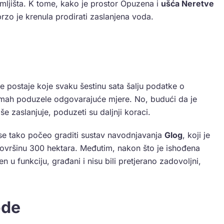
emljišta. K tome, kako je prostor Opuzena i
ušća Neretve
rzo je krenula prodirati zaslanjena voda.
e postaje koje svaku šestinu sata šalju podatke o
odmah poduzele odgovarajuće mjere. No, budući da je
e zaslanjuje, poduzeti su daljnji koraci.
i se tako počeo graditi sustav navodnjavanja
Glog
, koji je
površinu 300 hektara. Međutim, nakon što je ishođena
n u funkciju, građani i nisu bili pretjerano zadovoljni,
ode