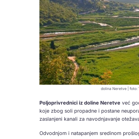
dolina Neretve | foto
Poljoprivrednici iz doline Neretve
već god
koje zbog soli propadne i postane neuporab
zaslanjeni kanali za navodnjavanje otežav
Odvodnjom i natapanjem sredinom prošlog st