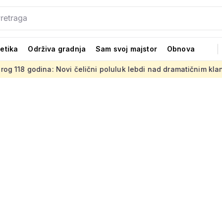
tetika
Održiva gradnja
Sam svoj majstor
Obnova
Novi čelični poluluk lebdi nad dramatičnim klancem
Strani 