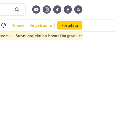
Prijava
Registracija
Pretplata
projekti na hrvatskim gradilištima: Novi propis donosi ogromnu