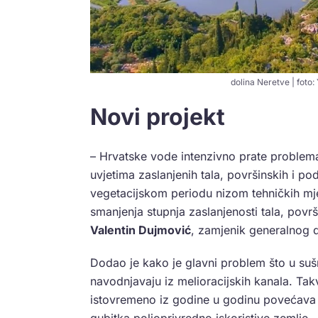
dolina Neretve | foto
Novi projekt
– Hrvatske vode intenzivno prate problemat
uvjetima zaslanjenih tala, površinskih i 
vegetacijskom periodu nizom tehničkih mje
smanjenja stupnja zaslanjenosti tala, pov
Valentin Dujmović
, zamjenik generalnog d
Dodao je kako je glavni problem što u suš
navodnjavaju iz melioracijskih kanala. Ta
istovremeno iz godine u godinu povećava sl