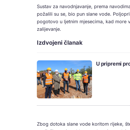
Sustav za navodnjavanje, prema navodima to
požalili su se, bio pun slane vode. Poljopr
pogotovo u ljetnim mjesecima, kad more vi
zalijevanje.
Izdvojeni članak
U pripremi pr
Zbog dotoka slane vode koritom rijeke, šte