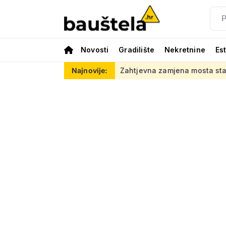
Novosti
Gradilište
Nekretnine
Es
 za ovaj posao
Zahtjevna zamjena mosta starog 118 godina: 
Najnovije: