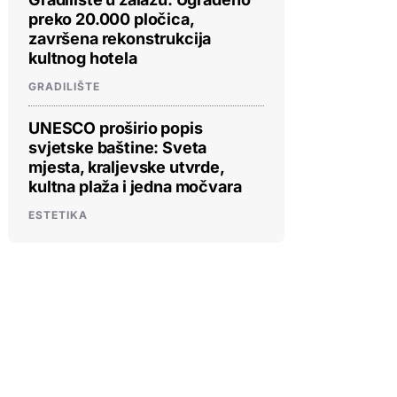
preko 20.000 pločica,
završena rekonstrukcija
kultnog hotela
GRADILIŠTE
UNESCO proširio popis
svjetske baštine: Sveta
mjesta, kraljevske utvrde,
kultna plaža i jedna močvara
ESTETIKA