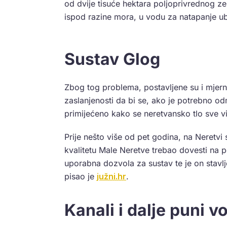
od dvije tisuće hektara poljoprivrednog z
ispod razine mora, u vodu za natapanje ub
Sustav Glog
Zbog tog problema, postavljene su i mjern
zaslanjenosti da bi se, ako je potrebno 
primijećeno kako se neretvansko tlo sve viš
Prije nešto više od pet godina, na Neretv
kvalitetu Male Neretve trebao dovesti na 
uporabna dozvola za sustav te je on stavlje
pisao je
južni.hr
.
Kanali i dalje puni v