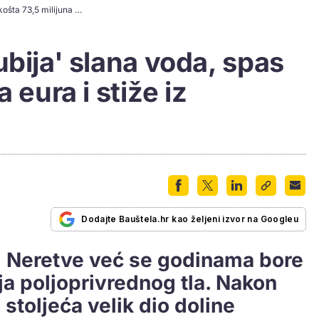
Neretvansko tlo 'ubija' slana voda, spas košta 73,5 milijuna eura i stiže iz Nizozemske
ubija' slana voda, spas
 eura i stiže iz
Dodajte Bauštela.hr kao željeni izvor na Googleu
ni Neretve već se godinama bore
a poljoprivrednog tla. Nakon
stoljeća velik dio doline