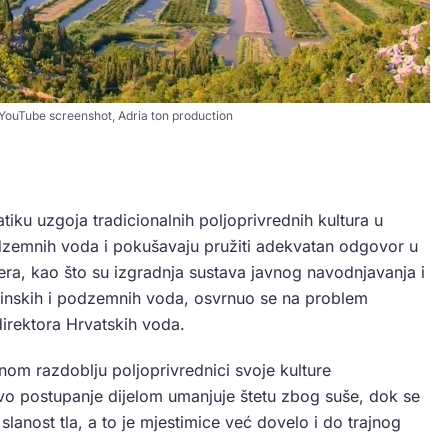
: YouTube screenshot, Adria ton production
iku uzgoja tradicionalnih poljoprivrednih kultura u
podzemnih voda i pokušavaju pružiti adekvatan odgovor u
ra, kao što su izgradnja sustava javnog navodnjavanja i
ršinskih i podzemnih voda, osvrnuo se na problem
irektora Hrvatskih voda.
nom razdoblju poljoprivrednici svoje kulture
kvo postupanje dijelom umanjuje štetu zbog suše, dok se
anost tla, a to je mjestimice već dovelo i do trajnog