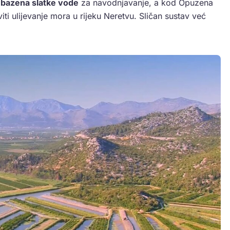
a
bazena slatke vode
za navodnjavanje, a kod Opuzena
viti ulijevanje mora u rijeku Neretvu. Sličan sustav već