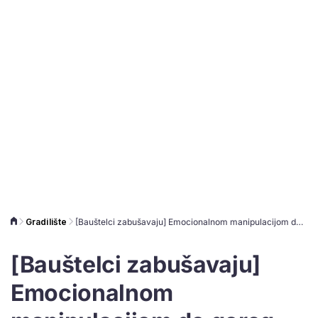
Gradilište
[Bauštelci zabušavaju] Emocionalnom manipulacijom do goreg rješenja i manje posla
[Bauštelci zabušavaju]
Emocionalnom