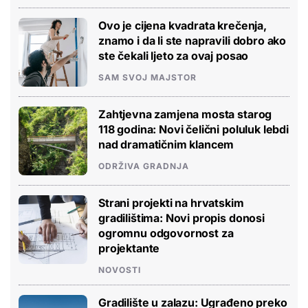
Ovo je cijena kvadrata krečenja,
znamo i da li ste napravili dobro ako
ste čekali ljeto za ovaj posao
SAM SVOJ MAJSTOR
Zahtjevna zamjena mosta starog
118 godina: Novi čelični poluluk lebdi
nad dramatičnim klancem
ODRŽIVA GRADNJA
Strani projekti na hrvatskim
gradilištima: Novi propis donosi
ogromnu odgovornost za
projektante
NOVOSTI
Gradilište u zalazu: Ugrađeno preko