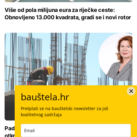
Više od pola milijuna eura za riječke ceste:
Obnovljeno 13.000 kvadrata, gradi se i novi rotor
bauštela.hr
Pretplati se na bauštelski newsletter za još
kvalitetnog sadržaja
Pad sa skele ili nezgoda sa strojem: Odvjetnica
otkriva kako do odštete i kolika uopće može biti