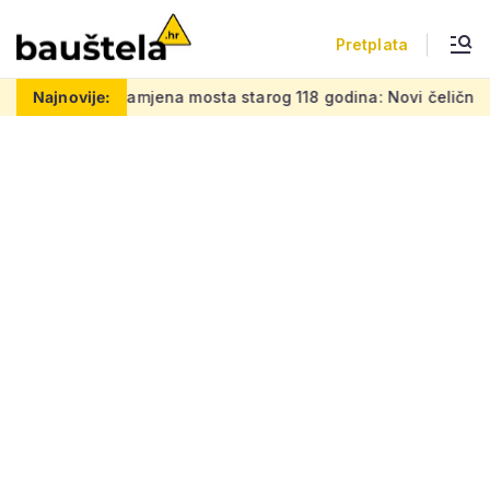
Pretplata
mjena mosta starog 118 godina: Novi čelični poluluk lebdi na
Najnovije: