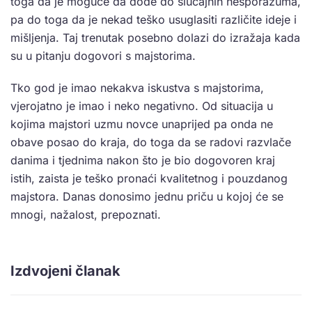
toga da je moguće da dođe do slučajnih nesporazuma,
pa do toga da je nekad teško usuglasiti različite ideje i
mišljenja. Taj trenutak posebno dolazi do izražaja kada
su u pitanju dogovori s majstorima.
Tko god je imao nekakva iskustva s majstorima,
vjerojatno je imao i neko negativno. Od situacija u
kojima majstori uzmu novce unaprijed pa onda ne
obave posao do kraja, do toga da se radovi razvlače
danima i tjednima nakon što je bio dogovoren kraj
istih, zaista je teško pronaći kvalitetnog i pouzdanog
majstora. Danas donosimo jednu priču u kojoj će se
mnogi, nažalost, prepoznati.
Izdvojeni članak