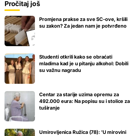
Pročitaj još
Promjena prakse za sve SC-ove, kršili
su zakon? Za jedan nam je potvrđeno
Studenti otkrili kako se obraćati
mladima kad je u pitanju alkohol: Dobili
su važnu nagradu
Centar za starije uzima opremu za
492.000 eura: Na popisu su i stolice za
tuširanje
Umirovljenica Ružica (78): 'U mirovini