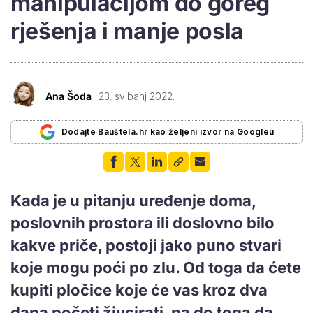
manipulacijom do goreg
rješenja i manje posla
Ana Šoda
23. svibanj 2022.
Dodajte Bauštela.hr kao željeni izvor na Googleu
Kada je u pitanju uređenje doma,
poslovnih prostora ili doslovno bilo
kakve priče, postoji jako puno stvari
koje mogu poći po zlu. Od toga da ćete
kupiti pločice koje će vas kroz dva
dana početi živcirati, pa do toga da