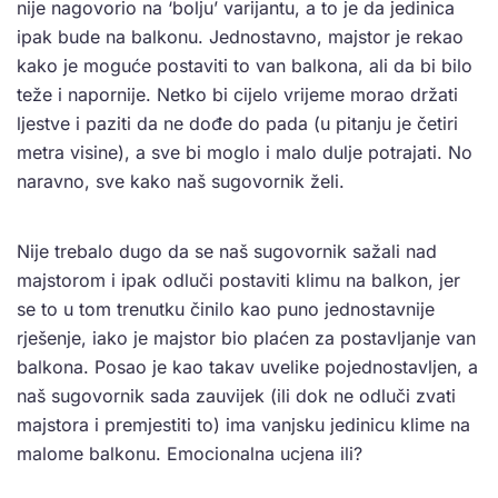
nije nagovorio na ‘bolju’ varijantu, a to je da jedinica
ipak bude na balkonu. Jednostavno, majstor je rekao
kako je moguće postaviti to van balkona, ali da bi bilo
teže i napornije. Netko bi cijelo vrijeme morao držati
ljestve i paziti da ne dođe do pada (u pitanju je četiri
metra visine), a sve bi moglo i malo dulje potrajati. No
naravno, sve kako naš sugovornik želi.
Nije trebalo dugo da se naš sugovornik sažali nad
majstorom i ipak odluči postaviti klimu na balkon, jer
se to u tom trenutku činilo kao puno jednostavnije
rješenje, iako je majstor bio plaćen za postavljanje van
balkona. Posao je kao takav uvelike pojednostavljen, a
naš sugovornik sada zauvijek (ili dok ne odluči zvati
majstora i premjestiti to) ima vanjsku jedinicu klime na
malome balkonu. Emocionalna ucjena ili?