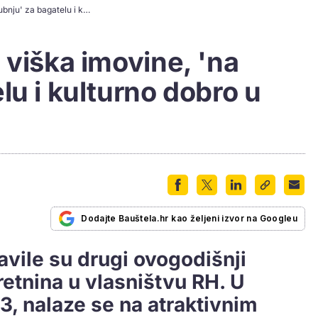
Država se rješava viška imovine, 'na bubnju' za bagatelu i kulturno dobro u Osijeku iz 1901.
 viška imovine, 'na
lu i kulturno dobro u
Dodajte Bauštela.hr kao željeni izvor na Googleu
vile su drugi ovogodišnji
retnina u vlasništvu RH. U
3, nalaze se na atraktivnim