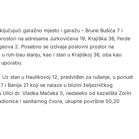
ljučujući garažno mjesto i garažu – Brune Bušića 7 i
prostori na adresama Jurkovićeva 19, Krajiška 36, Ferde
geova 2. Posebno se izdvaja poslovni prostor na
u roh-bau stanju, kao i stan u Krajiškoj 36, oba kao
u uporabu.
 Uz stan u Haulikovoj 12, predviđen za rušenje, u ponudi
 i Banija 21 koji se nalaze u blizini željezničkog
u Ulici dr. Vladka Mačeka 5, nedaleko od kazališta Zorin
radionice i sanitarnog čvora, ukupne površine 50,20