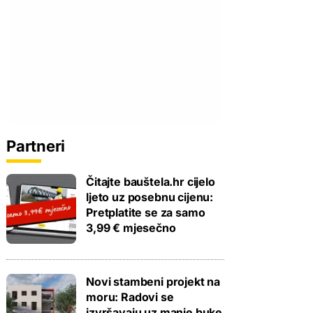
Partneri
Čitajte bauštela.hr cijelo
ljeto uz posebnu cijenu:
Pretplatite se za samo
3,99 € mjesečno
Novi stambeni projekt na
moru: Radovi se
izvršavaju uz manje buke