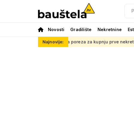
Novosti
Gradilište
Nekretnine
Es
 do povrata poreza za kupnju prve nekretnine: Morate znati ovih
Najnovije: