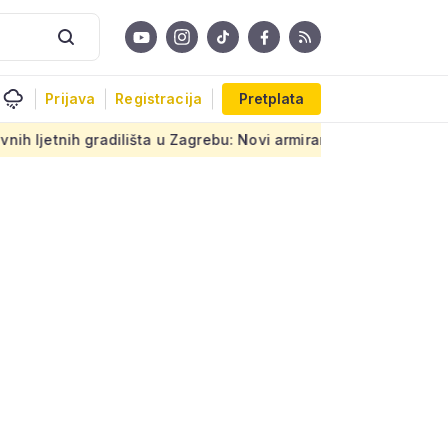
Prijava
Registracija
Pretplata
ta u Zagrebu: Novi armirani beton na prastarom prometnom pra