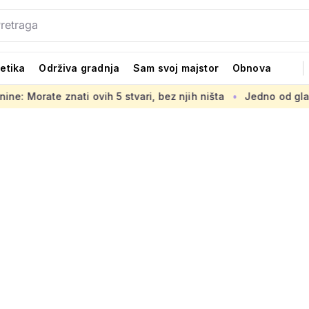
tetika
Održiva gradnja
Sam svoj majstor
Obnova
 5 stvari, bez njih ništa
Jedno od glavnih ljetnih gradiliš