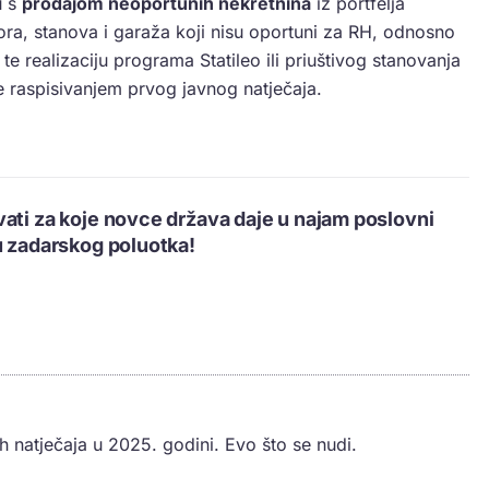
u s
prodajom neoportunih nekretnina
iz portfelja
tora, stanova i garaža koji nisu oportuni za RH, odnosno
te realizaciju programa Statileo ili priuštivog stanovanja
inje raspisivanjem prvog javnog natječaja.
ati za koje novce država daje u najam poslovni
u zadarskog poluotka!
h natječaja u 2025. godini. Evo što se nudi.