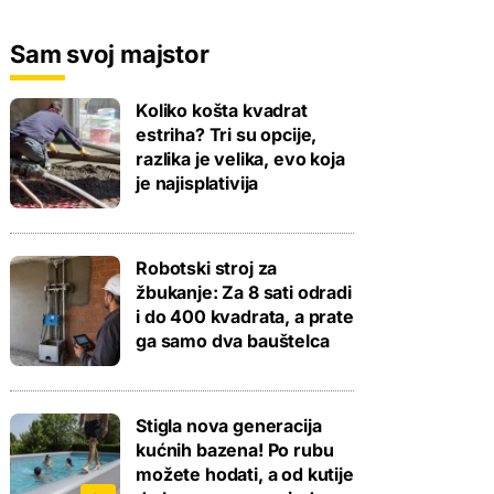
Sam svoj majstor
Koliko košta kvadrat
estriha? Tri su opcije,
razlika je velika, evo koja
je najisplativija
Robotski stroj za
žbukanje: Za 8 sati odradi
i do 400 kvadrata, a prate
ga samo dva bauštelca
Stigla nova generacija
kućnih bazena! Po rubu
možete hodati, a od kutije