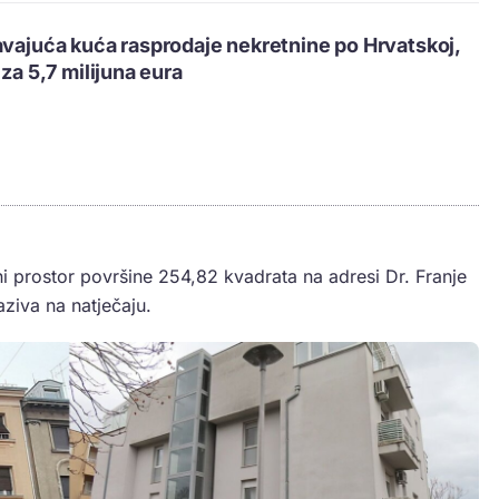
avajuća kuća rasprodaje nekretnine po Hrvatskoj,
 za 5,7 milijuna eura
 prostor površine 254,82 kvadrata na adresi Dr. Franje
ziva na natječaju.