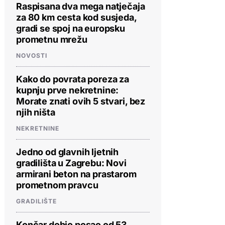
Raspisana dva mega natječaja
za 80 km cesta kod susjeda,
gradi se spoj na europsku
prometnu mrežu
NOVOSTI
Kako do povrata poreza za
kupnju prve nekretnine:
Morate znati ovih 5 stvari, bez
njih ništa
NEKRETNINE
Jedno od glavnih ljetnih
gradilišta u Zagrebu: Novi
armirani beton na prastarom
prometnom pravcu
GRADILIŠTE
Končar dobio posao od 53