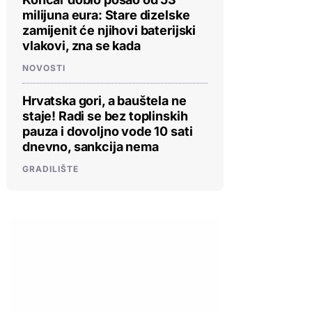
milijuna eura: Stare dizelske
zamijenit će njihovi baterijski
vlakovi, zna se kada
NOVOSTI
Hrvatska gori, a bauštela ne
staje! Radi se bez toplinskih
pauza i dovoljno vode 10 sati
dnevno, sankcija nema
GRADILIŠTE