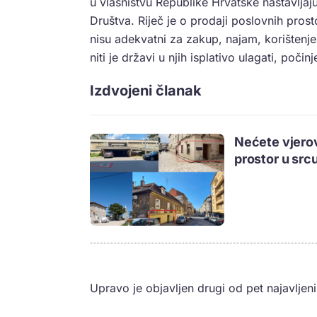
u vlasništvu Republike Hrvatske nastavljaj
Društva. Riječ je o prodaji poslovnih pros
nisu adekvatni za zakup, najam, korištenje 
niti je državi u njih isplativo ulagati, poč
Izdvojeni članak
Nećete vjerov
prostor u src
Upravo je objavljen drugi od pet najavljeni