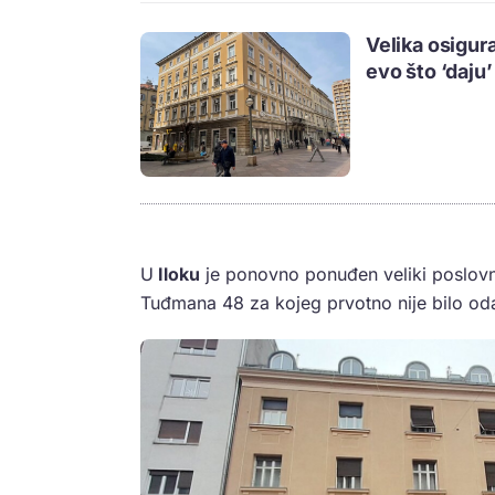
Velika osigur
evo što ‘daju’
U
Iloku
je ponovno ponuđen veliki poslovni
Tuđmana 48 za kojeg prvotno nije bilo oda