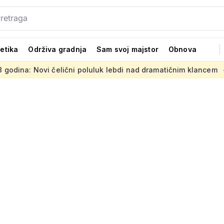
tetika
Održiva gradnja
Sam svoj majstor
Obnova
i poluluk lebdi nad dramatičnim klancem
Strani projekti n