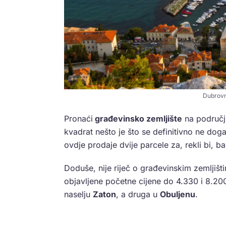
Dubrovni
Pronaći
građevinsko zemljište
na područ
kvadrat nešto je što se definitivno ne dog
ovdje prodaje dvije parcele za, rekli bi, ba
Doduše, nije riječ o građevinskim zemljišti
objavljene početne cijene do 4.330 i 8.20
naselju
Zaton
, a druga u
Obuljenu
.