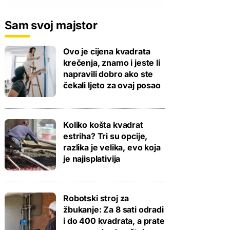
Sam svoj majstor
Ovo je cijena kvadrata
krečenja, znamo i jeste li
napravili dobro ako ste
čekali ljeto za ovaj posao
Koliko košta kvadrat
estriha? Tri su opcije,
razlika je velika, evo koja
je najisplativija
Robotski stroj za
žbukanje: Za 8 sati odradi
i do 400 kvadrata, a prate