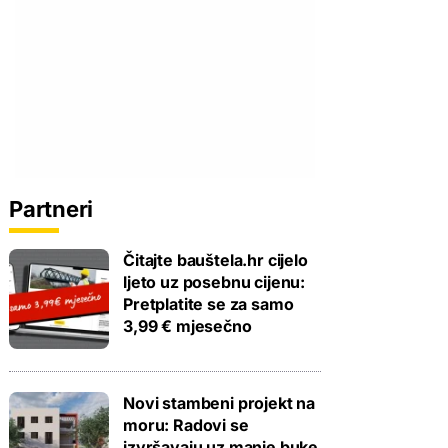
Partneri
Čitajte bauštela.hr cijelo
ljeto uz posebnu cijenu:
Pretplatite se za samo
3,99 € mjesečno
Novi stambeni projekt na
moru: Radovi se
izvršavaju uz manje buke