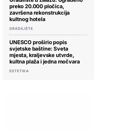
preko 20.000 pločica,
završena rekonstrukcija
kultnog hotela
GRADILIŠTE
UNESCO proširio popis
svjetske baštine: Sveta
mjesta, kraljevske utvrde,
kultna plaža i jedna močvara
ESTETIKA