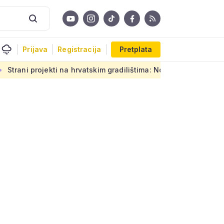
Prijava
Registracija
Pretplata
a hrvatskim gradilištima: Novi propis donosi ogromnu odgovorno