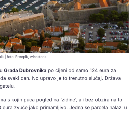
k | foto: Freepik, wirestock
ju
Grada Dubrovnika
po cijeni od samo 124 eura za
ađa svaki dan. No upravo je to trenutno slučaj. Država
gatelu.
ma s kojih puca pogled na ‘zidine’, ali bez obzira na to
0 eura zvuče jako primamljivo. Jedna se parcela nalazi u