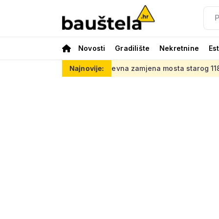
Novosti
Gradilište
Nekretnine
Es
sao
Zahtjevna zamjena mosta starog 118 godina: Novi čeličn
Najnovije: