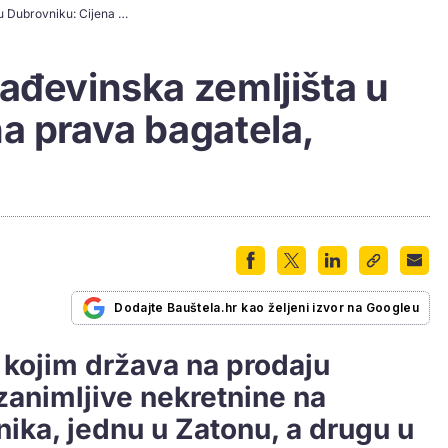
Država prodaje građevinska zemljišta u Dubrovniku: Cijena prava bagatela, ponude već stižu
ađevinska zemljišta u
a prava bagatela,
Dodajte Bauštela.hr kao željeni izvor na Googleu
v kojim država na prodaju
 zanimljive nekretnine na
ika, jednu u Zatonu, a drugu u