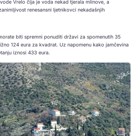
 vode Vrelo čija je voda nekad tjerala mlinove, a
zanimljivost renesansni ljetnikovci nekadašnjih
c morate biti spremni ponuditi državi za spomenutih 35
ibližno 124 eura za kvadrat. Uz napomenu kako jamčevina
etanju iznosi 433 eura.