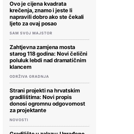
Ovo je cijena kvadrata
krečenja, znamo i jeste li
napravili dobro ako ste čekali
ljeto za ovaj posao
SAM SVOJ MAJSTOR
Zahtjevna zamjena mosta
starog 118 godina: Novi čelični
poluluk lebdi nad dramatičnim
klancem
ODRŽIVA GRADNJA
Strani projekti na hrvatskim
gradilištima: Novi propis
donosi ogromnu odgovornost
za projektante
NOVOSTI
Gradilište u zalazu: Ugrađeno