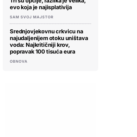
Tri su opcije, razlika je velika,
evo koja je najisplativija
SAM SVOJ MAJSTOR
Srednjovjekovnu crkvicu na
najudaljenijem otoku uništava
voda: Najkritičniji krov,
popravak 100 tisuća eura
OBNOVA