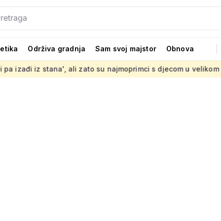
tetika
Održiva gradnja
Sam svoj majstor
Obnova
na', ali zato su najmoprimci s djecom u velikom problemu
Pos