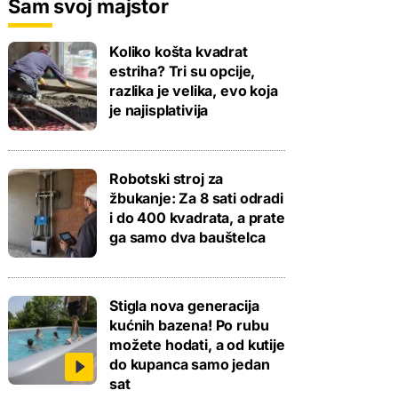
Sam svoj majstor
Koliko košta kvadrat
estriha? Tri su opcije,
razlika je velika, evo koja
je najisplativija
Robotski stroj za
žbukanje: Za 8 sati odradi
i do 400 kvadrata, a prate
ga samo dva bauštelca
Stigla nova generacija
kućnih bazena! Po rubu
možete hodati, a od kutije
do kupanca samo jedan
sat