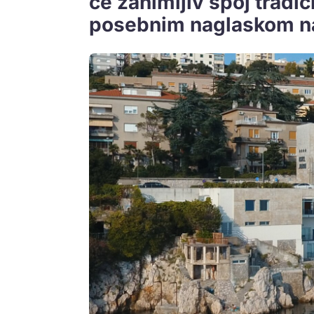
će zanimljiv spoj tradi
posebnim naglaskom n