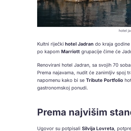
hotel ja
Kultni riječki
hotel Jadran
do kraja godine 
po kapom
Marriott
grupacije čime će Jadra
Renovirani hotel Jadran, sa svojih 70 soba,
Prema najavama, nudit će zanimljiv spoj tr
napomenu kako bi se
Tribute Portfolio
hot
gastronomskoj ponudi.
Prema najvišim sta
Ugovor su potpisali
Silvija Lovreta
, potpr