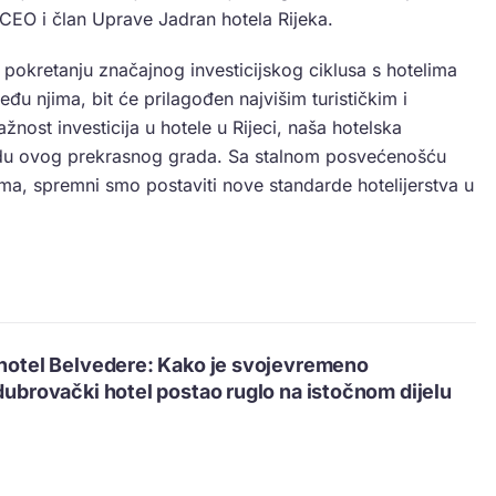
 CEO i član Uprave Jadran hotela Rijeka.
 pokretanju značajnog investicijskog ciklusa s hotelima
među njima, bit će prilagođen najvišim turističkim i
nost investicija u hotele u Rijeci, naša hotelska
onudu ovog prekrasnog grada. Sa stalnom posvećenošću
vima, spremni smo postaviti nove standarde hotelijerstva u
 hotel Belvedere: Kako je svojevremeno
 dubrovački hotel postao ruglo na istočnom dijelu