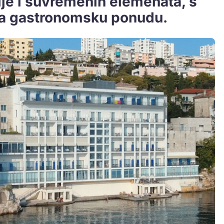
cije i suvremenih elemenata, s
a gastronomsku ponudu.