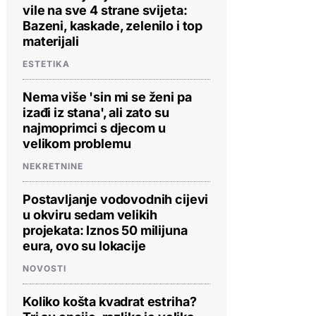
vile na sve 4 strane svijeta:
Bazeni, kaskade, zelenilo i top
materijali
ESTETIKA
Nema više 'sin mi se ženi pa
izađi iz stana', ali zato su
najmoprimci s djecom u
velikom problemu
NEKRETNINE
Postavljanje vodovodnih cijevi
u okviru sedam velikih
projekata: Iznos 50 milijuna
eura, ovo su lokacije
NOVOSTI
Koliko košta kvadrat estriha?