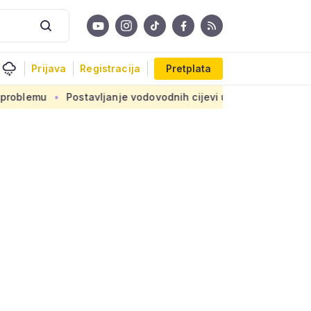
Prijava
Registracija
Pretplata
tavljanje vodovodnih cijevi u okviru sedam velikih projekata: I