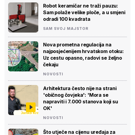
Robot keramičar ne traži pauzu:
Sam polaže velike ploče, a u smjeni
odradi 100 kvadrata
SAM SVOJ MAJSTOR
Nova prometna regulacija na
najposjećenijem hrvatskom otoku:
Uz cestu opasno, radovi se željno
čekaju
NOVOSTI
Arhitektura često nije na strani
'običnog čovjeka': 'Mora se
napraviti i 7.000 stanova koji su
OK'
NOVOSTI
Što utječe na cijenu uređaja za