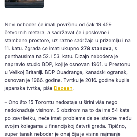
Novi neboder će imati površinu od čak 19.459
četvornih metara, a sadržavat će i poslovne i
stambene prostore, uz razne sadržaje u prizemlju i na
11. katu. Zgrada će imati ukupno
278 stanova
, s
penthausima na 52. i 53. katu. Dizajn nebodera je
napravio studio BDP, koji je osnovan 1961. u Prestonu
u Velikoj Britaniji. BDP Quadrange, kanadski ogranak,
osnovan je 1986. godine. Tvrtku je 2016. godine kupila
japanska tvrtka, piše
Dezeen
.
– Ono što 15 Torontu nedostaje u širini više nego
nadoknađuje visinom. S obzirom na to da ima 54 kata
po završetku, neće imati problema da se istakne među
svojim kolegama u financijskoj četvrti grada. Tipično,
super tanak neboder je onaj čija je visina najmanje