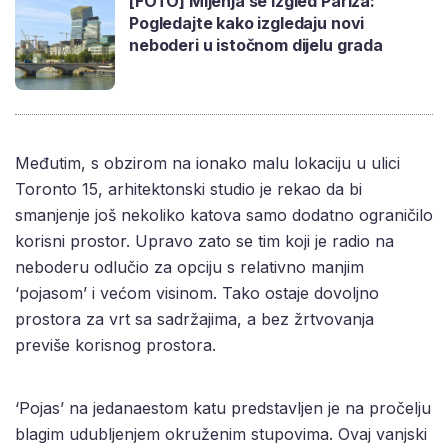
[FOTO] Mijenja se izgled Pariza:
Pogledajte kako izgledaju novi
neboderi u istočnom dijelu grada
Međutim, s obzirom na ionako malu lokaciju u ulici
Toronto 15, arhitektonski studio je rekao da bi
smanjenje još nekoliko katova samo dodatno ograničilo
korisni prostor. Upravo zato se tim koji je radio na
neboderu odlučio za opciju s relativno manjim
‘pojasom’ i većom visinom. Tako ostaje dovoljno
prostora za vrt sa sadržajima, a bez žrtvovanja
previše korisnog prostora.
‘Pojas’ na jedanaestom katu predstavljen je na pročelju
blagim udubljenjem okruženim stupovima. Ovaj vanjski