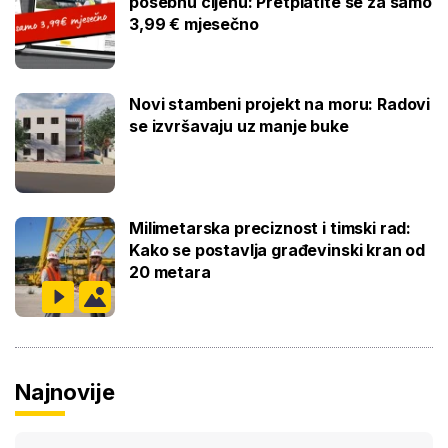
posebnu cijenu: Pretplatite se za samo
3,99 € mjesečno
Novi stambeni projekt na moru: Radovi
se izvršavaju uz manje buke
Milimetarska preciznost i timski rad:
Kako se postavlja građevinski kran od
20 metara
Najnovije