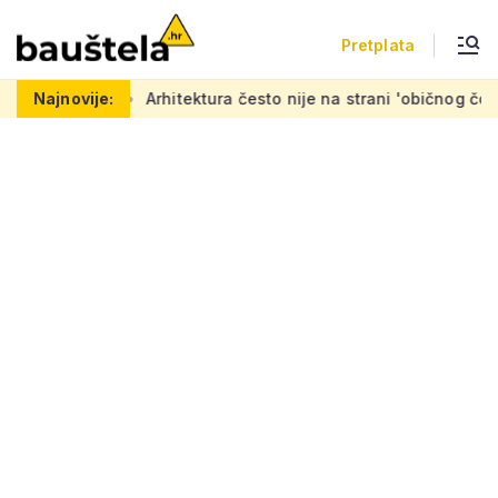
Pretplata
Arhitektura često nije na strani 'običnog čovjeka': 'Mora se 
Najnovije: