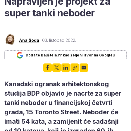
Napravljen je projekt za
super tanki neboder
Ana Šoda
03. listopad 2022.
Dodajte Bauštela.hr kao željeni izvor na Googleu
Kanadski ogranak arhitektonskog
studija BDP objavio je nacrte za super
tanki neboder u financijskoj četvrti
grada, 15 Toronto Street. Neboder će
imati 54 kata, a zamijenit će sadašnji
od 10 katova, koji je izgrađen 60-ih