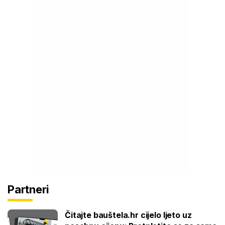
Partneri
Čitajte bauštela.hr cijelo ljeto uz