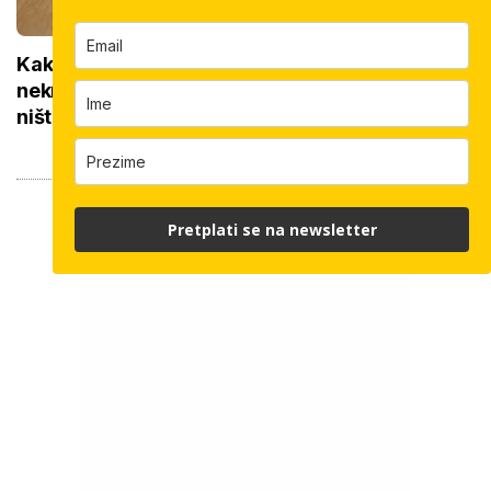
Kako do povrata poreza za kupnju prve
nekretnine: Morate znati ovih 5 stvari, bez njih
ništa
Pretplati se na newsletter