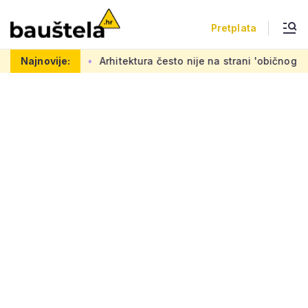
Pretplata
u
Najnovije:
Arhitektura često nije na strani 'običnog čovjeka': 'Mora s