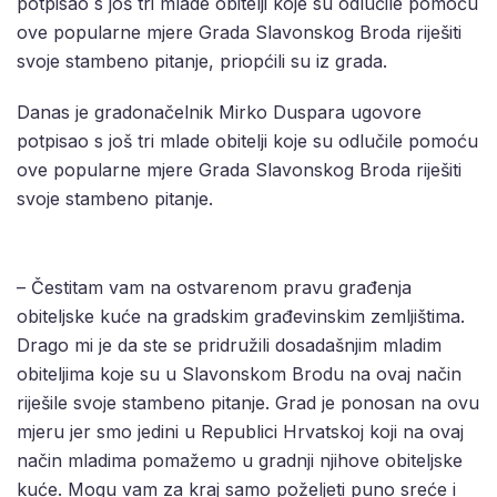
potpisao s još tri mlade obitelji koje su odlučile pomoću
ove popularne mjere Grada Slavonskog Broda riješiti
svoje stambeno pitanje, priopćili su iz grada.
Danas je gradonačelnik Mirko Duspara ugovore
potpisao s još tri mlade obitelji koje su odlučile pomoću
ove popularne mjere Grada Slavonskog Broda riješiti
svoje stambeno pitanje.
– Čestitam vam na ostvarenom pravu građenja
obiteljske kuće na gradskim građevinskim zemljištima.
Drago mi je da ste se pridružili dosadašnjim mladim
obiteljima koje su u Slavonskom Brodu na ovaj način
riješile svoje stambeno pitanje. Grad je ponosan na ovu
mjeru jer smo jedini u Republici Hrvatskoj koji na ovaj
način mladima pomažemo u gradnji njihove obiteljske
kuće. Mogu vam za kraj samo poželjeti puno sreće i