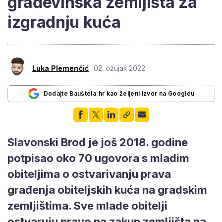
građevinska zemljišta za
izgradnju kuća
Luka Plemenčić
02. ožujak 2022.
Dodajte Bauštela.hr kao željeni izvor na Googleu
Slavonski Brod je još 2018. godine
potpisao oko 70 ugovora s mladim
obiteljima o ostvarivanju prava
građenja obiteljskih kuća na gradskim
zemljištima. Sve mlade obitelji
ostvaruju pravo na zakup zemljišta na