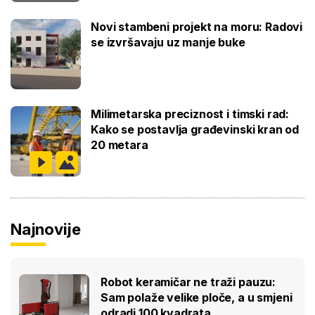
Novi stambeni projekt na moru: Radovi
se izvršavaju uz manje buke
Milimetarska preciznost i timski rad:
Kako se postavlja građevinski kran od
20 metara
Najnovije
Robot keramičar ne traži pauzu:
Sam polaže velike ploče, a u smjeni
odradi 100 kvadrata