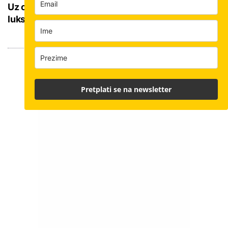
Uz omiljeno kupalište u Puli najavljen mega
luksuzni hotel: Doznajemo koliko je blizu gradnja
Pretplati se na newsletter