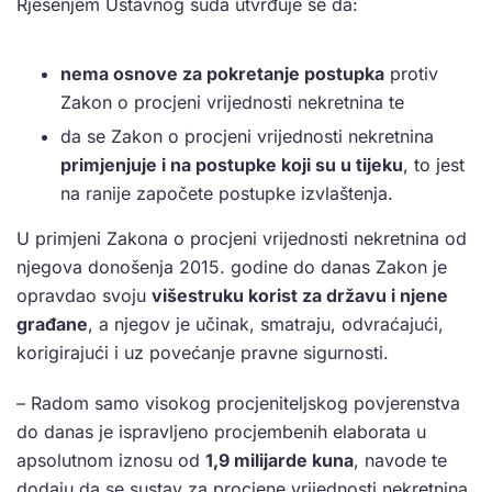
Rješenjem Ustavnog suda utvrđuje se da:
nema osnove za pokretanje postupka
protiv
Zakon o procjeni vrijednosti nekretnina te
da se Zakon o procjeni vrijednosti nekretnina
primjenjuje i na postupke koji su u tijeku
, to jest
na ranije započete postupke izvlaštenja.
U primjeni Zakona o procjeni vrijednosti nekretnina od
njegova donošenja 2015. godine do danas Zakon je
opravdao svoju
višestruku korist za državu i njene
građane
, a njegov je učinak, smatraju, odvraćajući,
korigirajući i uz povećanje pravne sigurnosti.
– Radom samo visokog procjeniteljskog povjerenstva
do danas je ispravljeno procjembenih elaborata u
apsolutnom iznosu od
1,9 milijarde kuna
, navode te
dodaju da se sustav za procjene vrijednosti nekretnina