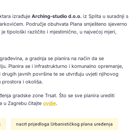
ktara izrađuje
Arching-studio d.o.o.
iz Splita u suradnji s
rkovićem. Područje obuhvata Plana smješteno sjeverno
je tipološki različito i mjestimično, u najvećoj mjeri,
građevina, a gradnja se planira na način da se
lju. Planira se i infrastrukturno i komunalno opremanje,
 drugih javnih površina te se utvrđuju uvjeti njihovog
 prostora i okoliša.
đenja gradske zone Trsat. Što se sve planira urediti
a u Zagrebu čitajte
ovdje
.
ć
nacrt prijedloga Urbanističkog plana uređenja