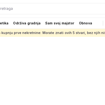
tetika
Održiva gradnja
Sam svoj majstor
Obnova
etnine: Morate znati ovih 5 stvari, bez njih ništa
Jedno od