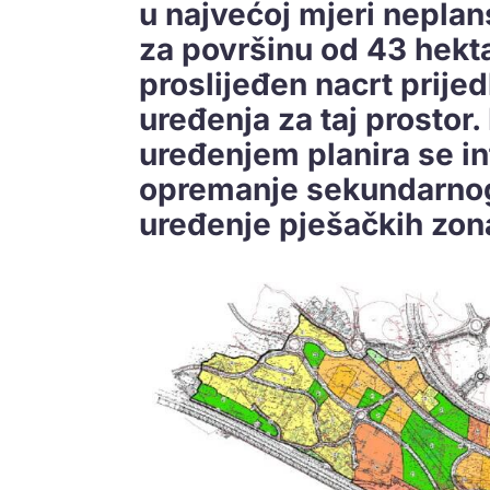
u najvećoj mjeri neplan
za površinu od 43 hekta
proslijeđen nacrt prije
uređenja za taj prostor
uređenjem planira se i
opremanje sekundarnog
uređenje pješačkih zona