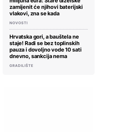
milijuna eura: Stare dizelske
zamijenit će njihovi baterijski
vlakovi, zna se kada
NOVOSTI
Hrvatska gori, a bauštela ne
staje! Radi se bez toplinskih
pauza i dovoljno vode 10 sati
dnevno, sankcija nema
GRADILIŠTE