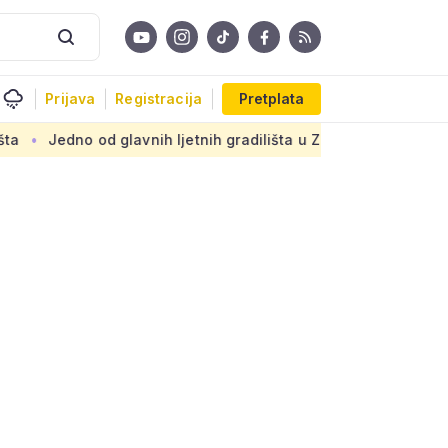
Prijava
Registracija
Pretplata
 glavnih ljetnih gradilišta u Zagrebu: Novi armirani beton na