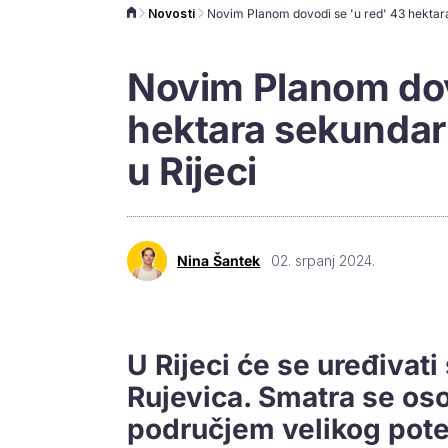
Novosti
Novim Planom dov
hektara sekundar
u Rijeci
Nina Šantek
02. srpanj 2024.
U Rijeci će se uređivat
Rujevica. Smatra se os
područjem velikog potenc