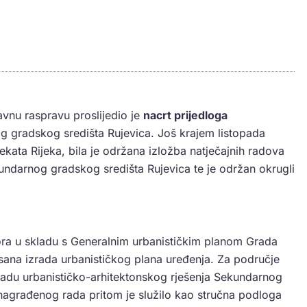
avnu raspravu proslijedio je
nacrt prijedloga
 gradskog središta Rujevica. Još krajem listopada
ekata Rijeka, bila je održana izložba natječajnih radova
kundarnog gradskog središta Rujevica te je održan okrugli
tora u skladu s Generalnim urbanističkim planom Grada
isana izrada urbanističkog plana uređenja. Za područje
radu urbanističko-arhitektonskog rješenja Sekundarnog
nagrađenog rada pritom je služilo kao stručna podloga