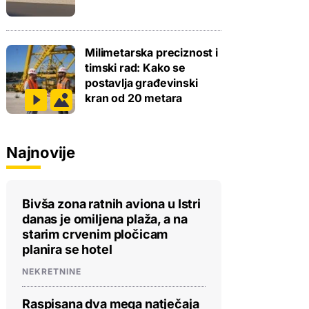
Milimetarska preciznost i
timski rad: Kako se
postavlja građevinski
kran od 20 metara
Najnovije
Bivša zona ratnih aviona u Istri
danas je omiljena plaža, a na
starim crvenim pločicam
planira se hotel
NEKRETNINE
Raspisana dva mega natječaja