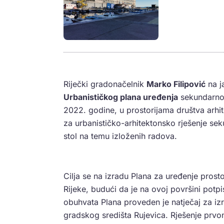
Riječki gradonačelnik
Marko Filipović
na j
Urbanističkog plana uređenja
sekundarnog
2022. godine, u prostorijama društva arhit
za urbanističko-arhitektonsko rješenje se
stol na temu izloženih radova.
Cilja se na izradu Plana za uređenje pros
Rijeke, budući da je na ovoj površini potp
obuhvata Plana proveden je natječaj za iz
gradskog središta Rujevica. Rješenje prvo