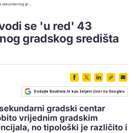
Novim Planom dovodi se 'u red' 43 hektara sekundarnog gradskog središta u Rijeci
odi se 'u red' 43
nog gradskog središta
Dodajte Bauštela.hr kao željeni izvor na Googleu
i sekundarni gradski centar
obito vrijednim gradskim
ijala, no tipološki je različito i