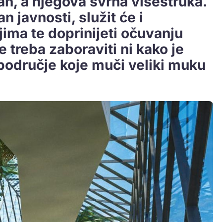
n, a njegova svrha višestruka.
n javnosti, služit će i
ima te doprinijeti očuvanju
e treba zaboraviti ni kako je
područje koje muči veliki muku