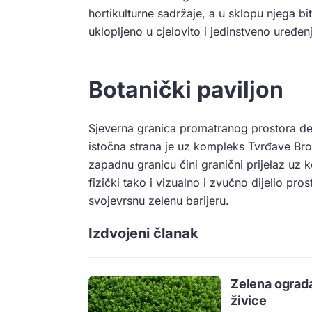
hortikulturne sadržaje, a u sklopu njega bit
uklopljeno u cjelovito i jedinstveno uređe
Botanički paviljon
Sjeverna granica promatranog prostora d
istočna strana je uz kompleks Tvrđave Brod
zapadnu granicu čini granični prijelaz uz k
fizički tako i vizualno i zvučno dijelio pr
svojevrsnu zelenu barijeru.
Izdvojeni članak
Zelena ograda
živice