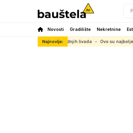
Novosti
Gradilište
Nekretnine
Es
noj od posljednjih livada
Najnovije:
Ovo su najbolje nove kuće i vile na 