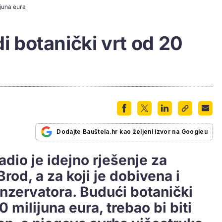
ijuna eura
di botanički vrt od 20
Dodajte Bauštela.hr kao željeni izvor na Googleu
adio je idejno rješenje za
Brod, a za koji je dobivena i
nzervatora. Budući botanički
0 milijuna eura, trebao bi biti