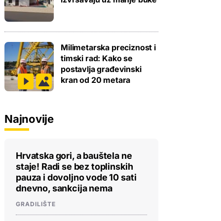
Milimetarska preciznost i
timski rad: Kako se
postavlja građevinski
kran od 20 metara
Najnovije
Hrvatska gori, a bauštela ne
staje! Radi se bez toplinskih
pauza i dovoljno vode 10 sati
dnevno, sankcija nema
GRADILIŠTE