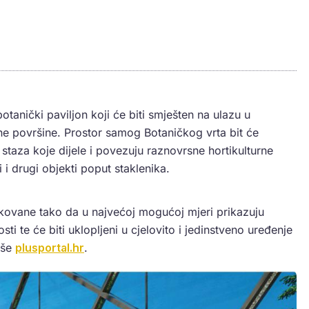
 botanički paviljon koji će biti smješten na ulazu u
tne površine. Prostor samog Botaničkog vrta bit će
taza koje dijele i povezuju raznovrsne hortikulturne
 i drugi objekti poput staklenika.
kovane tako da u najvećoj mogućoj mjeri prikazuju
sti te će biti uklopljeni u cjelovito i jedinstveno uređenje
iše
plusportal.hr
.