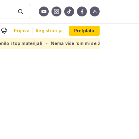
Prijava
Registracija
Pretplata
Nema više 'sin mi se ženi pa izađi iz stana', ali zato su n