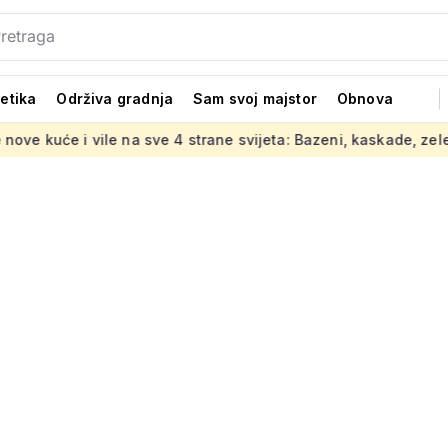
tetika
Održiva gradnja
Sam svoj majstor
Obnova
sve 4 strane svijeta: Bazeni, kaskade, zelenilo i top materijali