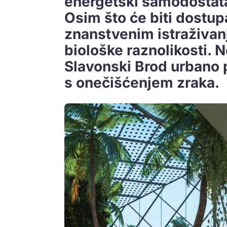
energetski samodostata
Osim što će biti dostupa
znanstvenim istraživanj
biološke raznolikosti. N
Slavonski Brod urbano 
s onečišćenjem zraka.