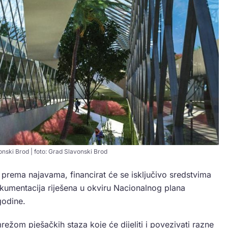
onski Brod | foto: Grad Slavonski Brod
prema najavama, financirat će se isključivo sredstvima
kumentacija riješena u okviru Nacionalnog plana
godine.
režom pješačkih staza koje će dijeliti i povezivati razne