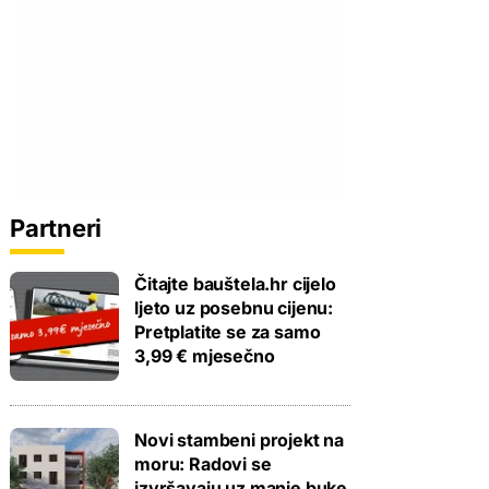
Partneri
Čitajte bauštela.hr cijelo
ljeto uz posebnu cijenu:
Pretplatite se za samo
3,99 € mjesečno
Novi stambeni projekt na
moru: Radovi se
izvršavaju uz manje buke