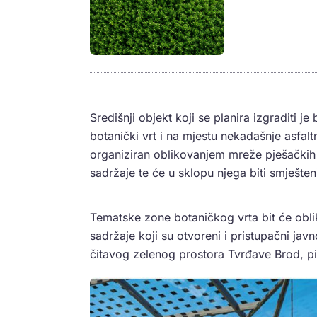
Središnji objekt koji se planira izgraditi je
botanički vrt i na mjestu nekadašnje asfal
organiziran oblikovanjem mreže pješačkih s
sadržaje te će u sklopu njega biti smješteni
Tematske zone botaničkog vrta bit će obli
sadržaje koji su otvoreni i pristupačni javno
čitavog zelenog prostora Tvrđave Brod, p