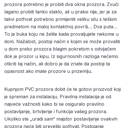
prozora potrebno je probiti dva okna prozora. Zvuči
lagano probiti tanko staklo, ali u praksi nije, jer je za
takvi pothvat potrebno primijeniti veliku silu s teškim
predmetom na maloj kontaktnoj površi… Dva puta…
To je buka koju ne želite kada provaljujete nekome u
dom. Nažalost, postoji način s kojim se može provaliti
u dom preko prozora blagim pokretom s odvijačem
dok je prozor u kipu. Iz sigurnosnih razloga nećemo
otkriti taj način, ali dobro je da znate da postoji ta
opasnost ako imate prozore u prizemlju.
Kupnjom PVC prozora dobit će te gotovi proizvod koji
je spreman za instalaciju. Pravilna instalacija je od
najveće važnosti kako bi se osiguralo pravilno
postavljanje, brtvljenje i funkcija vašeg prozora.
Ukoliko ste „uradi sam“ majstor postavljanje ovakvih
prozora neće biti preveliki pothvat. Postojanje