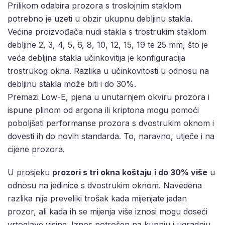
Prilikom odabira prozora s troslojnim staklom
potrebno je uzeti u obzir ukupnu debljinu stakla.
Većina proizvođača nudi stakla s trostrukim staklom
debljine 2, 3, 4, 5, 6, 8, 10, 12, 15, 19 te 25 mm, što je
veća debljina stakla učinkovitija je konfiguracija
trostrukog okna. Razlika u učinkovitosti u odnosu na
debljinu stakla može biti i do 30%.
Premazi Low-E, pjena u unutarnjem okviru prozora i
ispune plinom od argona ili kriptona mogu pomoći
poboljšati performanse prozora s dvostrukim oknom i
dovesti ih do novih standarda. To, naravno, utječe i na
cijene prozora.
U prosjeku
prozori s tri okna koštaju
i do 30% više
u
odnosu na jedinice s dvostrukim oknom. Navedena
razlika nije preveliki trošak kada mijenjate jedan
prozor, ali kada ih se mijenja više iznosi mogu doseći
vrtoglave visine. Iznos potrošen na kupnju i ugradnju