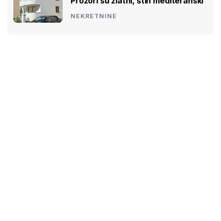
Prozori su zlatni, štih mediteranski
NEKRETNINE