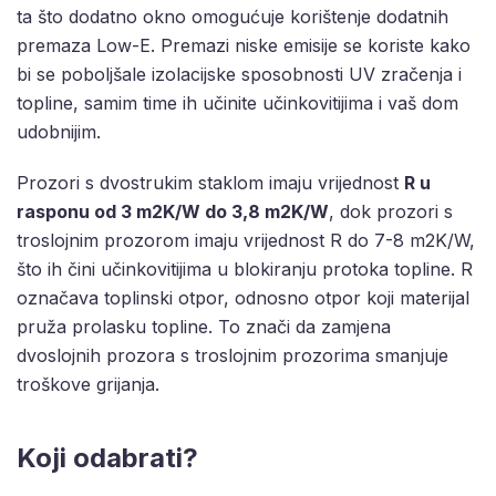
ta što dodatno okno omogućuje korištenje dodatnih
premaza Low-E. Premazi niske emisije se koriste kako
bi se poboljšale izolacijske sposobnosti UV zračenja i
topline, samim time ih učinite učinkovitijima i vaš dom
udobnijim.
Prozori s dvostrukim staklom imaju vrijednost
R u
rasponu od 3 m2K/W do 3,8 m2K/W
, dok prozori s
troslojnim prozorom imaju vrijednost R do 7-8 m2K/W,
što ih čini učinkovitijima u blokiranju protoka topline. R
označava toplinski otpor, odnosno otpor koji materijal
pruža prolasku topline. To znači da zamjena
dvoslojnih prozora s troslojnim prozorima smanjuje
troškove grijanja.
Koji odabrati?