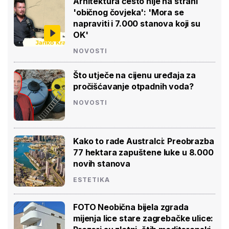
Arhitektura često nije na strani
'običnog čovjeka': 'Mora se
napraviti i 7.000 stanova koji su
OK'
NOVOSTI
Što utječe na cijenu uređaja za
pročišćavanje otpadnih voda?
NOVOSTI
Kako to rade Australci: Preobrazba
77 hektara zapuštene luke u 8.000
novih stanova
ESTETIKA
FOTO Neobična bijela zgrada
mijenja lice stare zagrebačke ulice: