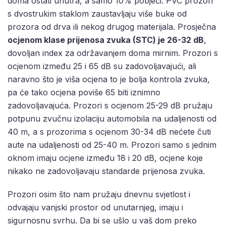
doma ostati unutra, a samo 10% pobjeći. PVC prozori
s dvostrukim staklom zaustavljaju više buke od
prozora od drva ili nekog drugog materijala. Prosječna
ocjenom klase prijenosa zvuka (STC) je 26-32 dB
,
dovoljan index za održavanjem doma mirnim. Prozori s
ocjenom između 25 i 65 dB su zadovoljavajući, ali
naravno što je viša ocjena to je bolja kontrola zvuka,
pa će tako ocjena poviše 65 biti iznimno
zadovoljavajuća. Prozori s ocjenom 25-29 dB pružaju
potpunu zvučnu izolaciju automobila na udaljenosti od
40 m, a s prozorima s ocjenom 30-34 dB nećete čuti
aute na udaljenosti od 25-40 m. Prozori samo s jednim
oknom imaju ocjene između 18 i 20 dB, ocjene koje
nikako ne zadovoljavaju standarde prijenosa zvuka.
Prozori osim što nam pružaju dnevnu svjetlost i
odvajaju vanjski prostor od unutarnjeg, imaju i
sigurnosnu svrhu. Da bi se ušlo u vaš dom preko