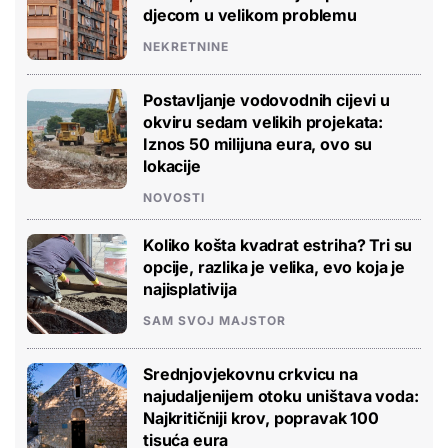
djecom u velikom problemu
NEKRETNINE
Postavljanje vodovodnih cijevi u
okviru sedam velikih projekata:
Iznos 50 milijuna eura, ovo su
lokacije
NOVOSTI
Koliko košta kvadrat estriha? Tri su
opcije, razlika je velika, evo koja je
najisplativija
SAM SVOJ MAJSTOR
Srednjovjekovnu crkvicu na
najudaljenijem otoku uništava voda:
Najkritičniji krov, popravak 100
tisuća eura