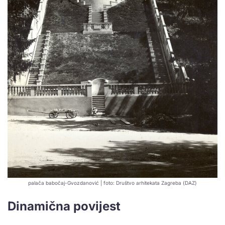
palača babočaj-Gvozdanović | foto: Društvo arhitekata Zagreba (DAZ)
Dinamična povijest