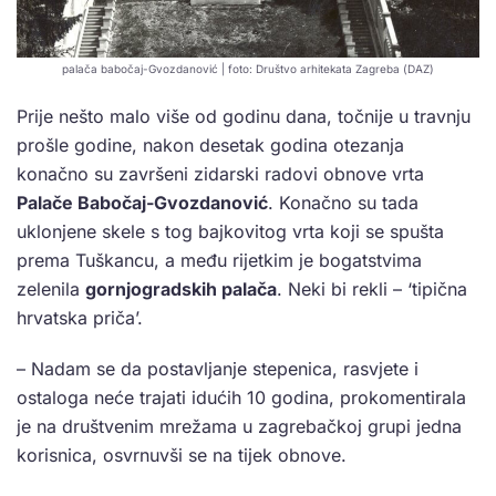
palača babočaj-Gvozdanović | foto: Društvo arhitekata Zagreba (DAZ)
Prije nešto malo više od godinu dana, točnije u travnju
prošle godine, nakon desetak godina otezanja
konačno su završeni zidarski radovi obnove vrta
Palače Babočaj-Gvozdanović
. Konačno su tada
uklonjene skele s tog bajkovitog vrta koji se spušta
prema Tuškancu, a među rijetkim je bogatstvima
zelenila
gornjogradskih palača
. Neki bi rekli – ‘tipična
hrvatska priča’.
– Nadam se da postavljanje stepenica, rasvjete i
ostaloga neće trajati idućih 10 godina, prokomentirala
je na društvenim mrežama u zagrebačkoj grupi jedna
korisnica, osvrnuvši se na tijek obnove.