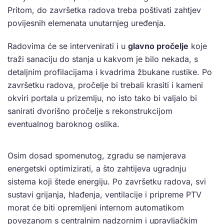
Pritom, do završetka radova treba poštivati zahtjev
povijesnih elemenata unutarnjeg uređenja.
Radovima će se intervenirati i u
glavno pročelje
koje
traži sanaciju do stanja u kakvom je bilo nekada, s
detaljnim profilacijama i kvadrima žbukane rustike. Po
završetku radova, pročelje bi trebali krasiti i kameni
okviri portala u prizemlju, no isto tako bi valjalo bi
sanirati dvorišno pročelje s rekonstrukcijom
eventualnog baroknog oslika.
Osim dosad spomenutog, zgradu se namjerava
energetski optimizirati, a što zahtijeva ugradnju
sistema koji štede energiju. Po završetku radova, svi
sustavi grijanja, hlađenja, ventilacije i pripreme PTV
morat će biti opremljeni internom automatikom
povezanom s centralnim nadzornim i upravljačkim