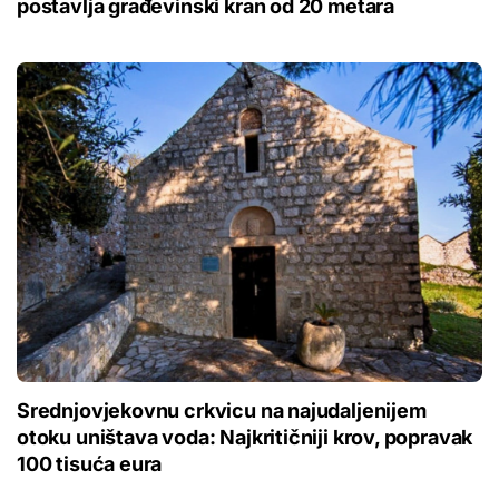
postavlja građevinski kran od 20 metara
Srednjovjekovnu crkvicu na najudaljenijem
otoku uništava voda: Najkritičniji krov, popravak
100 tisuća eura