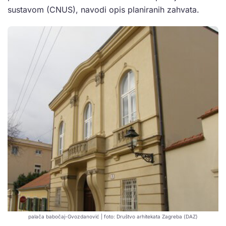
sustavom (CNUS), navodi opis planiranih zahvata.
palača babočaj-Gvozdanović | foto: Društvo arhitekata Zagreba (DAZ)