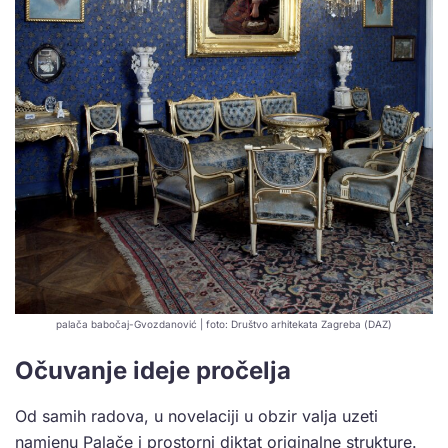
palača babočaj-Gvozdanović | foto: Društvo arhitekata Zagreba (DAZ)
Očuvanje ideje pročelja
Od samih radova, u novelaciji u obzir valja uzeti
namjenu Palače i prostorni diktat originalne strukture.