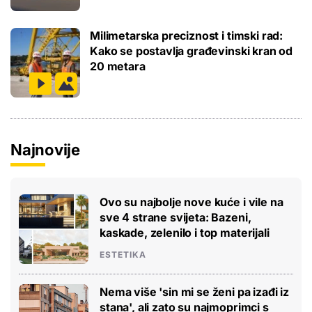
Milimetarska preciznost i timski rad:
Kako se postavlja građevinski kran od
20 metara
Najnovije
Ovo su najbolje nove kuće i vile na
sve 4 strane svijeta: Bazeni,
kaskade, zelenilo i top materijali
ESTETIKA
Nema više 'sin mi se ženi pa izađi iz
stana', ali zato su najmoprimci s