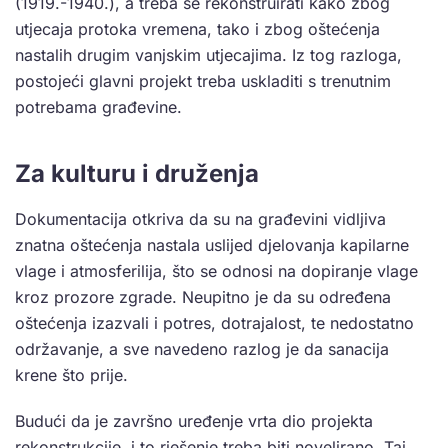
(1919.-1940.), a treba se rekonstruirati kako zbog
utjecaja protoka vremena, tako i zbog oštećenja
nastalih drugim vanjskim utjecajima. Iz tog razloga,
postojeći glavni projekt treba uskladiti s trenutnim
potrebama građevine.
Za kulturu i druženja
Dokumentacija otkriva da su na građevini vidljiva
znatna oštećenja nastala uslijed djelovanja kapilarne
vlage i atmosferilija, što se odnosi na dopiranje vlage
kroz prozore zgrade. Neupitno je da su određena
oštećenja izazvali i potres, dotrajalost, te nedostatno
održavanje, a sve navedeno razlog je da sanacija
krene što prije.
Budući da je završno uređenje vrta dio projekta
rekonstrukcije, i to rješenje treba biti novelirano. Taj