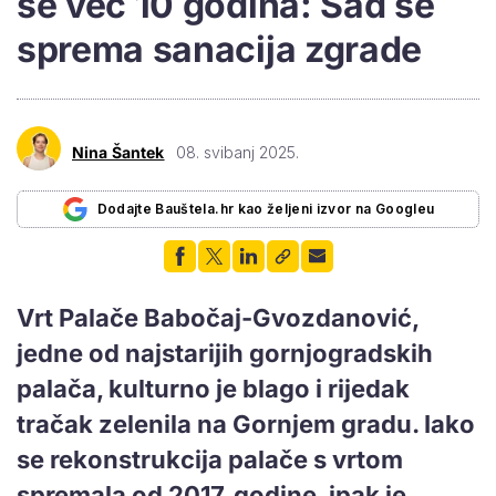
se već 10 godina: Sad se
sprema sanacija zgrade
Nina Šantek
08. svibanj 2025.
Dodajte Bauštela.hr kao željeni izvor na Googleu
Vrt Palače Babočaj-Gvozdanović,
jedne od najstarijih gornjogradskih
palača, kulturno je blago i rijedak
tračak zelenila na Gornjem gradu. Iako
se rekonstrukcija palače s vrtom
spremala od 2017. godine, ipak je