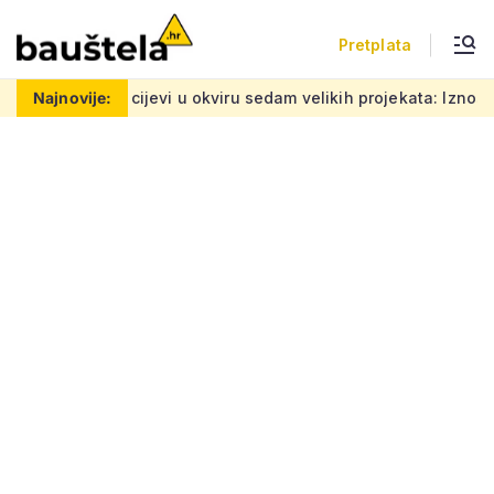
Pretplata
iru sedam velikih projekata: Iznos 50 milijuna eura, ovo su lok
Najnovije: