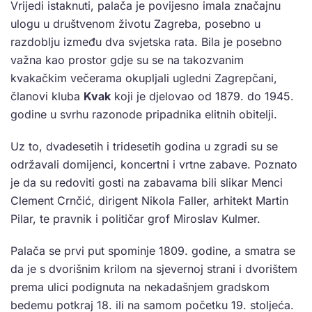
Vrijedi istaknuti, palača je povijesno imala značajnu
ulogu u društvenom životu Zagreba, posebno u
razdoblju između dva svjetska rata. Bila je posebno
važna kao prostor gdje su se na takozvanim
kvakačkim večerama okupljali ugledni Zagrepčani,
članovi kluba
Kvak
koji je djelovao od 1879. do 1945.
godine u svrhu razonode pripadnika elitnih obitelji.
Uz to, dvadesetih i tridesetih godina u zgradi su se
održavali domijenci, koncertni i vrtne zabave. Poznato
je da su redoviti gosti na zabavama bili slikar Menci
Clement Crnčić, dirigent Nikola Faller, arhitekt Martin
Pilar, te pravnik i političar grof Miroslav Kulmer.
Palača se prvi put spominje 1809. godine, a smatra se
da je s dvorišnim krilom na sjevernoj strani i dvorištem
prema ulici podignuta na nekadašnjem gradskom
bedemu potkraj 18. ili na samom početku 19. stoljeća.