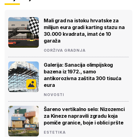
Mali grad na istoku hrvatske za
milijun eura gradi karting stazu na
30.000 kvadrata, imat će 10
garaža
ODRŽIVA GRADNJA
Galerija: Sanacija olimpijskog
bazena iz 1972., samo
antikorozivna zaštita 300 tisuća
eura
NOVOSTI
Šareno vertikalno selo: Nizozemci
za Kineze napravili zgradu koja
pomiče granice, boje i oblici pršte
ESTETIKA