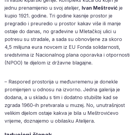
hrvatski kiparski genije. Kompleks kuća od kojih je
jednu prenamijenio u svoj atelijer,
Ivan Meštrović
je
kupio 1921. godine. Tri godine kasnije prostor je
pregradio i preuredio u prostor kakav više ili manje
ostaje do danas, no građevine u Mletačkoj ulici u
potresu su stradale, a sada su obnovljene za skoro
4,5 milijuna eura novcem iz EU Fonda solidarnosti,
sredstvima iz Nacionalnog plana oporavka i otpornosti
(NPOO) te dijelom iz državne blagajne.
– Raspored prostorija u međuvremenu je donekle
promijenjen u odnosu na izvorno. Jedna galerija je
dodana, a u skladu s tim i dodatno stubište kad se
zgrada 1960-ih pretvarala u muzej. No, unutrašnjost
velikim dijelom ostaje kakva je bila u Meštrovićevo
vrijeme, doznajemo u obilasku Atelijera.