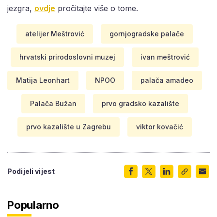
jezgra,
ovdje
pročitajte više o tome.
atelijer Meštrović
gornjogradske palače
hrvatski prirodoslovni muzej
ivan meštrović
Matija Leonhart
NPOO
palača amadeo
Palača Bužan
prvo gradsko kazalište
prvo kazalište u Zagrebu
viktor kovačić
Podijeli vijest
Popularno