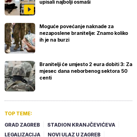
upisali najbolji osmaši
Moguće povećanje naknade za
nezaposlene branitelje: Znamo koliko
ih je na burzi
Branitelji će umjesto 2 eura dobiti 3: Za
mjesec dana neborbenog sektora 50
centi
TOP TEME:
GRAD ZAGREB
STADION KRANJČEVIĆEVA
LEGALIZACIJA
NOVI ULAZ U ZAGREB