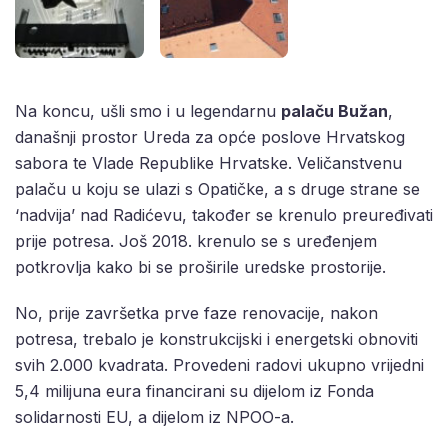
Na koncu, ušli smo i u legendarnu
palaču Bužan
,
današnji prostor Ureda za opće poslove Hrvatskog
sabora te Vlade Republike Hrvatske. Veličanstvenu
palaču u koju se ulazi s Opatičke, a s druge strane se
‘nadvija’ nad Radićevu, također se krenulo preuređivati
prije potresa. Još 2018. krenulo se s uređenjem
potkrovlja kako bi se proširile uredske prostorije.
No, prije završetka prve faze renovacije, nakon
potresa, trebalo je konstrukcijski i energetski obnoviti
svih 2.000 kvadrata. Provedeni radovi ukupno vrijedni
5,4 milijuna eura financirani su dijelom iz Fonda
solidarnosti EU, a dijelom iz NPOO-a.