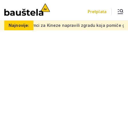
Pretplata
ineze napravili zgradu koja pomiče granice, boje i oblici pršte
Najnovije: