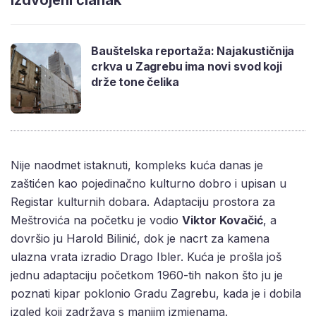
Izdvojeni članak
Bauštelska reportaža: Najakustičnija
crkva u Zagrebu ima novi svod koji
drže tone čelika
Nije naodmet istaknuti, kompleks kuća danas je
zaštićen kao pojedinačno kulturno dobro i upisan u
Registar kulturnih dobara. Adaptaciju prostora za
Meštrovića na početku je vodio
Viktor Kovačić
, a
dovršio ju Harold Bilinić, dok je nacrt za kamena
ulazna vrata izradio Drago Ibler. Kuća je prošla još
jednu adaptaciju početkom 1960-tih nakon što ju je
poznati kipar poklonio Gradu Zagrebu, kada je i dobila
izgled koji zadržava s manjim izmjenama.