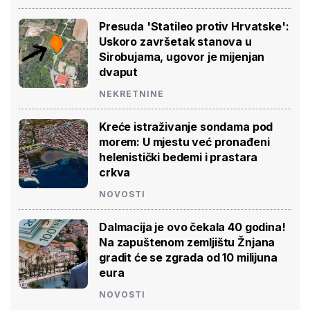
Presuda 'Statileo protiv Hrvatske':
Uskoro završetak stanova u
Sirobujama, ugovor je mijenjan
dvaput
NEKRETNINE
Kreće istraživanje sondama pod
morem: U mjestu već pronađeni
helenistički bedemi i prastara
crkva
NOVOSTI
Dalmacija je ovo čekala 40 godina!
Na zapuštenom zemljištu Žnjana
gradit će se zgrada od 10 milijuna
eura
NOVOSTI