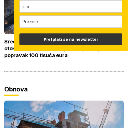
Pretplati se na newsletter
Srednjovjekovnu crkvicu na najudaljenijem
otoku uništava voda: Najkritičniji krov,
popravak 100 tisuća eura
Obnova