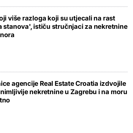
oji više razloga koji su utjecali na rast
a stanova', ističu stručnjaci za nekretnine
anora
ice agencije Real Estate Croatia izdvojile
nimljivije nekretnine u Zagrebu i na moru
utno