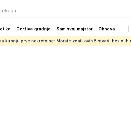
tetika
Održiva gradnja
Sam svoj majstor
Obnova
ekretnine: Morate znati ovih 5 stvari, bez njih ništa
Jedno 