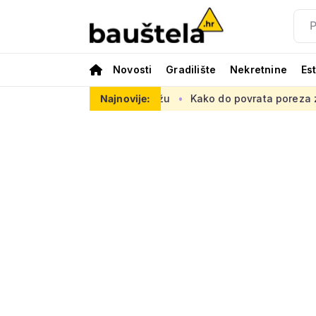
Novosti
Gradilište
Nekretnine
Es
sku prometnu mrežu
Najnovije:
Kako do povrata poreza za kupnju prve n