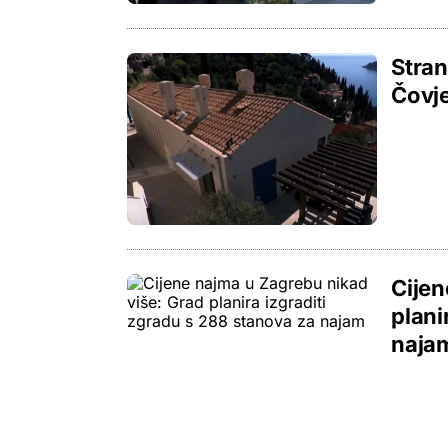
Stran
Čovje
Cijen
plani
naja