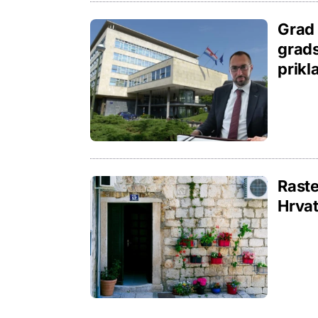
Grad 
grads
prikl
Raste
Hrvat