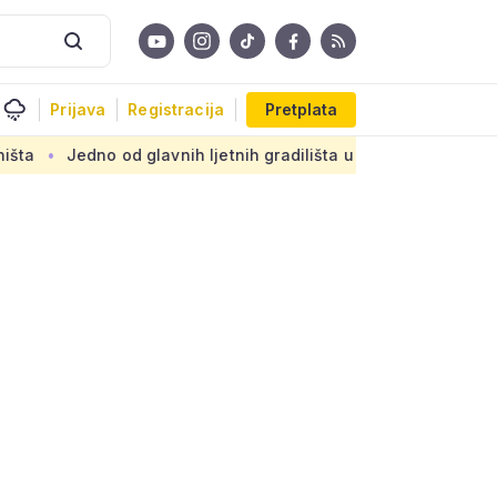
Prijava
Registracija
Pretplata
od glavnih ljetnih gradilišta u Zagrebu: Novi armirani beton