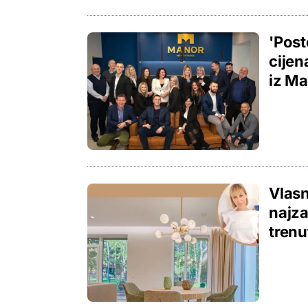
'Post
cijen
iz M
Vlasn
najza
tren