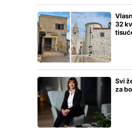
Vlasn
32 kv
tisuć
Svi ž
za bo