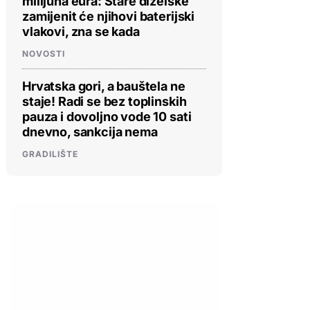
milijuna eura: Stare dizelske
zamijenit će njihovi baterijski
vlakovi, zna se kada
NOVOSTI
Hrvatska gori, a bauštela ne
staje! Radi se bez toplinskih
pauza i dovoljno vode 10 sati
dnevno, sankcija nema
GRADILIŠTE