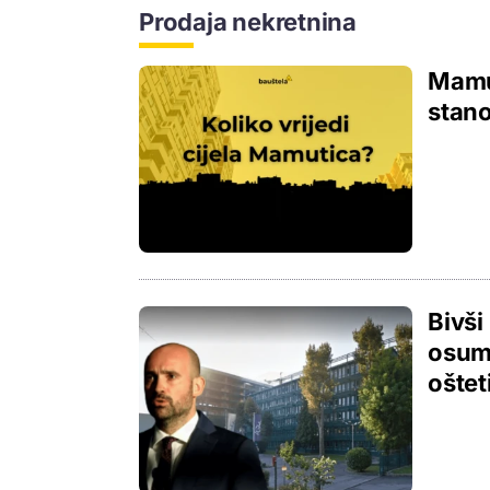
Prodaja nekretnina
Mamut
stano
Bivši
osumn
oštet