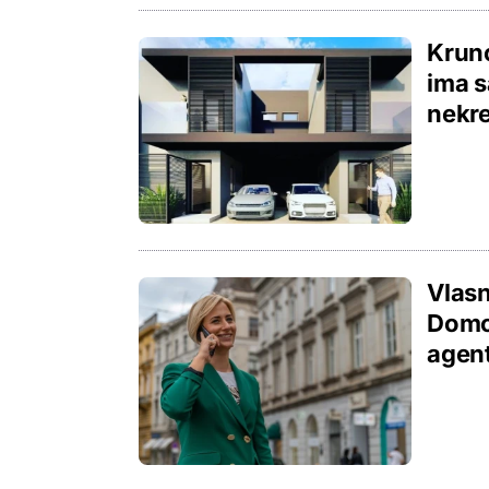
Kruno
ima s
nekre
Vlasn
Domov
agent