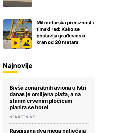
Milimetarska preciznost i
timski rad: Kako se
postavlja građevinski
kran od 20 metara
Najnovije
Bivša zona ratnih aviona u Istri
danas je omiljena plaža, a na
starim crvenim pločicam
planira se hotel
NEKRETNINE
Raspisana dva mega natječaja