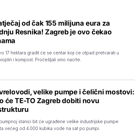
atječaj od čak 155 milijuna eura za
dnju Resnika! Zagreb je ovo čekao
nama
o 17 hektara gradit će se centar koji će otpad pretvarati u
ioplin i kompost. Pročešljali smo nacrte.
vrelovodi, velike pumpe i čelični mostovi:
 će TE-TO Zagreb dobiti novu
strukturu
pumpnoj stanici bit će ugrađene velike industrijske pumpe
ta većeg od 4.000 kubika vode na sat po pumpi.