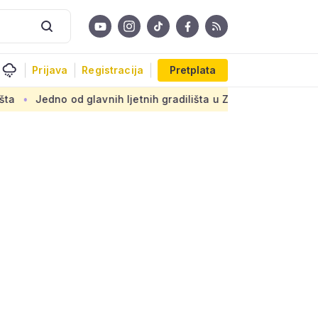
Prijava
Registracija
Pretplata
 od glavnih ljetnih gradilišta u Zagrebu: Novi armirani beton