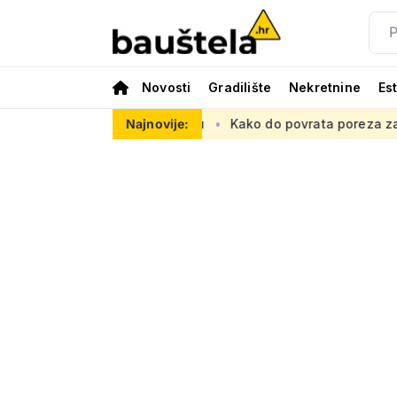
Novosti
Gradilište
Nekretnine
Es
psku prometnu mrežu
Najnovije:
Kako do povrata poreza za kupnju prve n