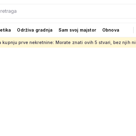
tetika
Održiva gradnja
Sam svoj majstor
Obnova
ekretnine: Morate znati ovih 5 stvari, bez njih ništa
Jedno