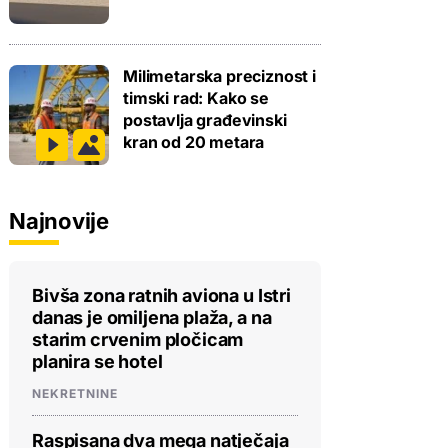
Milimetarska preciznost i
timski rad: Kako se
postavlja građevinski
kran od 20 metara
Najnovije
Bivša zona ratnih aviona u Istri
danas je omiljena plaža, a na
starim crvenim pločicam
planira se hotel
NEKRETNINE
Raspisana dva mega natječaja