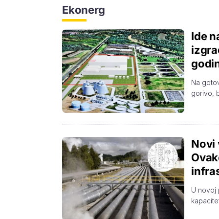
Ekonerg
Ide n
izgra
godi
Na gotov
gorivo, b
Novi 
Ovako
infra
U novoj 
kapacite