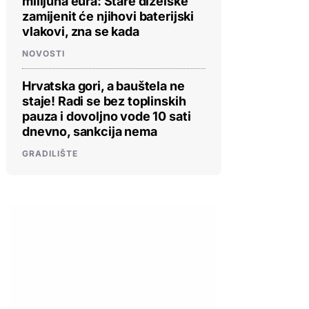
milijuna eura: Stare dizelske
zamijenit će njihovi baterijski
vlakovi, zna se kada
NOVOSTI
Hrvatska gori, a bauštela ne
staje! Radi se bez toplinskih
pauza i dovoljno vode 10 sati
dnevno, sankcija nema
GRADILIŠTE