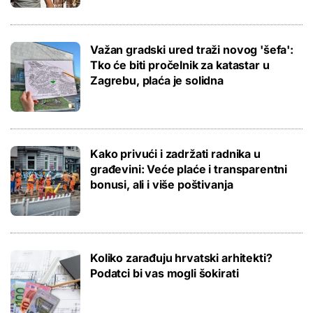
Važan gradski ured traži novog 'šefa':
Tko će biti pročelnik za katastar u
Zagrebu, plaća je solidna
Kako privući i zadržati radnika u
građevini: Veće plaće i transparentni
bonusi, ali i više poštivanja
Koliko zarađuju hrvatski arhitekti?
Podatci bi vas mogli šokirati