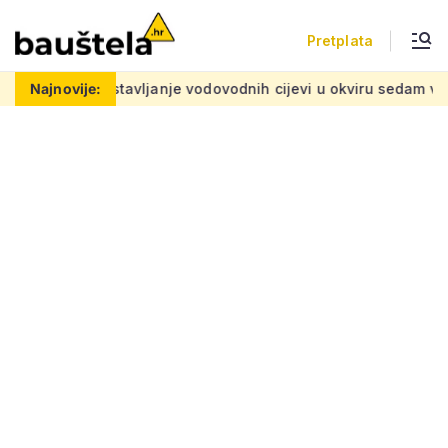
Pretplata
emu
Najnovije:
Postavljanje vodovodnih cijevi u okviru sedam velikih pr