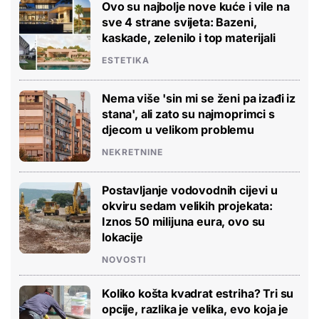
Ovo su najbolje nove kuće i vile na
sve 4 strane svijeta: Bazeni,
kaskade, zelenilo i top materijali
ESTETIKA
Nema više 'sin mi se ženi pa izađi iz
stana', ali zato su najmoprimci s
djecom u velikom problemu
NEKRETNINE
Postavljanje vodovodnih cijevi u
okviru sedam velikih projekata:
Iznos 50 milijuna eura, ovo su
lokacije
NOVOSTI
Koliko košta kvadrat estriha? Tri su
opcije, razlika je velika, evo koja je