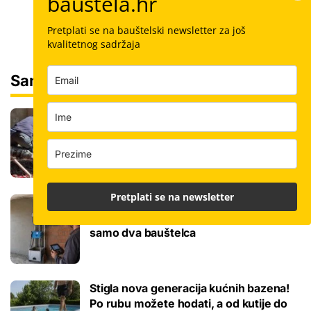
bauštela.hr
Pretplati se na bauštelski newsletter za još
kvalitetnog sadržaja
Sam svoj majstor
Koliko košta kvadrat estriha? Tri su
opcije, razlika je velika, evo koja je
najisplativija
Pretplati se na newsletter
Robotski stroj za žbukanje: Za 8 sati
odradi i do 400 kvadrata, a prate ga
samo dva bauštelca
Stigla nova generacija kućnih bazena!
Po rubu možete hodati, a od kutije do