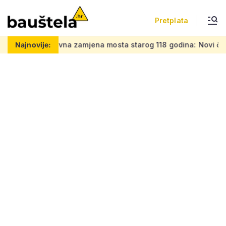
Pretplata
Zahtjevna zamjena mosta starog 118 godina: Novi čelični po
Najnovije: