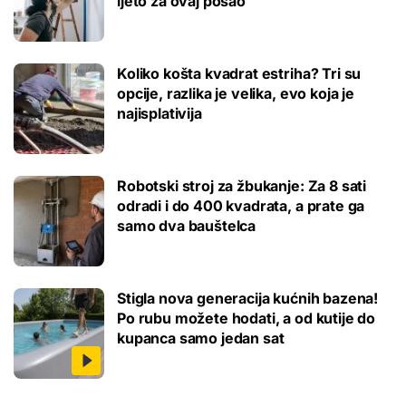
ljeto za ovaj posao
Koliko košta kvadrat estriha? Tri su
opcije, razlika je velika, evo koja je
najisplativija
Robotski stroj za žbukanje: Za 8 sati
odradi i do 400 kvadrata, a prate ga
samo dva bauštelca
Stigla nova generacija kućnih bazena!
Po rubu možete hodati, a od kutije do
kupanca samo jedan sat