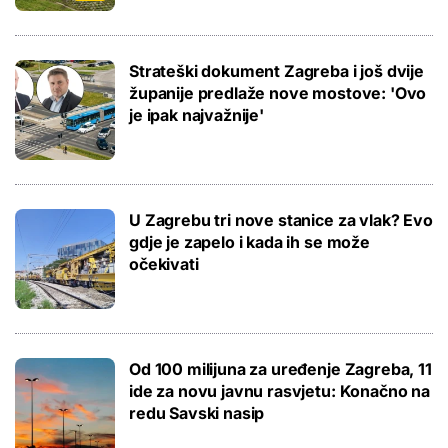
Strateški dokument Zagreba i još dvije
županije predlaže nove mostove: 'Ovo
je ipak najvažnije'
U Zagrebu tri nove stanice za vlak? Evo
gdje je zapelo i kada ih se može
očekivati
Od 100 milijuna za uređenje Zagreba, 11
ide za novu javnu rasvjetu: Konačno na
redu Savski nasip