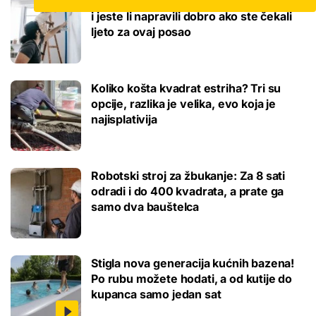
Ovo je cijena kvadrata krečenja, znamo
i jeste li napravili dobro ako ste čekali
ljeto za ovaj posao
Koliko košta kvadrat estriha? Tri su
opcije, razlika je velika, evo koja je
najisplativija
Robotski stroj za žbukanje: Za 8 sati
odradi i do 400 kvadrata, a prate ga
samo dva bauštelca
Stigla nova generacija kućnih bazena!
Po rubu možete hodati, a od kutije do
kupanca samo jedan sat