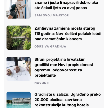
znamo i jeste li napravili dobro ako
ste čekali ljeto za ovaj posao
SAM SVOJ MAJSTOR
Zahtjevna zamjena mosta starog
118 godina: Novi čelični poluluk lebdi
nad dramatičnim klancem
ODRŽIVA GRADNJA
Strani projekti na hrvatskim
gradilištima: Novi propis donosi
ogromnu odgovornost za
projektante
NOVOSTI
Gradilište u zalazu: Ugrađeno preko
20.000 pločica, završena
rekonstrukcija kultnog hotela