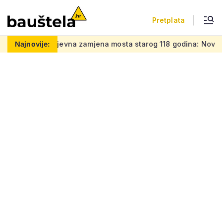
Pretplata
o
Najnovije:
Zahtjevna zamjena mosta starog 118 godina: Novi čelični 