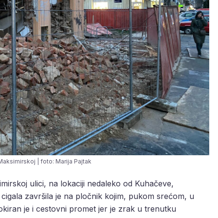
Maksimirskoj | foto: Marija Pajtak
mirskoj ulici, na lokaciji nedaleko od Kuhačeve,
 cigala završila je na pločnik kojim, pukom srećom, u
okiran je i cestovni promet jer je zrak u trenutku