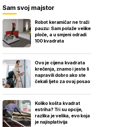
Sam svoj majstor
Robot keramičar ne traži
pauzu: Sam polaže velike
ploče, a u smjeni odradi
100 kvadrata
Ovo je cijena kvadrata
krečenja, znamo i jeste li
napravili dobro ako ste
čekali ljeto za ovaj posao
Koliko košta kvadrat
estriha? Tri su opcije,
razlika je velika, evo koja
je najisplativija