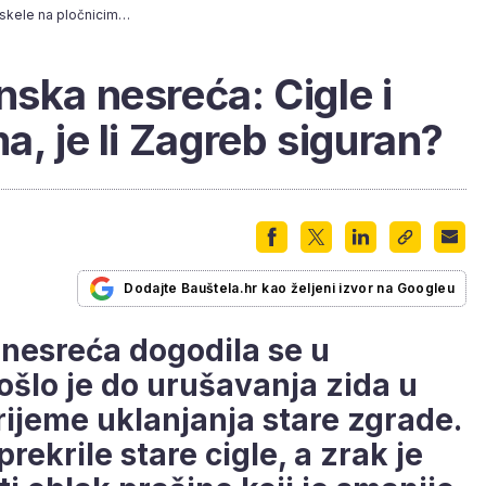
Još jedna građevinska nesreća: Cigle i skele na pločnicima, je li Zagreb siguran?
nska nesreća: Cigle i
a, je li Zagreb siguran?
Dodajte Bauštela.hr kao željeni izvor na Googleu
nesreća dogodila se u
šlo je do urušavanja zida u
rijeme uklanjanja stare zgrade.
rekrile stare cigle, a zrak je