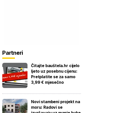
Partneri
Čitajte bauštela.hr cijelo
ljeto uz posebnu cijenu:
Pretplatite se za samo
3,99 € mjesečno
Novi stambeni projekt na
moru: Radovi se
izvršavaju uz manje buke