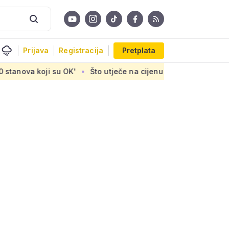
Prijava
Registracija
Pretplata
u OK'
Što utječe na cijenu uređaja za pročišćavanje otpadn