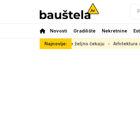
Novosti
Gradilište
Nekretnine
Es
asno, radovi se željno čekaju
Najnovije:
Arhitektura često nije na str