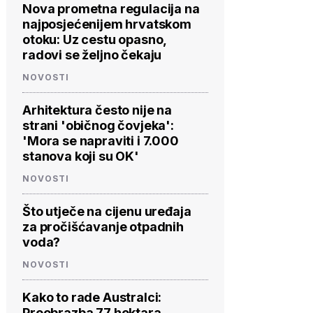
Nova prometna regulacija na
najposjećenijem hrvatskom
otoku: Uz cestu opasno,
radovi se željno čekaju
NOVOSTI
Arhitektura često nije na
strani 'običnog čovjeka':
'Mora se napraviti i 7.000
stanova koji su OK'
NOVOSTI
Što utječe na cijenu uređaja
za pročišćavanje otpadnih
voda?
NOVOSTI
Kako to rade Australci:
Preobrazba 77 hektara