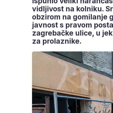
ispunio veliki narančas
vidljivost na kolniku. S
obzirom na gomilanje g
javnost s pravom postav
zagrebačke ulice, u je
za prolaznike.