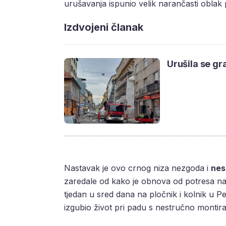
urušavanja ispunio velik narančasti oblak pr
Izdvojeni članak
Urušila se gr
Nastavak je ovo crnog niza nezgoda i
nes
zaredale od kako je obnova od potresa na
tjedan u sred dana na pločnik i kolnik u Pe
izgubio život pri padu s nestručno montira