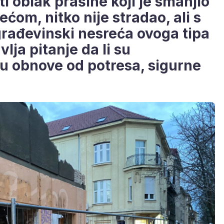
ti oblak prašine koji je smanjio
rećom, nitko nije stradao, ali s
rađevinski nesreća ovoga tipa
lja pitanje da li su
ku obnove od potresa, sigurne