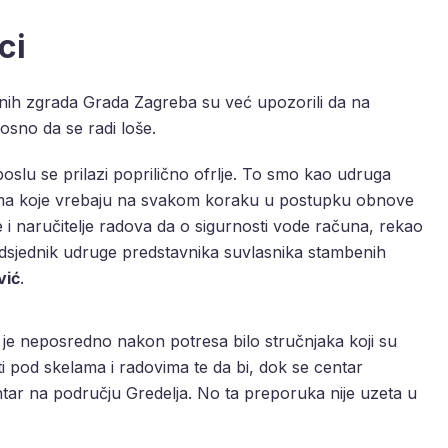
ci
nih zgrada Grada Zagreba su već upozorili da na
osno da se radi loše.
poslu se prilazi poprilično ofrlje. To smo kao udruga
ećama koje vrebaju na svakom koraku u postupku obnove
i naručitelje radova da o sigurnosti vode računa, rekao
dsjednik udruge predstavnika suvlasnika stambenih
vić
.
o je neposredno nakon potresa bilo stručnjaka koji su
i pod skelama i radovima te da bi, dok se centar
entar na području Gredelja. No ta preporuka nije uzeta u