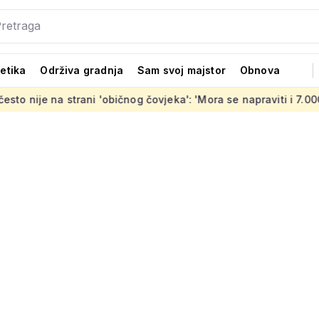
tetika
Održiva gradnja
Sam svoj majstor
Obnova
ani 'običnog čovjeka': 'Mora se napraviti i 7.000 stanova koji s