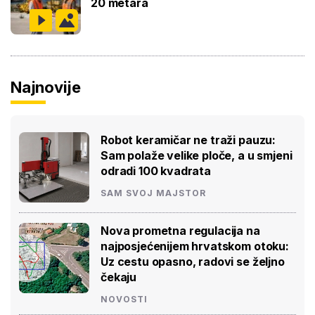
20 metara
Najnovije
Robot keramičar ne traži pauzu:
Sam polaže velike ploče, a u smjeni
odradi 100 kvadrata
SAM SVOJ MAJSTOR
Nova prometna regulacija na
najposjećenijem hrvatskom otoku:
Uz cestu opasno, radovi se željno
čekaju
NOVOSTI