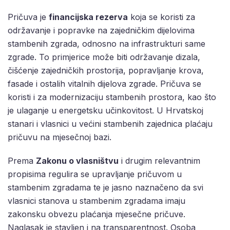
Pričuva je
financijska rezerva
koja se koristi za
održavanje i popravke na zajedničkim dijelovima
stambenih zgrada, odnosno na infrastrukturi same
zgrade. To primjerice može biti održavanje dizala,
čišćenje zajedničkih prostorija, popravljanje krova,
fasade i ostalih vitalnih dijelova zgrade. Pričuva se
koristi i za modernizaciju stambenih prostora, kao što
je ulaganje u energetsku učinkovitost. U Hrvatskoj
stanari i vlasnici u većini stambenih zajednica plaćaju
pričuvu na mjesečnoj bazi.
Prema
Zakonu o vlasništvu
i drugim relevantnim
propisima regulira se upravljanje pričuvom u
stambenim zgradama te je jasno naznačeno da svi
vlasnici stanova u stambenim zgradama imaju
zakonsku obvezu plaćanja mjesečne pričuve.
Naglasak je stavljen i na transparentnost. Osoba