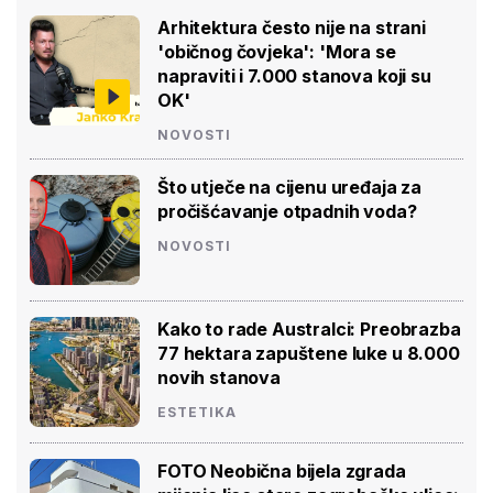
Arhitektura često nije na strani
'običnog čovjeka': 'Mora se
napraviti i 7.000 stanova koji su
OK'
NOVOSTI
Što utječe na cijenu uređaja za
pročišćavanje otpadnih voda?
NOVOSTI
Kako to rade Australci: Preobrazba
77 hektara zapuštene luke u 8.000
novih stanova
ESTETIKA
FOTO Neobična bijela zgrada