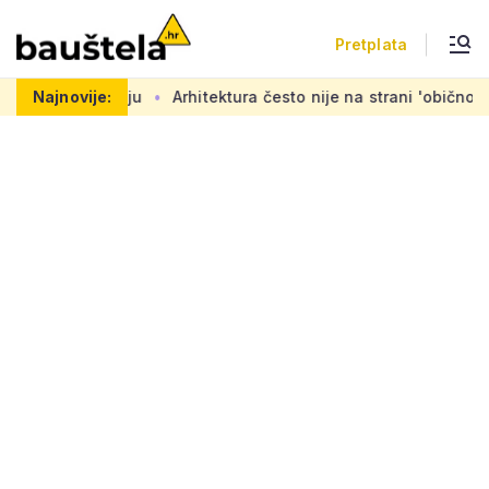
Pretplata
aju
Najnovije:
Arhitektura često nije na strani 'običnog čovjeka': 'Mora