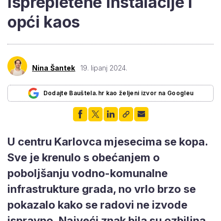
isprepletene instalacije i
opći kaos
Nina Šantek
19. lipanj 2024.
Dodajte Bauštela.hr kao željeni izvor na Googleu
U centru Karlovca mjesecima se kopa.
Sve je krenulo s obećanjem o
poboljšanju vodno-komunalne
infrastrukture grada, no vrlo brzo se
pokazalo kako se radovi ne izvode
ispravno. Najveći znak bila su ozbiljna