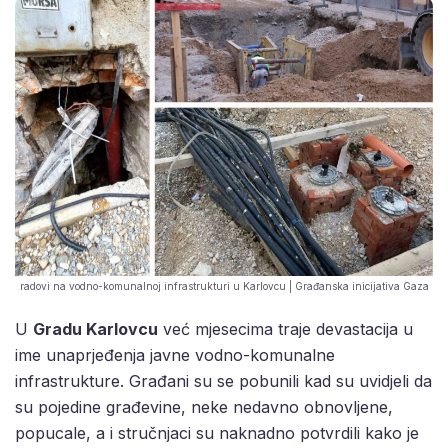
radovi na vodno-komunalnoj infrastrukturi u Karlovcu | Građanska inicijativa Gaza
U
Gradu Karlovcu
već mjesecima traje devastacija u
ime unaprjeđenja javne vodno-komunalne
infrastrukture. Građani su se pobunili kad su uvidjeli da
su pojedine građevine, neke nedavno obnovljene,
popucale, a i stručnjaci su naknadno potvrdili kako je