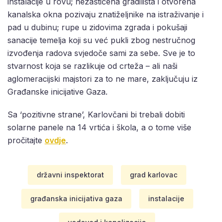
instalacije u rovu; nezaštićena gradilišta i otvorena
kanalska okna pozivaju znatiželjnike na istraživanje i
pad u dubinu; rupe u zidovima zgrada i pokušaji
sanacije temelja koji su već pukli zbog nestručnog
izvođenja radova svjedoče sami za sebe. Sve je to
stvarnost koja se razlikuje od crteža – ali naši
aglomeracijski majstori za to ne mare, zaključuju iz
Građanske inicijative Gaza.
Sa ‘pozitivne strane’, Karlovčani bi trebali dobiti
solarne panele na 14 vrtića i škola, a o tome više
pročitajte
ovdje
.
državni inspektorat
grad karlovac
građanska inicijativa gaza
instalacije