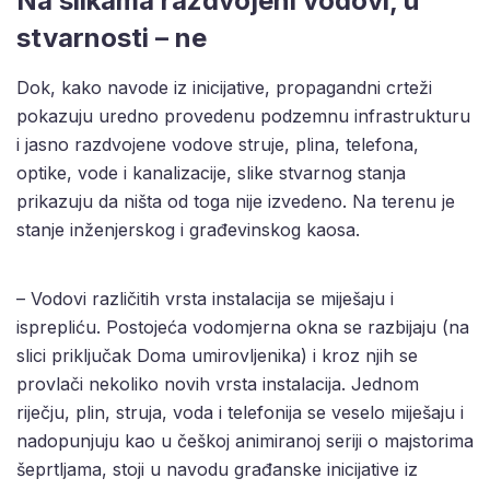
Na slikama razdvojeni vodovi, u
stvarnosti – ne
Dok, kako navode iz inicijative, propagandni crteži
pokazuju uredno provedenu podzemnu infrastrukturu
i jasno razdvojene vodove struje, plina, telefona,
optike, vode i kanalizacije, slike stvarnog stanja
prikazuju da ništa od toga nije izvedeno. Na terenu je
stanje inženjerskog i građevinskog kaosa.
– Vodovi različitih vrsta instalacija se miješaju i
isprepliću. Postojeća vodomjerna okna se razbijaju (na
slici priključak Doma umirovljenika) i kroz njih se
provlači nekoliko novih vrsta instalacija. Jednom
riječju, plin, struja, voda i telefonija se veselo miješaju i
nadopunjuju kao u češkoj animiranoj seriji o majstorima
šeprtljama, stoji u navodu građanske inicijative iz