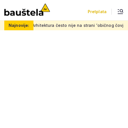
Pretplata
itektura često nije na strani 'običnog čovjeka': 'Mora se naprav
Najnovije: