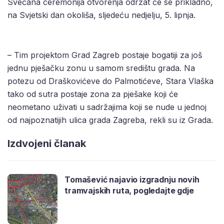
Svečana ceremonija otvorenja održat će se prikladno,
na Svjetski dan okoliša, sljedeću nedjelju, 5. lipnja.
– Tim projektom Grad Zagreb postaje bogatiji za još
jednu pješačku zonu u samom središtu grada. Na
potezu od Draškovićeve do Palmotićeve, Stara Vlaška
tako od sutra postaje zona za pješake koji će
neometano uživati u sadržajima koji se nude u jednoj
od najpoznatijih ulica grada Zagreba, rekli su iz Grada.
Izdvojeni članak
Tomašević najavio izgradnju novih
tramvajskih ruta, pogledajte gdje