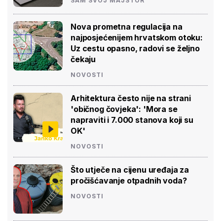
SAM SVOJ MAJSTOR
Nova prometna regulacija na
najposjećenijem hrvatskom otoku:
Uz cestu opasno, radovi se željno
čekaju
NOVOSTI
Arhitektura često nije na strani
'običnog čovjeka': 'Mora se
napraviti i 7.000 stanova koji su
OK'
NOVOSTI
Što utječe na cijenu uređaja za
pročišćavanje otpadnih voda?
NOVOSTI