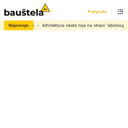
Pretplata
u
Najnovije:
Arhitektura često nije na strani 'običnog čovjeka': 'Mora s