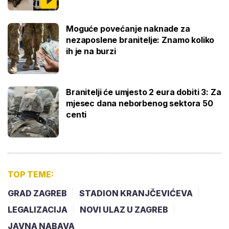
Moguće povećanje naknade za
nezaposlene branitelje: Znamo koliko
ih je na burzi
Branitelji će umjesto 2 eura dobiti 3: Za
mjesec dana neborbenog sektora 50
centi
TOP TEME:
GRAD ZAGREB
STADION KRANJČEVIĆEVA
LEGALIZACIJA
NOVI ULAZ U ZAGREB
JAVNA NABAVA