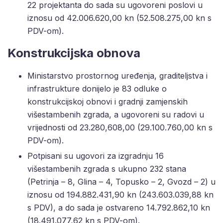
22 projektanta do sada su ugovoreni poslovi u
iznosu od 42.006.620,00 kn (52.508.275,00 kn s
PDV-om).
Konstrukcijska obnova
Ministarstvo prostornog uređenja, graditeljstva i
infrastrukture donijelo je 83 odluke o
konstrukcijskoj obnovi i gradnji zamjenskih
višestambenih zgrada, a ugovoreni su radovi u
vrijednosti od 23.280,608,00 (29.100.760,00 kn s
PDV-om).
Potpisani su ugovori za izgradnju 16
višestambenih zgrada s ukupno 232 stana
(Petrinja – 8, Glina – 4, Topusko – 2, Gvozd – 2) u
iznosu od 194.882.431,90 kn (243.603.039,88 kn
s PDV), a do sada je ostvareno 14.792.862,10 kn
(18.491.077,62 kn s PDV-om).