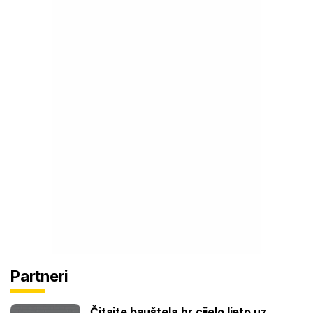
Partneri
Čitajte bauštela.hr cijelo ljeto uz