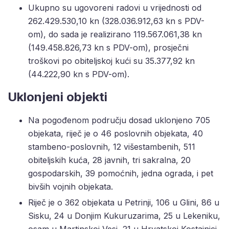
Ukupno su ugovoreni radovi u vrijednosti od
262.429.530,10 kn (328.036.912,63 kn s PDV-
om), do sada je realizirano 119.567.061,38 kn
(149.458.826,73 kn s PDV-om), prosječni
troškovi po obiteljskoj kući su 35.377,92 kn
(44.222,90 kn s PDV-om).
Uklonjeni objekti
Na pogođenom području dosad uklonjeno 705
objekata, riječ je o 46 poslovnih objekata, 40
stambeno-poslovnih, 12 višestambenih, 511
obiteljskih kuća, 28 javnih, tri sakralna, 20
gospodarskih, 39 pomoćnih, jedna ograda, i pet
bivših vojnih objekata.
Riječ je o 362 objekata u Petrinji, 106 u Glini, 86 u
Sisku, 24 u Donjim Kukuruzarima, 25 u Lekeniku,