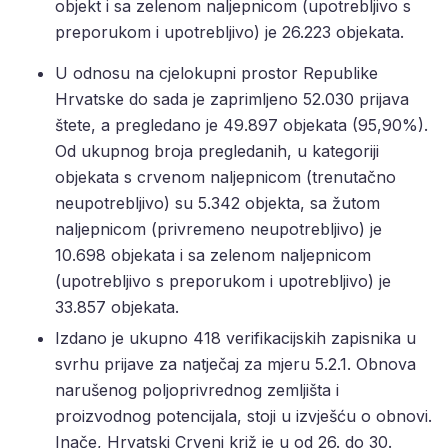
objekt i sa zelenom naljepnicom (upotrebljivo s
preporukom i upotrebljivo) je 26.223 objekata.
U odnosu na cjelokupni prostor Republike
Hrvatske do sada je zaprimljeno 52.030 prijava
štete, a pregledano je 49.897 objekata (95,90%).
Od ukupnog broja pregledanih, u kategoriji
objekata s crvenom naljepnicom (trenutačno
neupotrebljivo) su 5.342 objekta, sa žutom
naljepnicom (privremeno neupotrebljivo) je
10.698 objekata i sa zelenom naljepnicom
(upotrebljivo s preporukom i upotrebljivo) je
33.857 objekata.
Izdano je ukupno 418 verifikacijskih zapisnika u
svrhu prijave za natječaj za mjeru 5.2.1. Obnova
narušenog poljoprivrednog zemljišta i
proizvodnog potencijala, stoji u izvješću o obnovi.
Inače, Hrvatski Crveni križ je u od 26. do 30.