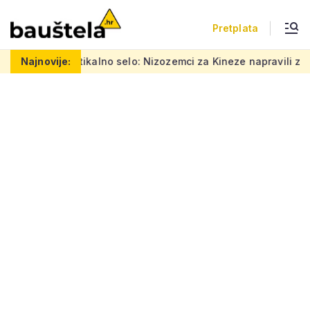
Pretplata
lno selo: Nizozemci za Kineze napravili zgradu koja pomiče gran
Najnovije: