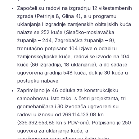
Započeli su radovi na izgradnju 12 višestambenih
zgrada (Petrinja 8, Glina 4), a u programu
uklanjanja i izgradnje zamjenskih obiteljskih kuća
nalaze se 252 kuće (Sisačko-moslavačka
županija – 244, Zagrebačka županija – 8),
trenutačno potpisane 104 izjave o odabiru
zamjenske/tipske kuće, radovi se izvode na 104
kuće (86 izgradnja, 18 uklanjanje), a do sada je
ugovorena gradnja 548 kuća, dok je 30 kuća u
postupku nabave.
Zaprimljeno je 46 odluka za konstrukcijsku
samoobnovu. Isto tako, s četiri projektanta, tri
geomehaničara i 30 izvođača ugovoreni su
radovi u iznosu od 269.114.123,08 kn
(336.392.653,85 kn s PDV-om). Potpisano je 250
ugovora za uklanjanje kuća, a
završene/novoizgrađene su četiri kuće.