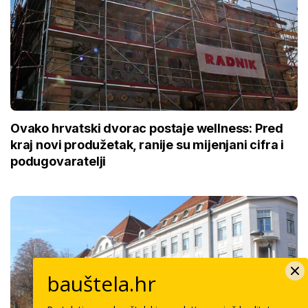
Ovako hrvatski dvorac postaje wellness: Pred
kraj novi produžetak, ranije su mijenjani cifra i
podugovaratelji
bauštela.hr