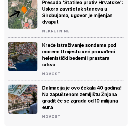
Presuda 'Statileo protiv Hrvatske':
Uskoro završetak stanova u
Sirobujama, ugovor je mijenjan
dvaput
NEKRETNINE
Kreće istraživanje sondama pod
morem: U mjestu već pronađeni
helenistički bedemi i prastara
crkva
NOVOSTI
Dalmacija je ovo čekala 40 godina!
Na zapuštenom zemljištu Žnjana
gradit će se zgrada od 10 milijuna
eura
NOVOSTI