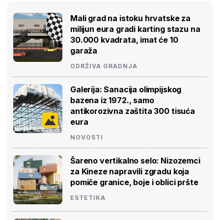
Mali grad na istoku hrvatske za
milijun eura gradi karting stazu na
30.000 kvadrata, imat će 10
garaža
ODRŽIVA GRADNJA
Galerija: Sanacija olimpijskog
bazena iz 1972., samo
antikorozivna zaštita 300 tisuća
eura
NOVOSTI
Šareno vertikalno selo: Nizozemci
za Kineze napravili zgradu koja
pomiče granice, boje i oblici pršte
ESTETIKA