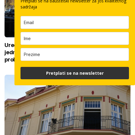
Pretplati se na bauštelski newsletter za još kvalitetnog
sadržaja
Uređenje najstarijeg rodilišta u Hrvatskoj: Još
jedna obnova KBC-a, zgrada je skrivena od
prolaznika
Pretplati se na newsletter