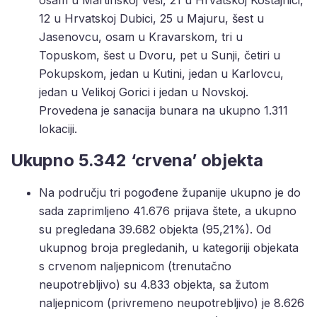
osam u Martinskoj Vesi, 21 u Hrvatskoj Kostajnici,
12 u Hrvatskoj Dubici, 25 u Majuru, šest u
Jasenovcu, osam u Kravarskom, tri u
Topuskom, šest u Dvoru, pet u Sunji, četiri u
Pokupskom, jedan u Kutini, jedan u Karlovcu,
jedan u Velikoj Gorici i jedan u Novskoj.
Provedena je sanacija bunara na ukupno 1.311
lokaciji.
Ukupno 5.342 ‘crvena’ objekta
Na području tri pogođene županije ukupno je do
sada zaprimljeno 41.676 prijava štete, a ukupno
su pregledana 39.682 objekta (95,21%). Od
ukupnog broja pregledanih, u kategoriji objekata
s crvenom naljepnicom (trenutačno
neupotrebljivo) su 4.833 objekta, sa žutom
naljepnicom (privremeno neupotrebljivo) je 8.626