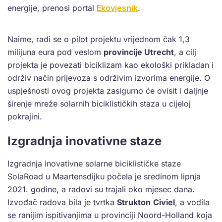
energije, prenosi portal
Ekovjesnik
.
Naime, radi se o pilot projektu vrijednom čak 1,3
milijuna eura pod veslom
provincije Utrecht
, a cilj
projekta je povezati biciklizam kao ekološki prikladan i
održiv način prijevoza s održivim izvorima energije. O
uspješnosti ovog projekta zasigurno će ovisit i daljnje
širenje mreže solarnih biciklističkih staza u cijeloj
pokrajini.
Izgradnja inovativne staze
Izgradnja inovativne solarne biciklističke staze
SolaRoad u Maartensdijku počela je sredinom lipnja
2021. godine, a radovi su trajali oko mjesec dana.
Izvođač radova bila je tvrtka
Strukton
Civiel
, a vodila
se ranijim ispitivanjima u provinciji Noord-Holland koja