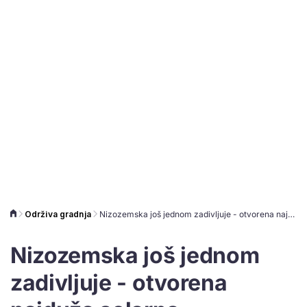
Održiva gradnja
Nizozemska još jednom zadivljuje - otvorena najduža solarna biciklistička staza na svijetu
Nizozemska još jednom
zadivljuje - otvorena