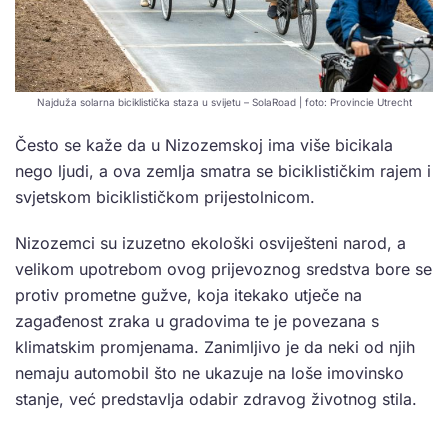
Najduža solarna biciklistička staza u svijetu – SolaRoad | foto: Provincie Utrecht
Često se kaže da u Nizozemskoj ima više bicikala
nego ljudi, a ova zemlja smatra se biciklističkim rajem i
svjetskom biciklističkom prijestolnicom.
Nizozemci su izuzetno ekološki osviješteni narod, a
velikom upotrebom ovog prijevoznog sredstva bore se
protiv prometne gužve, koja itekako utječe na
zagađenost zraka u gradovima te je povezana s
klimatskim promjenama. Zanimljivo je da neki od njih
nemaju automobil što ne ukazuje na loše imovinsko
stanje, već predstavlja odabir zdravog životnog stila.