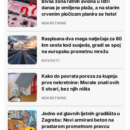
Bivša zona ratnih aviona u Istri
danas je omiljena plaža, a na starim
crvenim pločicam planira se hotel
NEKRETNINE
Raspisana dva mega natječaja za 80
km cesta kod susjeda, gradi se spoj
na europsku prometnu mrežu
NOVOSTI
Kako do povrata poreza za kupnju
prve nekretnine: Morate znati ovih
5 stvari, bez njih ništa
NEKRETNINE
Jedno od glavnih ljetnih gradilišta u
Zagrebu: Novi armirani beton na
prastarom prometnom pravcu