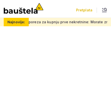
Pretplata
a za kupnju prve nekretnine: Morate znati ovih 5 stvari, bez nj
Najnovije: