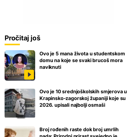
Pročitaj još
Ovo je 5 mana života u studentskom
domu na koje se svaki brucoš mora
naviknuti
Ovo je 10 srednjoškolskih smjerova u
Krapinsko-zagorskoj županiji koje su
2026. upisali najbolji osmaši
Broj rođenih raste dok broj umrlih
pada: Prirodni prirast svejedno je