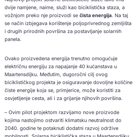
dvije namjene, naime, služi kao biciklistička staza, a
vožnjom preko nje proizvodi se
čista energija
. Na taj
se način izbjegava korištenje poljoprivrednog zemljišta
i drugih prirodnih površina za postavljanje solarnih
panela.
Ovako proizvedena energija trenutno omogućuje
električnu energiju za napajanje 40 kućanstava u
Maartensdijku. Međutim, dugoročni cilj ovog
biciklističkog projekta je osiguravanje dovoljne količine
čiste energije koja se, primjerice, može koristiti za
osvjetljenje cesta, ali i za grijanje njihovih površina.
– Ovim pilot projektom razvijamo nove proizvode
kojima nastojimo ostvariti klimatsku neutralnost do
2040. godine te potaknuti dodatni razvoj održive
mobilnosti. Solarna biciklistička staza u Maartensdijku