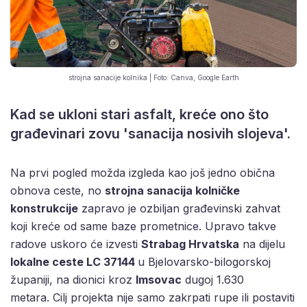
strojna sanacije kolnika | Foto: Canva, Google Earth
Kad se ukloni stari asfalt, kreće ono što
građevinari zovu 'sanacija nosivih slojeva'.
Na prvi pogled možda izgleda kao još jedno obična
obnova ceste, no
strojna sanacija kolničke
konstrukcije
zapravo je ozbiljan građevinski zahvat
koji kreće od same baze prometnice. Upravo takve
radove uskoro će izvesti
Strabag Hrvatska
na dijelu
lokalne ceste LC 37144
u Bjelovarsko-bilogorskoj
županiji, na dionici kroz
Imsovac
dugoj 1.630
metara. Cilj projekta nije samo zakrpati rupe ili postaviti