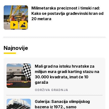
Milimetarska preciznost i timski rad:
Kako se postavlja građevinski kran od
20 metara
Najnovije
Mali grad na istoku hrvatske za
milijun eura gradi karting stazu na
30.000 kvadrata, imat će 10
garaža
ODRŽIVA GRADNJA
Galerija: Sanacija olimpijskog
bazena iz 1972., samo