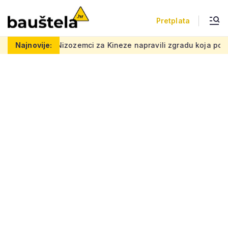
Pretplata
i za Kineze napravili zgradu koja pomiče granice, boje i oblici
Najnovije: