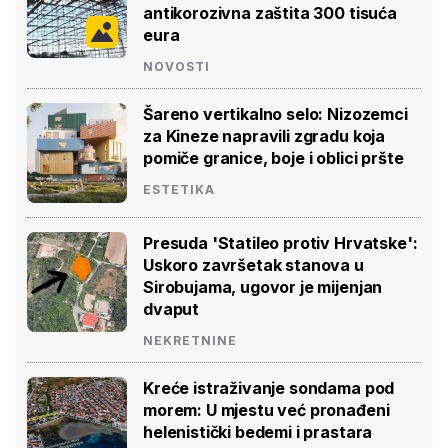
antikorozivna zaštita 300 tisuća
eura
NOVOSTI
Šareno vertikalno selo: Nizozemci
za Kineze napravili zgradu koja
pomiče granice, boje i oblici pršte
ESTETIKA
Presuda 'Statileo protiv Hrvatske':
Uskoro završetak stanova u
Sirobujama, ugovor je mijenjan
dvaput
NEKRETNINE
Kreće istraživanje sondama pod
morem: U mjestu već pronađeni
helenistički bedemi i prastara