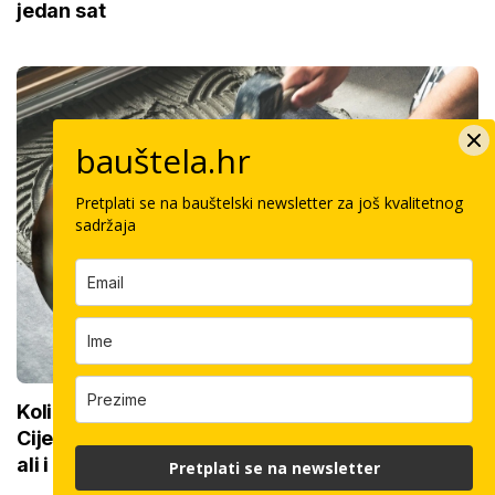
jedan sat
bauštela.hr
Pretplati se na bauštelski newsletter za još kvalitetnog
sadržaja
Koliko košta keramičar za kvadrat pločica:
Cijenu određuju površina, dimenzije keramike,
ali i lokacija
Pretplati se na newsletter