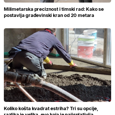
Milimetarska preciznost i timski rad: Kako se
postavlja građevinski kran od 20 metara
Koliko košta kvadrat estriha? Tri su opcije,
razlika je velika, evo koja je najisplativija