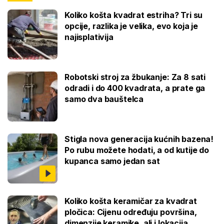
Koliko košta kvadrat estriha? Tri su
opcije, razlika je velika, evo koja je
najisplativija
Robotski stroj za žbukanje: Za 8 sati
odradi i do 400 kvadrata, a prate ga
samo dva bauštelca
Stigla nova generacija kućnih bazena!
Po rubu možete hodati, a od kutije do
kupanca samo jedan sat
Koliko košta keramičar za kvadrat
pločica: Cijenu određuju površina,
dimenzije keramike, ali i lokacija