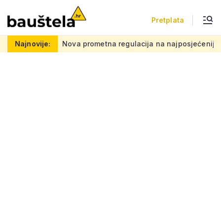
Pretplata
kvadrata
Najnovije:
Nova prometna regulacija na najposjećenijem hrvat