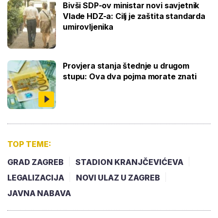
Bivši SDP-ov ministar novi savjetnik
Vlade HDZ-a: Cilj je zaštita standarda
umirovljenika
Provjera stanja štednje u drugom
stupu: Ova dva pojma morate znati
TOP TEME:
GRAD ZAGREB
STADION KRANJČEVIĆEVA
LEGALIZACIJA
NOVI ULAZ U ZAGREB
JAVNA NABAVA