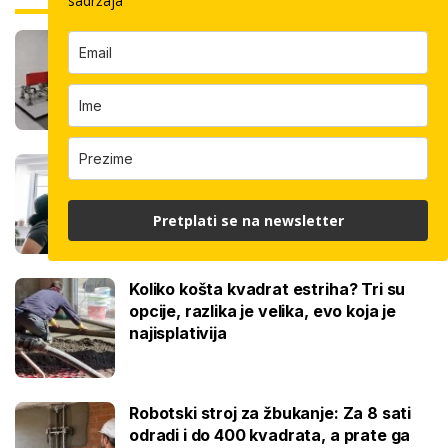
sadržaja
Robot keramičar ne traži pauzu: Sam
polaže velike ploče, a u smjeni odradi
100 kvadrata
Ovo je cijena kvadrata krečenja,
znamo i jeste li napravili dobro ako ste
čekali ljeto za ovaj posao
Pretplati se na newsletter
Koliko košta kvadrat estriha? Tri su
opcije, razlika je velika, evo koja je
najisplativija
Robotski stroj za žbukanje: Za 8 sati
odradi i do 400 kvadrata, a prate ga