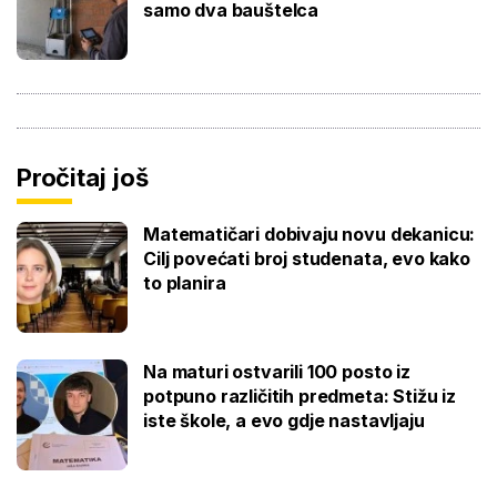
samo dva bauštelca
Pročitaj još
Matematičari dobivaju novu dekanicu:
Cilj povećati broj studenata, evo kako
to planira
Na maturi ostvarili 100 posto iz
potpuno različitih predmeta: Stižu iz
iste škole, a evo gdje nastavljaju