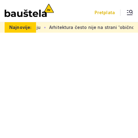
Pretplata
ju
Najnovije:
Arhitektura često nije na strani 'običnog čovjeka': 'Mora 