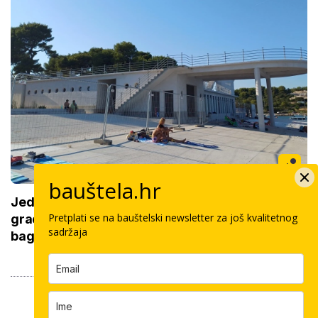
bauštela.hr
Jedno od najpoznatijih kupališta u Istri i dalje
Pretplati se na bauštelski newsletter za još kvalitetnog
gradilište: Kupače ne smeta, brćkaju se ispred
sadržaja
bagera