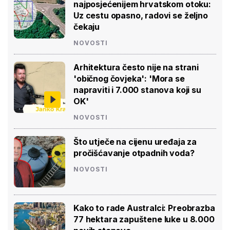
najposjećenijem hrvatskom otoku:
Uz cestu opasno, radovi se željno
čekaju
NOVOSTI
Arhitektura često nije na strani
'običnog čovjeka': 'Mora se
napraviti i 7.000 stanova koji su
OK'
NOVOSTI
Što utječe na cijenu uređaja za
pročišćavanje otpadnih voda?
NOVOSTI
Kako to rade Australci: Preobrazba
77 hektara zapuštene luke u 8.000