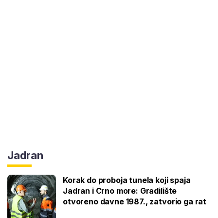
Jadran
Korak do proboja tunela koji spaja
Jadran i Crno more: Gradilište
otvoreno davne 1987., zatvorio ga rat