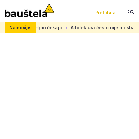
Pretplata
dovi se željno čekaju
Najnovije:
Arhitektura često nije na strani 'obič