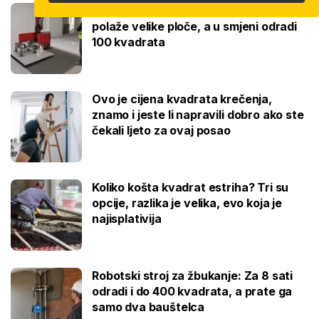
Robot keramičar ne traži pauzu: Sam
polaže velike ploče, a u smjeni odradi
100 kvadrata
Ovo je cijena kvadrata krečenja,
znamo i jeste li napravili dobro ako ste
čekali ljeto za ovaj posao
Koliko košta kvadrat estriha? Tri su
opcije, razlika je velika, evo koja je
najisplativija
Robotski stroj za žbukanje: Za 8 sati
odradi i do 400 kvadrata, a prate ga
samo dva bauštelca