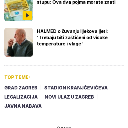
stupu: Ova dva pojma morate znati
HALMED o čuvanju lijekova ljeti:
'Trebaju biti zaštićeni od visoke
temperature i vlage'
TOP TEME:
GRAD ZAGREB
STADION KRANJČEVIĆEVA
LEGALIZACIJA
NOVI ULAZ U ZAGREB
JAVNA NABAVA