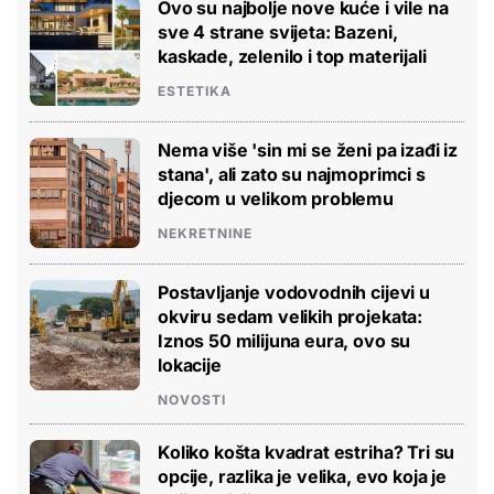
Ovo su najbolje nove kuće i vile na
sve 4 strane svijeta: Bazeni,
kaskade, zelenilo i top materijali
ESTETIKA
Nema više 'sin mi se ženi pa izađi iz
stana', ali zato su najmoprimci s
djecom u velikom problemu
NEKRETNINE
Postavljanje vodovodnih cijevi u
okviru sedam velikih projekata:
Iznos 50 milijuna eura, ovo su
lokacije
NOVOSTI
Koliko košta kvadrat estriha? Tri su
opcije, razlika je velika, evo koja je