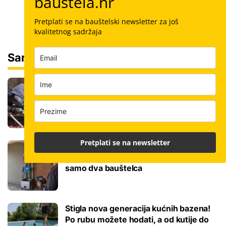
bauštela.hr
Pretplati se na bauštelski newsletter za još
kvalitetnog sadržaja
Sam svoj majstor
Koliko košta kvadrat estriha? Tri su
opcije, razlika je velika, evo koja je
najisplativija
Pretplati se na newsletter
Robotski stroj za žbukanje: Za 8 sati
odradi i do 400 kvadrata, a prate ga
samo dva bauštelca
Stigla nova generacija kućnih bazena!
Po rubu možete hodati, a od kutije do