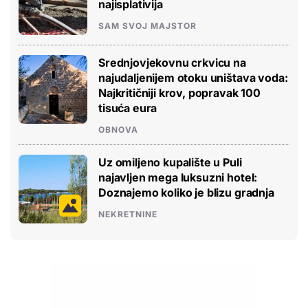
najisplativija
SAM SVOJ MAJSTOR
Srednjovjekovnu crkvicu na
najudaljenijem otoku uništava voda:
Najkritičniji krov, popravak 100
tisuća eura
OBNOVA
Uz omiljeno kupalište u Puli
najavljen mega luksuzni hotel:
Doznajemo koliko je blizu gradnja
NEKRETNINE