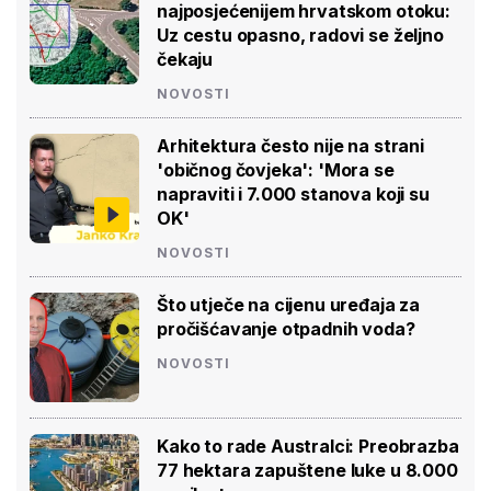
najposjećenijem hrvatskom otoku:
Uz cestu opasno, radovi se željno
čekaju
NOVOSTI
Arhitektura često nije na strani
'običnog čovjeka': 'Mora se
napraviti i 7.000 stanova koji su
OK'
NOVOSTI
Što utječe na cijenu uređaja za
pročišćavanje otpadnih voda?
NOVOSTI
Kako to rade Australci: Preobrazba
77 hektara zapuštene luke u 8.000