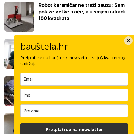
Robot keramičar ne traži pauzu: Sam
polaže velike ploče, a u smjeni odradi
100 kvadrata
Ovo je cijena kvadrata krečenja,
bauštela.hr
znamo i jeste li napravili dobro ako ste
čekali ljeto za ovaj posao
Pretplati se na bauštelski newsletter za još kvalitetnog
sadržaja
Koliko košta kvadrat estriha? Tri su
opcije, razlika je velika, evo koja je
najisplativija
Robotski stroj za žbukanje: Za 8 sati
odradi i do 400 kvadrata, a prate ga
Pretplati se na newsletter
samo dva bauštelca