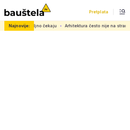
Pretplata
dovi se željno čekaju
Najnovije:
Arhitektura često nije na strani 'obič