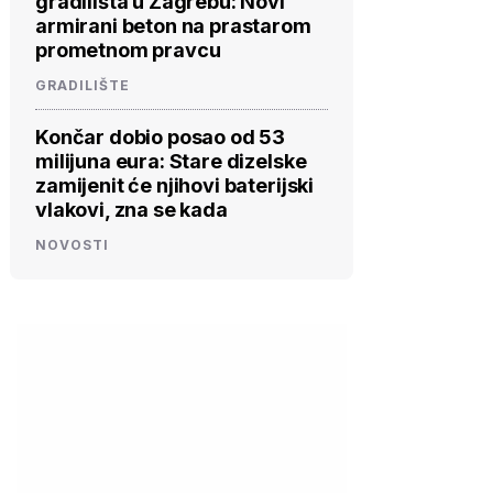
gradilišta u Zagrebu: Novi
armirani beton na prastarom
prometnom pravcu
GRADILIŠTE
Končar dobio posao od 53
milijuna eura: Stare dizelske
zamijenit će njihovi baterijski
vlakovi, zna se kada
NOVOSTI