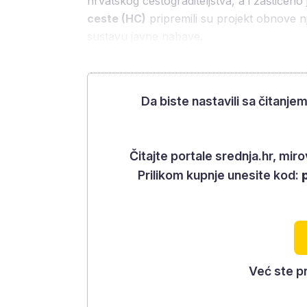
hrvatskog cestograditeljstva, a i zaštićeno
ceste (HC)
pripremili su projekt obnove nje
sustavu javne nabave.
Da biste nastavili sa čitanje
Čitajte portale srednja.hr, mi
Prilikom kupnje unesite kod:
Već ste p