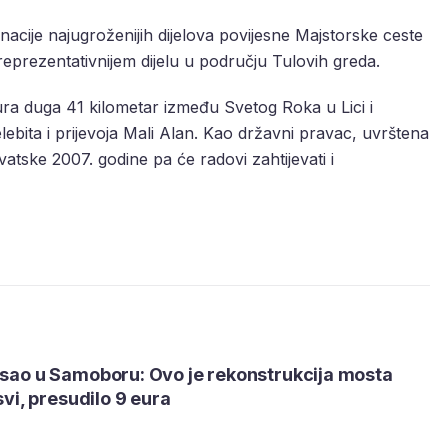
acije najugroženijih dijelova povijesne Majstorske ceste
reprezentativnijem dijelu u području Tulovih greda.
ura duga 41 kilometar između Svetog Roka u Lici i
lebita i prijevoja Mali Alan. Kao državni pravac, uvrštena
atske 2007. godine pa će radovi zahtijevati i
osao u Samoboru: Ovo je rekonstrukcija mosta
 svi, presudilo 9 eura