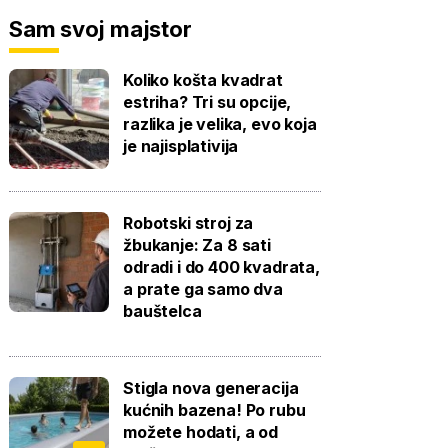
Sam svoj majstor
Koliko košta kvadrat
estriha? Tri su opcije,
razlika je velika, evo koja
je najisplativija
Robotski stroj za
žbukanje: Za 8 sati
odradi i do 400 kvadrata,
a prate ga samo dva
bauštelca
Stigla nova generacija
kućnih bazena! Po rubu
možete hodati, a od