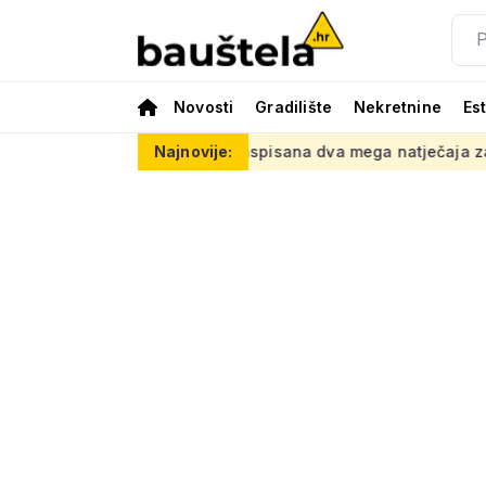
Novosti
Gradilište
Nekretnine
Es
ra se hotel
Raspisana dva mega natječaja za 80 km cesta k
Najnovije: