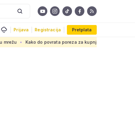
Prijava
Registracija
Pretplata
 do povrata poreza za kupnju prve nekretnine: Morate znati ovi