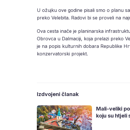
U ožujku ove godine pisali smo o planu san
preko Velebita. Radovi bi se proveli na naj
Ova cesta inače je planinarska infrastrukt
Obrovca u Dalmaciji, koja prelazi preko Ve
je na popis kulturnih dobara Republike Hrv
konzervatorski projekt.
Izdvojeni članak
Mali-veliki p
koju su htjeli