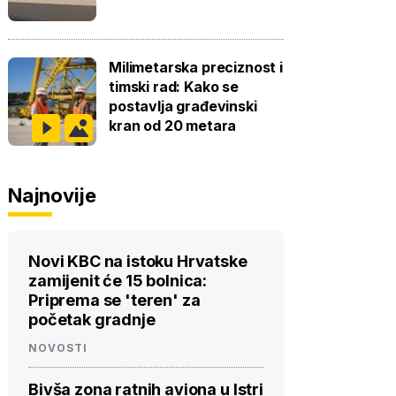
Milimetarska preciznost i
timski rad: Kako se
postavlja građevinski
kran od 20 metara
Najnovije
Novi KBC na istoku Hrvatske
zamijenit će 15 bolnica:
Priprema se 'teren' za
početak gradnje
NOVOSTI
Bivša zona ratnih aviona u Istri