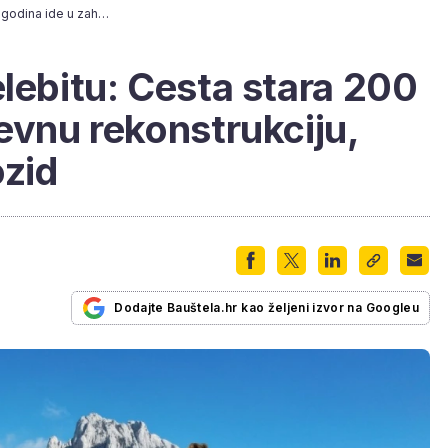
Veliki posao na Velebitu: Cesta stara 200 godina ide u zahtjevnu rekonstrukciju, ostaje trasa i suhozid
elebitu: Cesta stara 200
jevnu rekonstrukciju,
ozid
Dodajte Bauštela.hr kao željeni izvor na Googleu