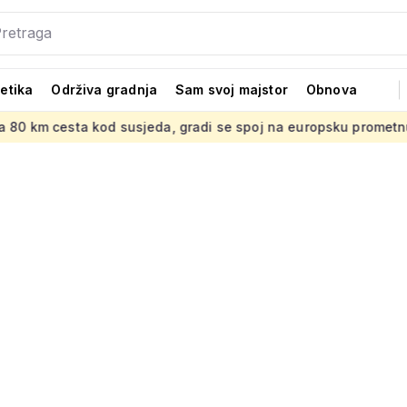
tetika
Održiva gradnja
Sam svoj majstor
Obnova
od susjeda, gradi se spoj na europsku prometnu mrežu
Kako