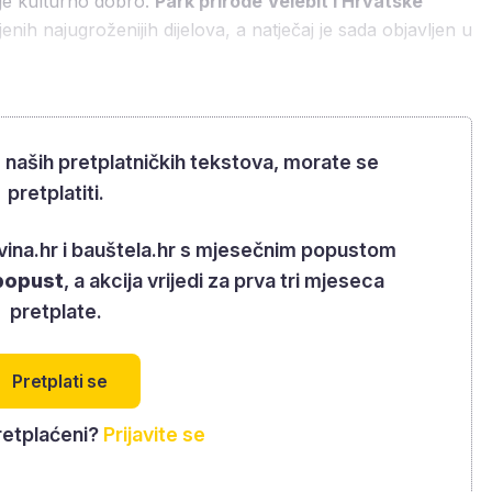
 je kulturno dobro.
Park prirode Velebit i Hrvatske
nih najugroženijih dijelova, a natječaj je sada objavljen u
m naših pretplatničkih tekstova, morate se
pretplatiti.
rovina.hr i bauštela.hr s mjesečnim popustom
popust
, a akcija vrijedi za prva tri mjeseca
pretplate.
Pretplati se
retplaćeni?
Prijavite se