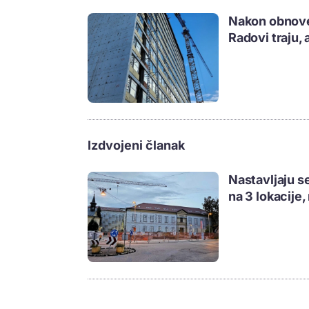
Nakon obnove,
Radovi traju, 
Izdvojeni članak
Nastavljaju s
na 3 lokacije