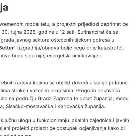
ja
ivremenom modalitetu, a projektni prijedlozi zaprimat će
 30. rujna 2026. godine u 12 sati. Sufinancirat će se
zgrada javnog sektora oštećenih tijekom potresa u
Better
' (izgradnja/obnova bolje nego prije katastrofe).
ove budu sigurnije, energetski učinkovitije i
ebnih radova kojima se objekt dovodi u stanje potpune
vilima struke i važećim propisima. Program obuhvaća
ine na području Grada Zagreba te deset županija, među
a, Sisačko-moslavačka i Karlovačka županija.
ključnu ulogu u funkcioniranju lokalnih zajednica i javnih
ljeni projekti prolazit će postupak ocjenjivanja kako bi
m prijedlozima.