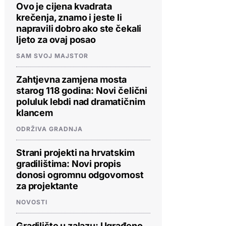
Ovo je cijena kvadrata
krečenja, znamo i jeste li
napravili dobro ako ste čekali
ljeto za ovaj posao
SAM SVOJ MAJSTOR
Zahtjevna zamjena mosta
starog 118 godina: Novi čelični
poluluk lebdi nad dramatičnim
klancem
ODRŽIVA GRADNJA
Strani projekti na hrvatskim
gradilištima: Novi propis
donosi ogromnu odgovornost
za projektante
NOVOSTI
Gradilište u zalazu: Ugrađeno