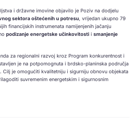
ljstva i državne imovine objavilo je Poziv na dodjelu
vnog sektora oštećenih u potresu
, vrijedan ukupno 79
ijih financijskih instrumenata namijenjenih jačanju
bno
podizanje energetske učinkovitosti
i
smanjenje
onda za regionalni razvoj kroz Program konkurentnost i
stavljen je na potpomognuta i brdsko-planinska područja
 Cilj je omogućiti kvalitetniju i sigurniju obnovu objekata
prilagoditi suvremenim energetskim i sigurnosnim