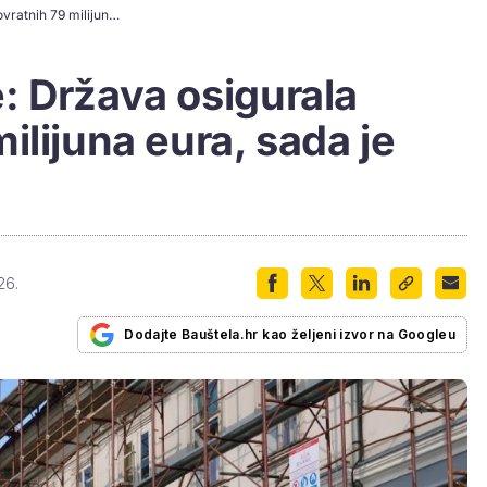
Nova faza obnove: Država osigurala bespovratnih 79 milijuna eura, sada je prilika
: Država osigurala
ilijuna eura, sada je
26.
Dodajte Bauštela.hr kao željeni izvor na Googleu