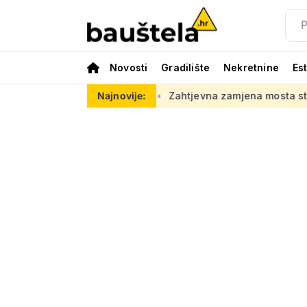
Novosti
Gradilište
Nekretnine
Es
 za ovaj posao
Zahtjevna zamjena mosta starog 118 godina: 
Najnovije: