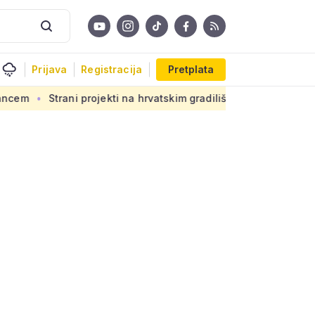
Prijava
Registracija
Pretplata
projekti na hrvatskim gradilištima: Novi propis donosi ogromn