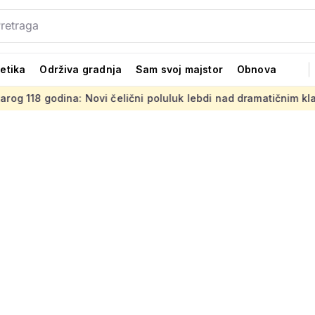
tetika
Održiva gradnja
Sam svoj majstor
Obnova
Novi čelični poluluk lebdi nad dramatičnim klancem
Strani 