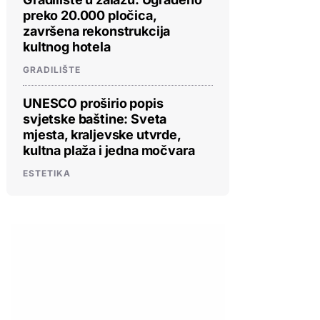
preko 20.000 pločica,
završena rekonstrukcija
kultnog hotela
GRADILIŠTE
UNESCO proširio popis
svjetske baštine: Sveta
mjesta, kraljevske utvrde,
kultna plaža i jedna močvara
ESTETIKA