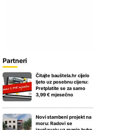
Partneri
Čitajte bauštela.hr cijelo
ljeto uz posebnu cijenu:
Pretplatite se za samo
3,99 € mjesečno
Novi stambeni projekt na
moru: Radovi se
izvršavaju uz manje buke