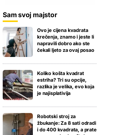
Sam svoj majstor
Ovo je cijena kvadrata
krečenja, znamo i jeste li
napravili dobro ako ste
čekali ljeto za ovaj posao
Koliko košta kvadrat
estriha? Tri su opcije,
razlika je velika, evo koja
je najisplativija
Robotski stroj za
žbukanje: Za 8 sati odradi
i do 400 kvadrata, a prate