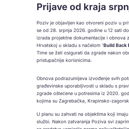
Prijave od kraja srpn
Poziv je objavljen kao otvoreni poziv u pr
se od 28. srpnja 2026. godine u 12 sati do
izrada projektne dokumentacije i obnova 
Hrvatskoj u skladu s načelom '
Build Back 
Time se želi osigurati da zgrade nakon obn
pristupačnije korisnicima.
Obnova podrazumijeva izvođenje svih potr
građevinske uporabljivosti u skladu s pra
zgrade oštećene u potresima iz 2020. god
kojima su Zagrebačka, Krapinsko-zagorsk
U planu su zahvati na objektima koji imaju 
službi. Nakon zatvaranja Poziva svi zaprim
se sredstva usmjerila prema najkvalitetniji