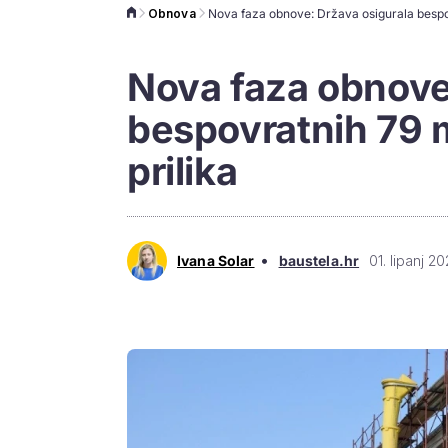
Obnova
Nova faza obnove
bespovratnih 79 m
prilika
•
Ivana Solar
baustela.hr
01. lipanj 20