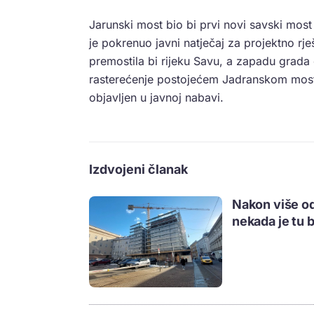
Jarunski most bio bi prvi novi savski mos
je pokrenuo javni natječaj za projektno rj
premostila bi rijeku Savu, a zapadu grad
rasterećenje postojećem Jadranskom mostu.
objavljen u javnoj nabavi.
Izdvojeni članak
Nakon više od
nekada je tu b