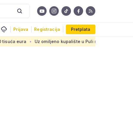
Prijava
Registracija
Pretplata
Uz omiljeno kupalište u Puli najavljen mega luksuzni hotel: Do