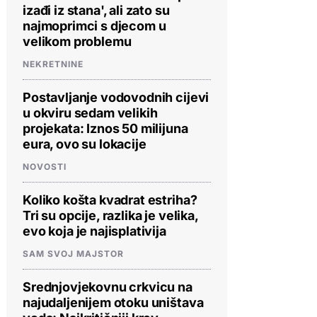
izađi iz stana', ali zato su
najmoprimci s djecom u
velikom problemu
NEKRETNINE
Postavljanje vodovodnih cijevi
u okviru sedam velikih
projekata: Iznos 50 milijuna
eura, ovo su lokacije
NOVOSTI
Koliko košta kvadrat estriha?
Tri su opcije, razlika je velika,
evo koja je najisplativija
SAM SVOJ MAJSTOR
Srednjovjekovnu crkvicu na
najudaljenijem otoku uništava