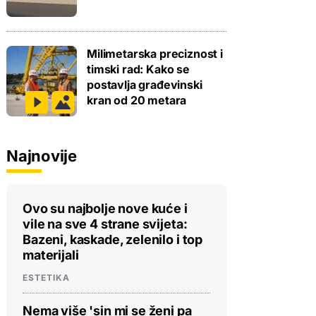
Milimetarska preciznost i
timski rad: Kako se
postavlja građevinski
kran od 20 metara
Najnovije
Ovo su najbolje nove kuće i
vile na sve 4 strane svijeta:
Bazeni, kaskade, zelenilo i top
materijali
ESTETIKA
Nema više 'sin mi se ženi pa