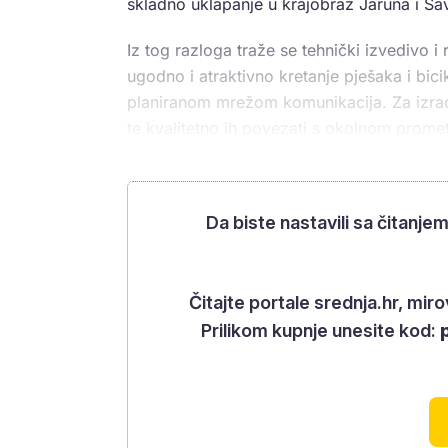
skladno uklapanje u krajobraz Jaruna i Sav
Iz tog razloga traže se tehnički izvedivo i
ugodno i atraktivno kretanje pješaka i bici
planiranom mrežom komunikacija. Za izrađ
te kvalitetno ih povezati s okolnom pro
Da biste nastavili sa čitanje
Čitajte portale srednja.hr, mi
Prilikom kupnje unesite kod: