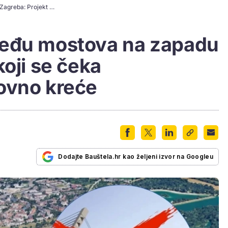
Manji razmak između mostova na zapadu Zagreba: Projekt koji se čeka desetljećima ponovno kreće
među mostova na zapadu
koji se čeka
ovno kreće
Dodajte Bauštela.hr kao željeni izvor na Googleu