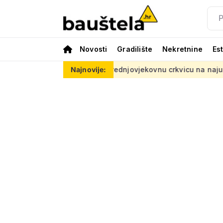
Novosti
Gradilište
Nekretnine
Es
isplativija
Srednjovjekovnu crkvicu na najudaljenijem otoku 
Najnovije: