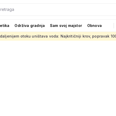
tetika
Održiva gradnja
Sam svoj majstor
Obnova
uništava voda: Najkritičniji krov, popravak 100 tisuća eura