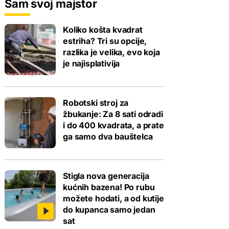
Sam svoj majstor
Koliko košta kvadrat
estriha? Tri su opcije,
razlika je velika, evo koja
je najisplativija
Robotski stroj za
žbukanje: Za 8 sati odradi
i do 400 kvadrata, a prate
ga samo dva bauštelca
Stigla nova generacija
kućnih bazena! Po rubu
možete hodati, a od kutije
do kupanca samo jedan
sat