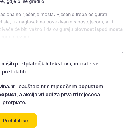
e, gdje bi se gradilo.
 racionalno rješenje mosta. Rješenje treba osigurati
klista, uz naglasak na povezivanje s postojećom, ali i
ivače će biti važno i da osiguraju
plovnost ispod mosta
metnom mrežom.
m naših pretplatničkih tekstova, morate se
pretplatiti.
rovina.hr i bauštela.hr s mjesečnim popustom
popust
, a akcija vrijedi za prva tri mjeseca
pretplate.
Pretplati se