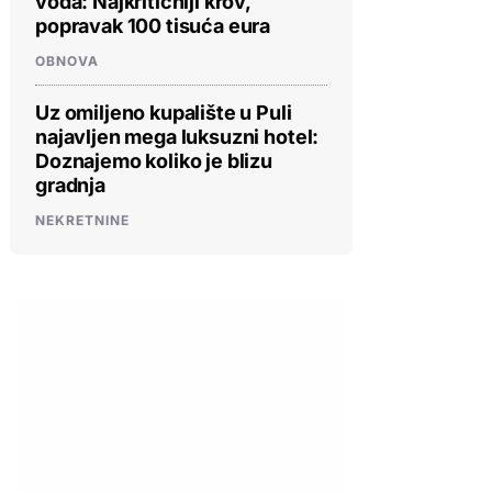
voda: Najkritičniji krov,
popravak 100 tisuća eura
OBNOVA
Uz omiljeno kupalište u Puli
najavljen mega luksuzni hotel:
Doznajemo koliko je blizu
gradnja
NEKRETNINE