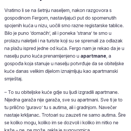
Vratimo li se na šetnju naseljem, nakon razgovora s
gospodinom Fergom, nastavljajući put do spomenutih
spojenih kuća u nizu, uočili smo razne registarske tablice.
Bilo je puno ‘domaćih’, ali i poneka ‘strana’ te smo u
prolazu naletjeli i na turiste koji su se spremali za odlazak
na plažu ispred jedne od kuća. Fergo nam je rekao da je u
naselju puno kuća prenamijenjeno u
apartmane
, a
gospođa koja stanuje u naselju potvrđuje da se obiteljske
kuće danas velikim dijelom iznajmljuju kao apartmanski
smještaj.
– To su obiteljske kuće gdje su ljudi izgradili apartmane.
Nijedna garaža nije garaža, sve su apartmani. Sve ti je to
tu prilično ‘guravo’ tu s autima, ali i gradnjom. Navečer
nastaje krkljanac. Trotoari su zauzeti ne samo autima. Šire
se koliko mogu, koliko im se dozvoli i koliko im nitko ne
kaže – ne, ne može, rekla je sugovornica.