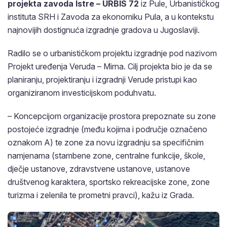
projekta zavoda Istre – URBIS 72
iz Pule, Urbanističkog
instituta SRH i Zavoda za ekonomiku Pula, a u kontekstu
najnovijih dostignuća izgradnje gradova u Jugoslaviji.
Radilo se o urbanističkom projektu izgradnje pod nazivom
Projekt uređenja Veruda – Mirna. Cilj projekta bio je da se
planiranju, projektiranju i izgradnji Verude pristupi kao
organiziranom investicijskom poduhvatu.
– Koncepcijom organizacije prostora prepoznate su zone
postojeće izgradnje (među kojima i područje označeno
oznakom A) te zone za novu izgradnju sa specifičnim
namjenama (stambene zone, centralne funkcije, škole,
dječje ustanove, zdravstvene ustanove, ustanove
društvenog karaktera, sportsko rekreacijske zone, zone
turizma i zelenila te prometni pravci), kažu iz Grada.