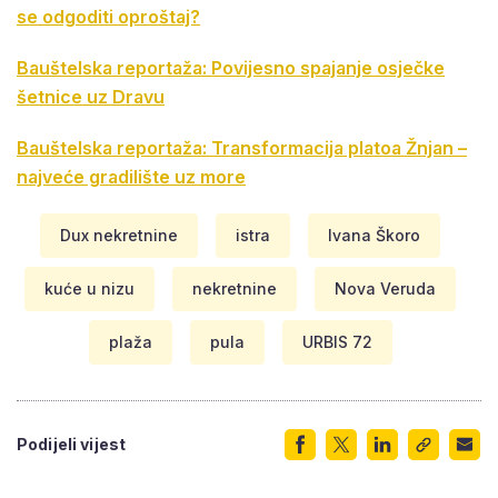
se odgoditi oproštaj?
Bauštelska reportaža: Povijesno spajanje osječke
šetnice uz Dravu
Bauštelska reportaža: Transformacija platoa Žnjan –
najveće gradilište uz more
Dux nekretnine
istra
Ivana Škoro
kuće u nizu
nekretnine
Nova Veruda
plaža
pula
URBIS 72
Podijeli vijest