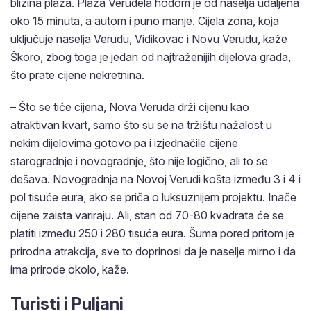
blizina plaža. Plaža Verudela hodom je od naselja udaljena
oko 15 minuta, a autom i puno manje. Cijela zona, koja
uključuje naselja Verudu, Vidikovac i Novu Verudu, kaže
Škoro, zbog toga je jedan od najtraženijih dijelova grada,
što prate cijene nekretnina.
– Što se tiče cijena, Nova Veruda drži cijenu kao
atraktivan kvart, samo što su se na tržištu nažalost u
nekim dijelovima gotovo pa i izjednačile cijene
starogradnje i novogradnje, što nije logično, ali to se
dešava. Novogradnja na Novoj Verudi košta između 3 i 4 i
pol tisuće eura, ako se priča o luksuznijem projektu. Inače
cijene zaista variraju. Ali, stan od 70-80 kvadrata će se
platiti između 250 i 280 tisuća eura. Šuma pored pritom je
prirodna atrakcija, sve to doprinosi da je naselje mirno i da
ima prirode okolo, kaže.
Turisti i Puljani