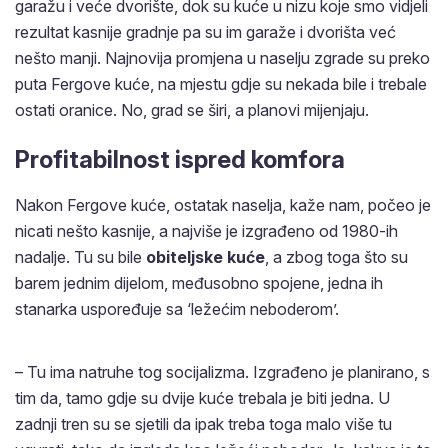
garažu i veće dvorište, dok su kuće u nizu koje smo vidjeli
rezultat kasnije gradnje pa su im garaže i dvorišta već
nešto manji. Najnovija promjena u naselju zgrade su preko
puta Fergove kuće, na mjestu gdje su nekada bile i trebale
ostati oranice. No, grad se širi, a planovi mijenjaju.
Profitabilnost ispred komfora
Nakon Fergove kuće, ostatak naselja, kaže nam, počeo je
nicati nešto kasnije, a najviše je izgrađeno od 1980-ih
nadalje. Tu su bile
obiteljske kuće
, a zbog toga što su
barem jednim dijelom, međusobno spojene, jedna ih
stanarka uspoređuje sa ‘ležećim neboderom’.
– Tu ima natruhe tog socijalizma. Izgrađeno je planirano, s
tim da, tamo gdje su dvije kuće trebala je biti jedna. U
zadnji tren su se sjetili da ipak treba toga malo više tu