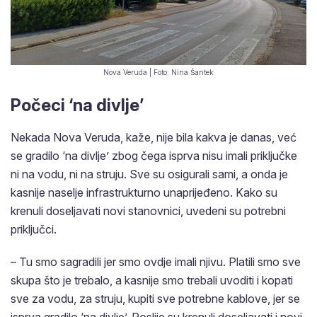
Nova Veruda | Foto: Nina Šantek
Počeci ‘na divlje’
Nekada Nova Veruda, kaže, nije bila kakva je danas, već
se gradilo ‘na divlje’ zbog čega isprva nisu imali priključke
ni na vodu, ni na struju. Sve su osigurali sami, a onda je
kasnije naselje infrastrukturno unaprijeđeno. Kako su
krenuli doseljavati novi stanovnici, uvedeni su potrebni
priključci.
– Tu smo sagradili jer smo ovdje imali njivu. Platili smo sve
skupa što je trebalo, a kasnije smo trebali uvoditi i kopati
sve za vodu, za struju, kupiti sve potrebne kablove, jer se
isprva gradilo ‘na divlje’. Poslije su krenuli doseljavati i novi