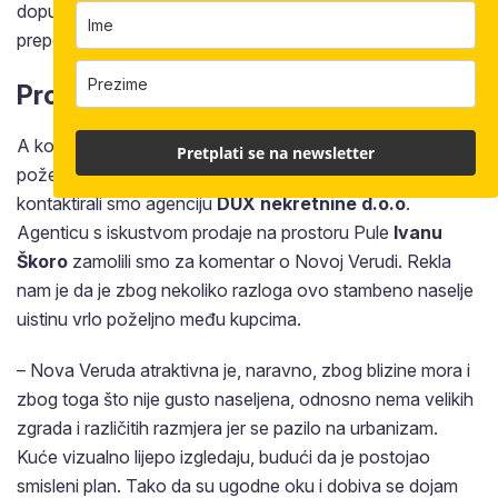
dopune PUP-a Veruda-Porat, kojim je utvrđena danas
prepoznatljiva koncepcija terena.
Prosudba struke
A koncepcija terena kakva jest u najmanju ruku djeluje
Pretplati se na newsletter
poželjno. Kako bismo opovrgnuli ili potvrdili svoj dojam
kontaktirali smo agenciju
DUX nekretnine d.o.o
.
Agenticu s iskustvom prodaje na prostoru Pule
Ivanu
Škoro
zamolili smo za komentar o Novoj Verudi. Rekla
nam je da je zbog nekoliko razloga ovo stambeno naselje
uistinu vrlo poželjno među kupcima.
– Nova Veruda atraktivna je, naravno, zbog blizine mora i
zbog toga što nije gusto naseljena, odnosno nema velikih
zgrada i različitih razmjera jer se pazilo na urbanizam.
Kuće vizualno lijepo izgledaju, budući da je postojao
smisleni plan. Tako da su ugodne oku i dobiva se dojam