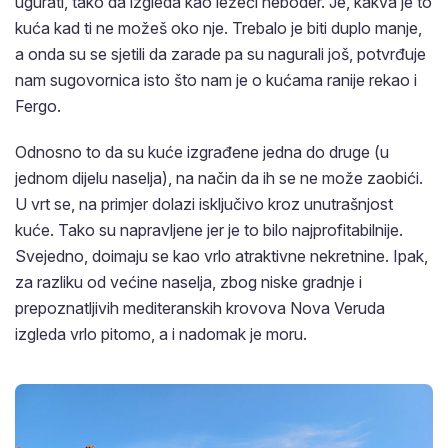
ugurati, tako da izgleda kao ležeći neboder. Je, kakva je to
kuća kad ti ne možeš oko nje. Trebalo je biti duplo manje,
a onda su se sjetili da zarade pa su nagurali još, potvrđuje
nam sugovornica isto što nam je o kućama ranije rekao i
Fergo.
Odnosno to da su kuće izgrađene jedna do druge (u
jednom dijelu naselja), na način da ih se ne može zaobići.
U vrt se, na primjer dolazi isključivo kroz unutrašnjost
kuće. Tako su napravljene jer je to bilo najprofitabilnije.
Svejedno, doimaju se kao vrlo atraktivne nekretnine. Ipak,
za razliku od većine naselja, zbog niske gradnje i
prepoznatljivih mediteranskih krovova Nova Veruda
izgleda vrlo pitomo, a i nadomak je moru.