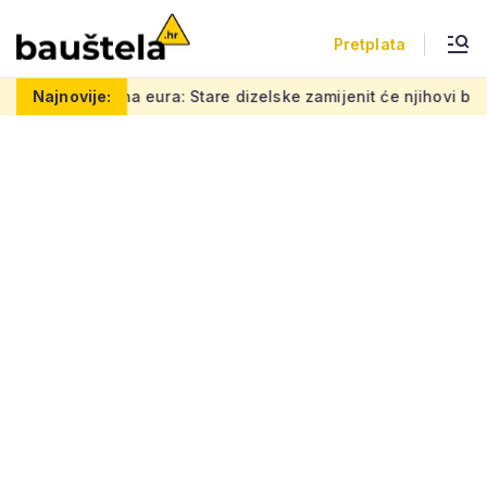
Pretplata
e dizelske zamijenit će njihovi baterijski vlakovi, zna se kada
Najnovije: