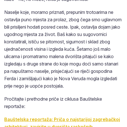
Naselje koje, moramo priznati, prepunim trotoarima ne
ostavlja puno mjesta za prolaz, zbog čega smo uglavnom
bili prisiljeni hodati posred ceste. Ipak, ostavlja dojam jako
ugodnog mjesta za život. Baš kako su sugovornici
konstatirali, ističu se pitomost, sigurnost i sklad zbog
ujednačenosti visina i izgleda kuća. Šetamo još malo
ulicama i promatramo malena dvorišta pitajući se kako
izgledaju s druge strane do koje mogu doći samo stanari
pa napuštamo naselje, prisjećajući se riječi gospodina
Ferda i zamišljajući kako je Nova Veruda mogla izgledati
prije nego je uopće postojala.
Pročitajte i prethodne priče iz ciklusa Bauštelske
reportaže:
Bauštelska reportaža: Priča o najstarijoj zagrebačkoj
arhitekturi, zavirite u dvorišta raskošnih