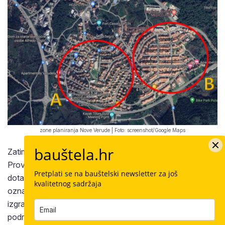
zone planiranja Nove Verude | Foto: screenshot/Google Maps
bauštela.hr
Zatim je 1977. godine za isto područje donesen
Provedbeno urbanistički plan Veruda-Pula. Obuhvatio je
Pretplati se na bauštelski newsletter za još
dotad neizgrađeno područje Verude, na karti označeno
kvalitetnog sadržaja
oznakom ‘B’. Stručni izvođač ostao je isti, a i ovdje su
izgrađene kuće u nizu. Konačno su 1992. godine za dio
područja Nove Verude pod slovom B izrađene izmjene i