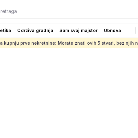
tetika
Održiva gradnja
Sam svoj majstor
Obnova
nekretnine: Morate znati ovih 5 stvari, bez njih ništa
Jedno