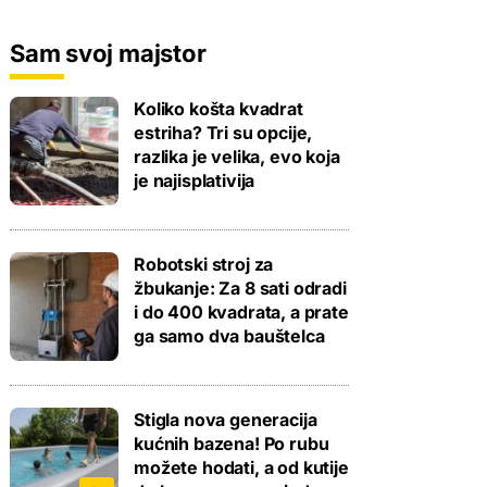
Sam svoj majstor
Koliko košta kvadrat
estriha? Tri su opcije,
razlika je velika, evo koja
je najisplativija
Robotski stroj za
žbukanje: Za 8 sati odradi
i do 400 kvadrata, a prate
ga samo dva bauštelca
Stigla nova generacija
kućnih bazena! Po rubu
možete hodati, a od kutije