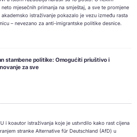
o neto mjesečnih primanja na smještaj, a sve te promjene
o akademsko istraživanje pokazalo je vezu između rasta
nicu – nevezano za anti-imigrantske politike desnice.
an stambene politike: Omogućiti priuštivo i
anovanje za sve
 EU i koautor istraživanja koje je ustvrdilo kako rast cijena
anjem stranke Alternative für Deutschland (AfD) u