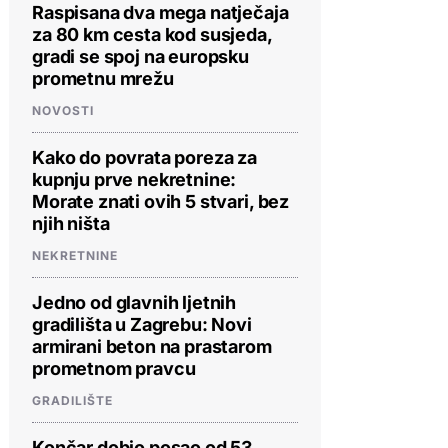
Raspisana dva mega natječaja
za 80 km cesta kod susjeda,
gradi se spoj na europsku
prometnu mrežu
NOVOSTI
Kako do povrata poreza za
kupnju prve nekretnine:
Morate znati ovih 5 stvari, bez
njih ništa
NEKRETNINE
Jedno od glavnih ljetnih
gradilišta u Zagrebu: Novi
armirani beton na prastarom
prometnom pravcu
GRADILIŠTE
Končar dobio posao od 53