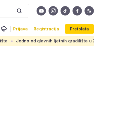
Prijava
Registracija
Pretplata
 od glavnih ljetnih gradilišta u Zagrebu: Novi armirani beto