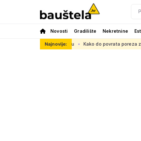
Novosti
Gradilište
Nekretnine
Es
psku prometnu mrežu
Najnovije:
Kako do povrata poreza za kupnju prve 