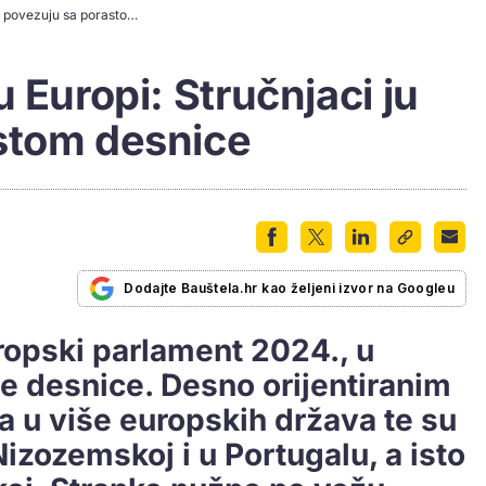
Kriza stanovanja u Europi: Stručnjaci ju povezuju sa porastom desnice
 Europi: Stručnjaci ju
stom desnice
Dodajte Bauštela.hr kao željeni izvor na Googleu
ropski parlament 2024., u
e desnice. Desno orijentiranim
a u više europskih država te su
izozemskoj i u Portugalu, a isto