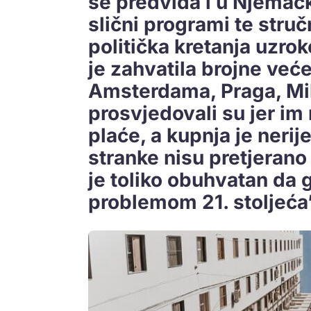
se predviđa i u Njemač
slični programi te struč
politička kretanja uzro
je zahvatila brojne već
Amsterdama, Praga, Mil
prosvjedovali su jer im
plaće, a kupnja je nerij
stranke nisu pretjerano
je toliko obuhvatan da
problemom 21. stoljeća’