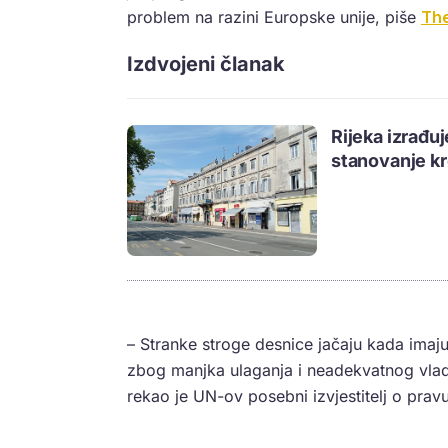
problem na razini Europske unije, piše
The
Izdvojeni članak
Rijeka izrađuj
stanovanje k
– Stranke stroge desnice jačaju kada imaju 
zbog manjka ulaganja i neadekvatnog vladi
rekao je UN-ov posebni izvjestitelj o prav