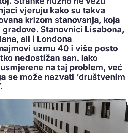
koj. Stranke nužno ne vežu
njaci vjeruju kako su takva
kovana krizom stanovanja, koja
e gradove. Stanovnici Lisabona,
ana, ali i Londona
 najmovi uzmu 40 i više posto
etko nedostižan san. Iako
 usmjerene na taj problem, već
 ga se može nazvati ‘društvenim
.