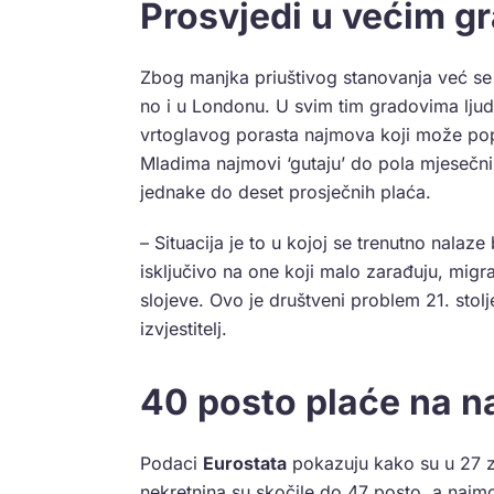
Prosvjedi u većim g
Zbog manjka priuštivog stanovanja već s
no i u Londonu. U svim tim gradovima ljudi
vrtoglavog porasta najmova koji može popra
Mladima najmovi ‘gutaju’ do pola mjesečn
jednake do deset prosječnih plaća.
– Situacija je to u kojoj se trenutno nalaz
isključivo na one koji malo zarađuju, migran
slojeve. Ovo je društveni problem 21. stol
izvjestitelj.
40 posto plaće na n
Podaci
Eurostata
pokazuju kako su u 27 z
nekretnina su skočile do 47 posto, a najmo