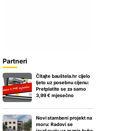
Partneri
Čitajte bauštela.hr cijelo
ljeto uz posebnu cijenu:
Pretplatite se za samo
3,99 € mjesečno
Novi stambeni projekt na
moru: Radovi se
izvršavaju uz manje buke