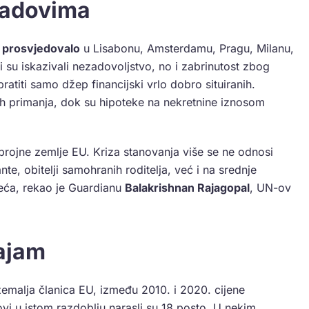
radovima
e
prosvjedovalo
u Lisabonu, Amsterdamu, Pragu, Milanu,
 su iskazivali nezadovoljstvo, no i zabrinutost zbog
titi samo džep financijski vrlo dobro situiranih.
ih primanja, dok su hipoteke na nekretnine iznosom
e brojne zemlje EU. Kriza stanovanja više se ne odnosi
te, obitelji samohranih roditelja, već i na srednje
jeća, rekao je Guardianu
Balakrishnan Rajagopal
, UN-ov
ajam
emalja članica EU, između 2010. i 2020. cijene
vi u istom razdoblju narasli su 18 posto. U nekim