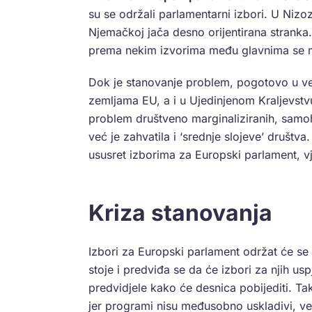
su se održali parlamentarni izbori. U Nizo
Njemačkoj jača desno orijentirana stranka. 
prema nekim izvorima među glavnima se mo
Dok je stanovanje problem, pogotovo u već
zemljama EU, a i u Ujedinjenom Kraljevstvu
problem društveno marginaliziranih, samohr
već je zahvatila i ‘srednje slojeve’ društv
ususret izborima za Europski parlament, vj
Kriza stanovanja
Izbori za Europski parlament održat će se 
stoje i predviđa se da će izbori za njih us
predvidjele kako će desnica pobijediti. Ta
jer programi nisu međusobno uskladivi, v