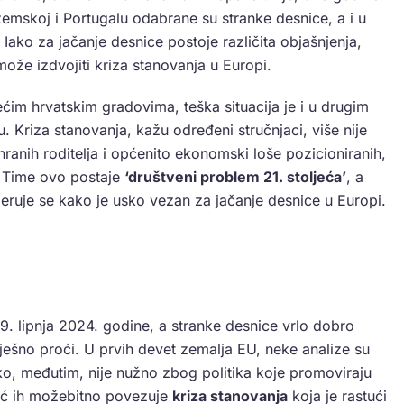
zemskoj i Portugalu odabrane su stranke desnice, a i u
Iako za jačanje desnice postoje različita objašnjenja,
že izdvojiti kriza stanovanja u Europi.
im hrvatskim gradovima, teška situacija je i u drugim
. Kriza stanovanja, kažu određeni stručnjaci, više nije
anih roditelja i općenito ekonomski loše pozicioniranih,
a. Time ovo postaje
‘društveni problem 21. stoljeća’
, a
eruje se kako je usko vezan za jačanje desnice u Europi.
9. lipnja 2024. godine, a stranke desnice vrlo dobro
pješno proći. U prvih devet zemalja EU, neke analize su
ko, međutim, nije nužno zbog politika koje promoviraju
eć ih možebitno povezuje
kriza stanovanja
koja je rastući