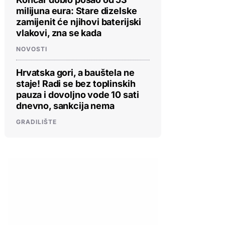
milijuna eura: Stare dizelske
zamijenit će njihovi baterijski
vlakovi, zna se kada
NOVOSTI
Hrvatska gori, a bauštela ne
staje! Radi se bez toplinskih
pauza i dovoljno vode 10 sati
dnevno, sankcija nema
GRADILIŠTE