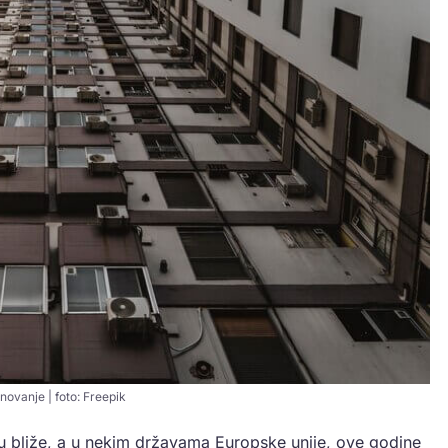
novanje | foto: Freepik
u bliže, a u nekim državama Europske unije, ove godine