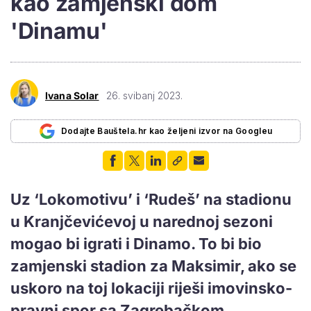
kao zamjenski dom
'Dinamu'
Ivana Solar
26. svibanj 2023.
Dodajte Bauštela.hr kao željeni izvor na Googleu
Uz ‘Lokomotivu’ i ‘Rudeš’ na stadionu
u Kranjčevićevoj u narednoj sezoni
mogao bi igrati i Dinamo. To bi bio
zamjenski stadion za Maksimir, ako se
uskoro na toj lokaciji riješi imovinsko-
pravni spor sa Zagrebačkom