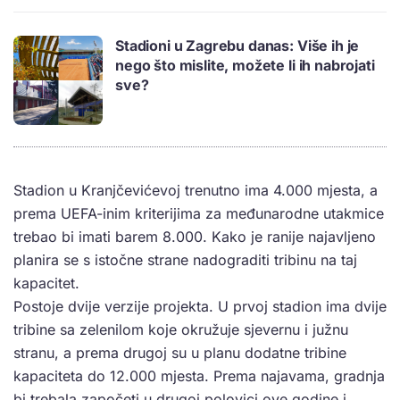
Stadioni u Zagrebu danas: Više ih je
nego što mislite, možete li ih nabrojati
sve?
Stadion u Kranjčevićevoj trenutno ima 4.000 mjesta, a
prema UEFA-inim kriterijima za međunarodne utakmice
trebao bi imati barem 8.000. Kako je ranije najavljeno
planira se s istočne strane nadograditi tribinu na taj
kapacitet.
Postoje dvije verzije projekta. U prvoj stadion ima dvije
tribine sa zelenilom koje okružuje sjevernu i južnu
stranu, a prema drugoj su u planu dodatne tribine
kapaciteta do 12.000 mjesta. Prema najavama, gradnja
bi trebala započeti u drugoj polovici ove godine i