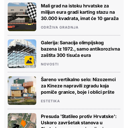
Mali grad na istoku hrvatske za
milijun eura gradi karting stazu na
30.000 kvadrata, imat će 10 garaža
ODRŽIVA GRADNJA
Galerija: Sanacija olimpijskog
bazena iz 1972., samo antikorozivna
zaštita 300 tisuća eura
NOVOSTI
Šareno vertikalno selo: Nizozemci
za Kineze napravili zgradu koja
pomiče granice, boje i oblici pršte
ESTETIKA
Presuda 'Statileo protiv Hrvatske':
Uskoro završetak stanova u