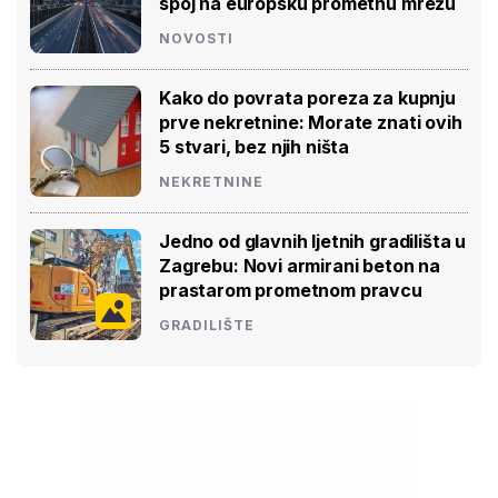
spoj na europsku prometnu mrežu
NOVOSTI
Kako do povrata poreza za kupnju
prve nekretnine: Morate znati ovih
5 stvari, bez njih ništa
NEKRETNINE
Jedno od glavnih ljetnih gradilišta u
Zagrebu: Novi armirani beton na
prastarom prometnom pravcu
GRADILIŠTE