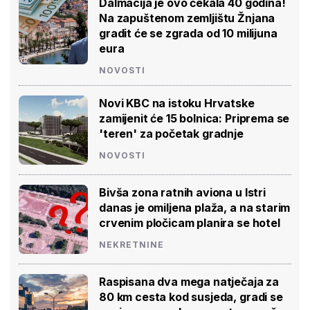
Dalmacija je ovo čekala 40 godina!
Na zapuštenom zemljištu Žnjana
gradit će se zgrada od 10 milijuna
eura
NOVOSTI
Novi KBC na istoku Hrvatske
zamijenit će 15 bolnica: Priprema se
'teren' za početak gradnje
NOVOSTI
Bivša zona ratnih aviona u Istri
danas je omiljena plaža, a na starim
crvenim pločicam planira se hotel
NEKRETNINE
Raspisana dva mega natječaja za
80 km cesta kod susjeda, gradi se