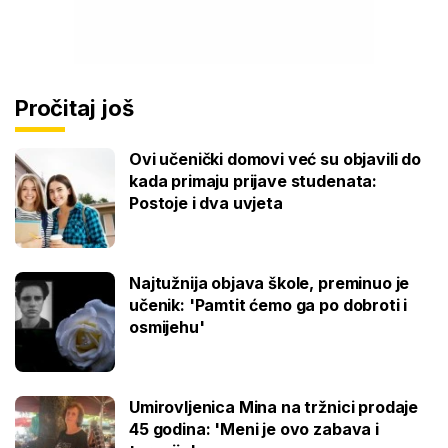
Pročitaj još
Ovi učenički domovi već su objavili do
kada primaju prijave studenata:
Postoje i dva uvjeta
Najtužnija objava škole, preminuo je
učenik: 'Pamtit ćemo ga po dobroti i
osmijehu'
Umirovljenica Mina na tržnici prodaje
45 godina: 'Meni je ovo zabava i