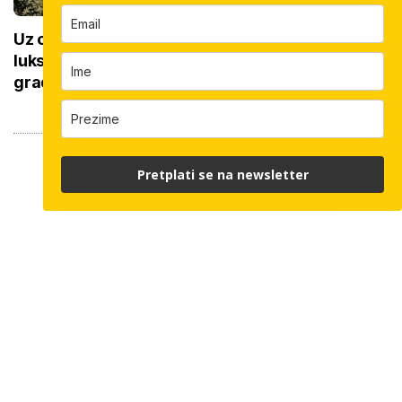
Uz omiljeno kupalište u Puli najavljen mega
luksuzni hotel: Doznajemo koliko je blizu
gradnja
Pretplati se na newsletter