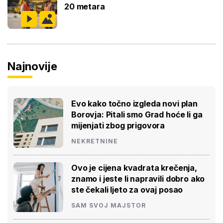
20 metara
Najnovije
Evo kako točno izgleda novi plan
Borovja: Pitali smo Grad hoće li ga
mijenjati zbog prigovora
NEKRETNINE
Ovo je cijena kvadrata krečenja,
znamo i jeste li napravili dobro ako
ste čekali ljeto za ovaj posao
SAM SVOJ MAJSTOR