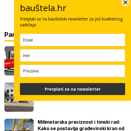
bauštela.hr
Pretplati se na bauštelski newsletter za još kvalitetnog
sadržaja
Partneri
Čitajte bauštela.hr cijelo ljeto uz
posebnu cijenu: Pretplatite se za samo
3,99 € mjesečno
Novi stambeni projekt na moru: Radovi
Pretplati se na newsletter
se izvršavaju uz manje buke
Milimetarska preciznost i timski rad:
Kako se postavlja građevinski kran od