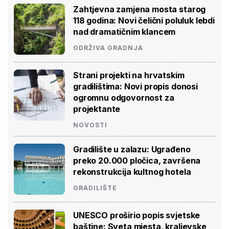
Zahtjevna zamjena mosta starog
118 godina: Novi čelični poluluk lebdi
nad dramatičnim klancem
ODRŽIVA GRADNJA
Strani projekti na hrvatskim
gradilištima: Novi propis donosi
ogromnu odgovornost za
projektante
NOVOSTI
Gradilište u zalazu: Ugrađeno
preko 20.000 pločica, završena
rekonstrukcija kultnog hotela
GRADILIŠTE
UNESCO proširio popis svjetske
baštine: Sveta mjesta, kraljevske