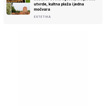
utvrde, kultna plaža i jedna
močvara
ESTETIKA