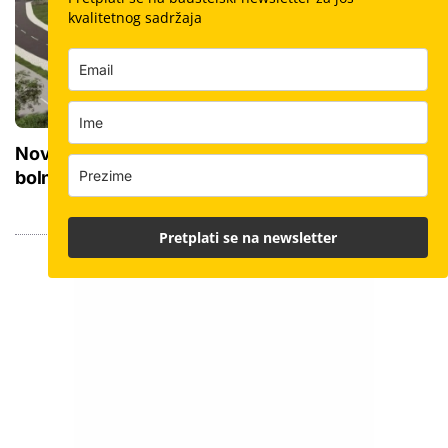
kvalitetnog sadržaja
Novi KBC na istoku Hrvatske zamijenit će 15
bolnica: Priprema se 'teren' za početak gradnje
Pretplati se na newsletter