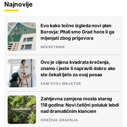
Najnovije
Evo kako točno izgleda novi plan
Borovja: Pitali smo Grad hoće li ga
mijenjati zbog prigovora
NEKRETNINE
Ovo je cijena kvadrata krečenja,
znamo i jeste li napravili dobro ako
ste čekali ljeto za ovaj posao
SAM SVOJ MAJSTOR
Zahtjevna zamjena mosta starog
118 godina: Novi čelični poluluk lebdi
nad dramatičnim klancem
ODRŽIVA GRADNJA