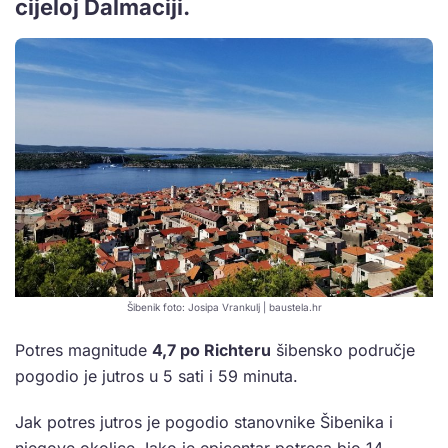
cijeloj Dalmaciji.
Šibenik foto: Josipa Vrankulj | baustela.hr
Potres magnitude
4,7 po Richteru
šibensko područje
pogodio je jutros u 5 sati i 59 minuta.
Jak potres jutros je pogodio stanovnike Šibenika i