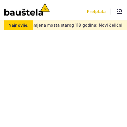
Pretplata
mjena mosta starog 118 godina: Novi čelični poluluk lebdi na
Najnovije: