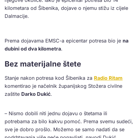
njegove okolice. Iako je epicentar potresa bio 14
kilometara od Šibenika, dojave o njemu stižu iz cijele
Dalmacije.
Prema dojavama EMSC-a epicentar potresa bio je
na
dubini od dva kilometra
.
Bez materijalne štete
Stanje nakon potresa kod Šibenika za
Radio Ritam
komentirao je načelnik županijskog Stožera civilne
zaštite
Darko Dukić
.
– Nismo dobili niti jednu dojavu o štetama ili
potrebama za bilo kakvu pomoć. Prema svemu sudeći,
sve je dobro prošlo. Možemo se samo nadati da se
podrhtavanja više neće ponavljati, navodi Dukić.