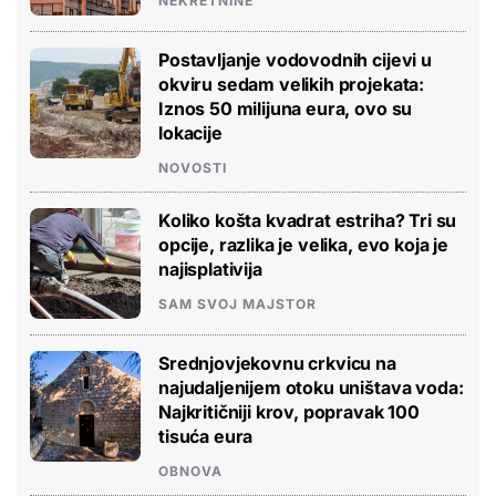
NEKRETNINE
Postavljanje vodovodnih cijevi u
okviru sedam velikih projekata:
Iznos 50 milijuna eura, ovo su
lokacije
NOVOSTI
Koliko košta kvadrat estriha? Tri su
opcije, razlika je velika, evo koja je
najisplativija
SAM SVOJ MAJSTOR
Srednjovjekovnu crkvicu na
najudaljenijem otoku uništava voda:
Najkritičniji krov, popravak 100
tisuća eura
OBNOVA