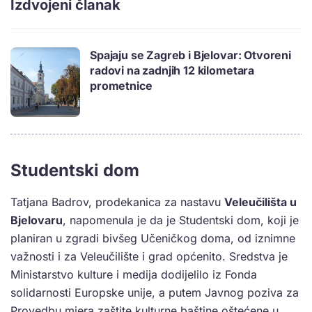
Izdvojeni članak
Spajaju se Zagreb i Bjelovar: Otvoreni
radovi na zadnjih 12 kilometara
prometnice
Studentski dom
Tatjana Badrov, prodekanica za nastavu
Veleučilišta u
Bjelovaru
, napomenula je da je Studentski dom, koji je
planiran u zgradi bivšeg Učeničkog doma, od iznimne
važnosti i za Veleučilište i grad općenito. Sredstva je
Ministarstvo kulture i medija dodijelilo iz Fonda
solidarnosti Europske unije, a putem Javnog poziva za
Provedbu mjera zaštite kulturne baštine oštećene u