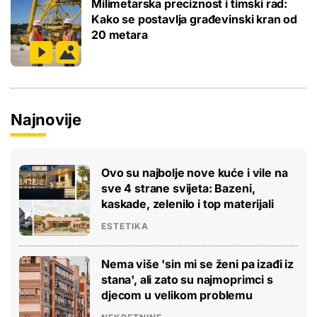
Milimetarska preciznost i timski rad:
Kako se postavlja građevinski kran od
20 metara
Najnovije
Ovo su najbolje nove kuće i vile na
sve 4 strane svijeta: Bazeni,
kaskade, zelenilo i top materijali
ESTETIKA
Nema više 'sin mi se ženi pa izađi iz
stana', ali zato su najmoprimci s
djecom u velikom problemu