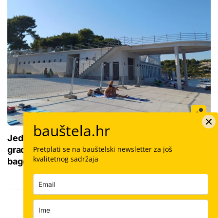
bauštela.hr
Jedno od najpoznatijih kupališta u Istri i dalje
Pretplati se na bauštelski newsletter za još
gradilište: Kupače ne smeta, brćkaju se ispred
kvalitetnog sadržaja
bagera