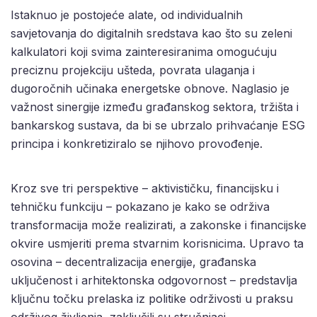
Istaknuo je postojeće alate, od individualnih
savjetovanja do digitalnih sredstava kao što su zeleni
kalkulatori koji svima zainteresiranima omogućuju
preciznu projekciju ušteda, povrata ulaganja i
dugoročnih učinaka energetske obnove. Naglasio je
važnost sinergije između građanskog sektora, tržišta i
bankarskog sustava, da bi se ubrzalo prihvaćanje ESG
principa i konkretiziralo se njihovo provođenje.
Kroz sve tri perspektive – aktivističku, financijsku i
tehničku funkciju – pokazano je kako se održiva
transformacija može realizirati, a zakonske i financijske
okvire usmjeriti prema stvarnim korisnicima. Upravo ta
osovina – decentralizacija energije, građanska
uključenost i arhitektonska odgovornost – predstavlja
ključnu točku prelaska iz politike održivosti u praksu
održivog življenja, zaključili su stručnjaci.