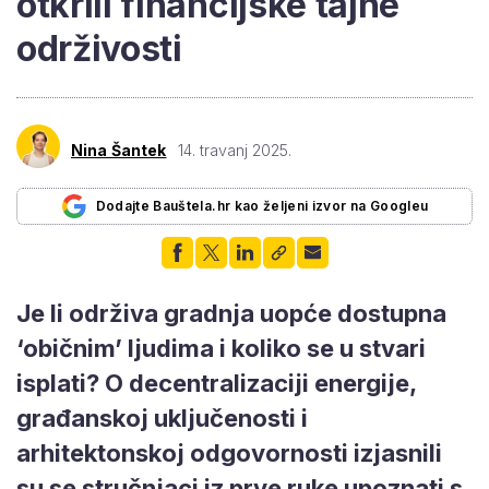
otkrili financijske tajne
održivosti
Nina Šantek
14. travanj 2025.
Dodajte Bauštela.hr kao željeni izvor na Googleu
Je li održiva gradnja uopće dostupna
‘običnim’ ljudima i koliko se u stvari
isplati? O decentralizaciji energije,
građanskoj uključenosti i
arhitektonskoj odgovornosti izjasnili
su se stručnjaci iz prve ruke upoznati s