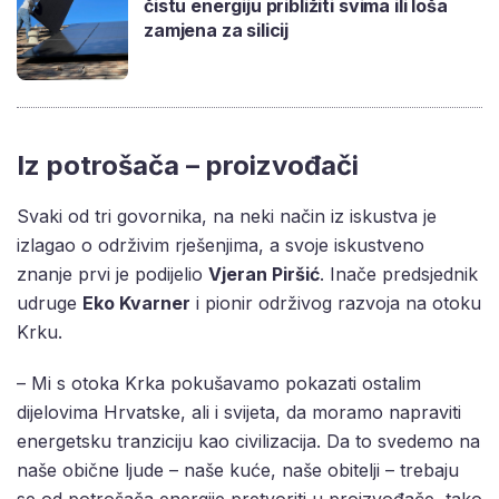
čistu energiju približiti svima ili loša
zamjena za silicij
Iz potrošača – proizvođači
Svaki od tri govornika, na neki način iz iskustva je
izlagao o održivim rješenjima, a svoje iskustveno
znanje prvi je podijelio
Vjeran Piršić
. Inače predsjednik
udruge
Eko Kvarner
i pionir održivog razvoja na otoku
Krku.
– Mi s otoka Krka pokušavamo pokazati ostalim
dijelovima Hrvatske, ali i svijeta, da moramo napraviti
energetsku tranziciju kao civilizacija. Da to svedemo na
naše obične ljude – naše kuće, naše obitelji – trebaju
se od potrošača energije pretvoriti u proizvođače, tako