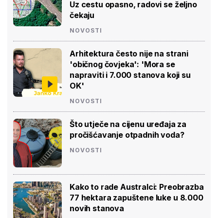
Uz cestu opasno, radovi se željno
čekaju
NOVOSTI
Arhitektura često nije na strani
'običnog čovjeka': 'Mora se
napraviti i 7.000 stanova koji su
OK'
NOVOSTI
Što utječe na cijenu uređaja za
pročišćavanje otpadnih voda?
NOVOSTI
Kako to rade Australci: Preobrazba
77 hektara zapuštene luke u 8.000
novih stanova