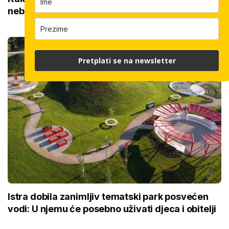
neboder na svijetu dobio zadnju etažu
Pretplati se na newsletter
Istra dobila zanimljiv tematski park posvećen
vodi: U njemu će posebno uživati djeca i obitelji