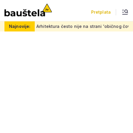
Pretplata
rhitektura često nije na strani 'običnog čovjeka': 'Mora se napr
Najnovije: