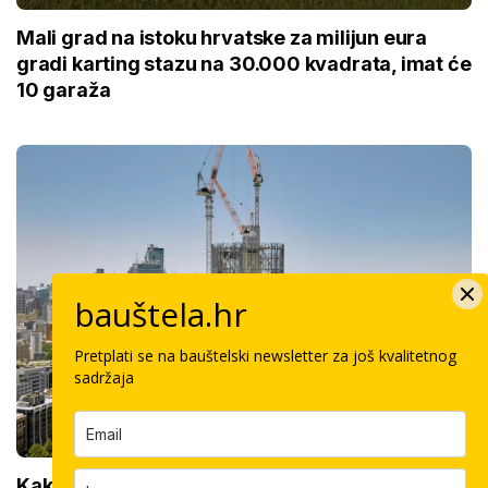
Mali grad na istoku hrvatske za milijun eura
gradi karting stazu na 30.000 kvadrata, imat će
10 garaža
bauštela.hr
Pretplati se na bauštelski newsletter za još kvalitetnog
sadržaja
Kakav spoj betona i drva! Najviši hibridni drveni