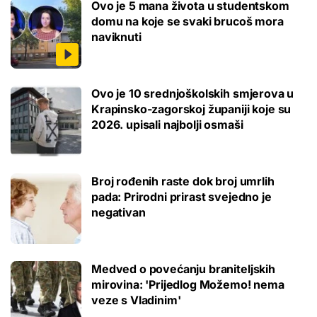
Ovo je 5 mana života u studentskom
domu na koje se svaki brucoš mora
naviknuti
Ovo je 10 srednjoškolskih smjerova u
Krapinsko-zagorskoj županiji koje su
2026. upisali najbolji osmaši
Broj rođenih raste dok broj umrlih
pada: Prirodni prirast svejedno je
negativan
Medved o povećanju braniteljskih
mirovina: 'Prijedlog Možemo! nema
veze s Vladinim'