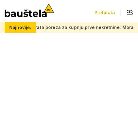
Pretplata
ata poreza za kupnju prve nekretnine: Morate znati ovih 5 stvar
Najnovije: