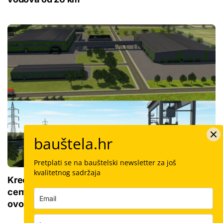
bauštela.hr
Pretplati se na bauštelski newsletter za još
kvalitetnog sadržaja
Kreće borba građevinaca za izgradnju golemog
centra od 73 milijuna eura: Četiri županije ovise o
ovom projektu