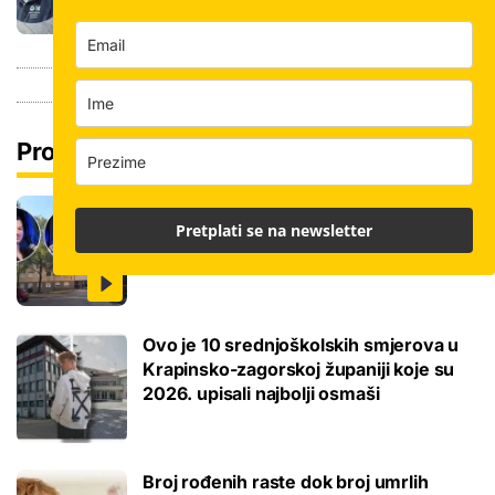
Pročitaj još
Ovo je 5 mana života u studentskom
Pretplati se na newsletter
domu na koje se svaki brucoš mora
naviknuti
Ovo je 10 srednjoškolskih smjerova u
Krapinsko-zagorskoj županiji koje su
2026. upisali najbolji osmaši
Broj rođenih raste dok broj umrlih