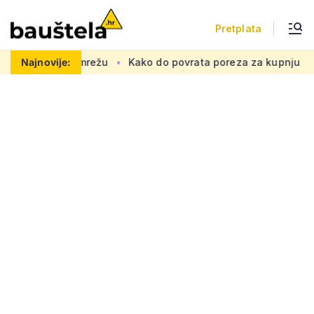
Pretplata
ku prometnu mrežu
Najnovije:
Kako do povrata poreza za kupnju prve nek