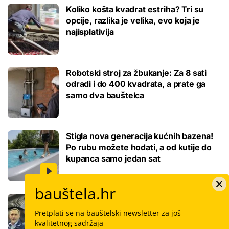
Koliko košta kvadrat estriha? Tri su
opcije, razlika je velika, evo koja je
najisplativija
Robotski stroj za žbukanje: Za 8 sati
odradi i do 400 kvadrata, a prate ga
samo dva bauštelca
Stigla nova generacija kućnih bazena!
Po rubu možete hodati, a od kutije do
kupanca samo jedan sat
bauštela.hr
Koliko košta keramičar za kvadrat
pločica: Cijenu određuju površina,
Pretplati se na bauštelski newsletter za još
dimenzije keramike, ali i lokacija
kvalitetnog sadržaja