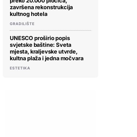
preko 20.000 pločica,
završena rekonstrukcija
kultnog hotela
GRADILIŠTE
UNESCO proširio popis
svjetske baštine: Sveta
mjesta, kraljevske utvrde,
kultna plaža i jedna močvara
ESTETIKA