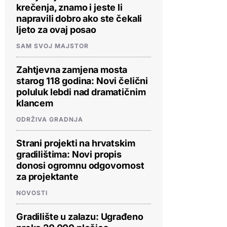
krečenja, znamo i jeste li
napravili dobro ako ste čekali
ljeto za ovaj posao
SAM SVOJ MAJSTOR
Zahtjevna zamjena mosta
starog 118 godina: Novi čelični
poluluk lebdi nad dramatičnim
klancem
ODRŽIVA GRADNJA
Strani projekti na hrvatskim
gradilištima: Novi propis
donosi ogromnu odgovornost
za projektante
NOVOSTI
Gradilište u zalazu: Ugrađeno