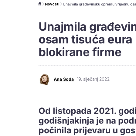
Novosti
Unajmila građevi
osam tisuća eura 
blokirane firme
Ana Šoda
19. siječanj 2023.
Od listopada 2021. god
godišnjakinja je na pod
počinila prijevaru u g