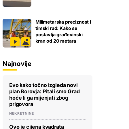
Milimetarska preciznost i
timski rad: Kako se
postavlja građevinski
kran od 20 metara
Najnovije
Evo kako točno izgleda novi
plan Borovja: Pitali smo Grad
hoće li ga mijenjati zbog
prigovora
NEKRETNINE
Ovo je cijena kvadrata