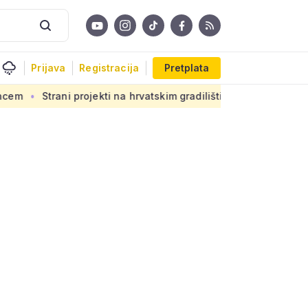
Prijava
Registracija
Pretplata
 projekti na hrvatskim gradilištima: Novi propis donosi ogromn