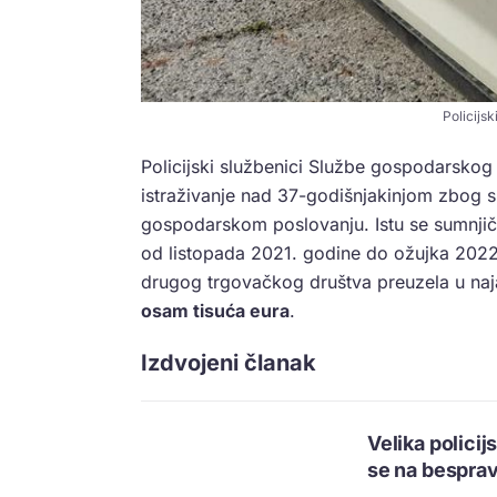
Policijsk
Policijski službenici Službe gospodarskog k
istraživanje nad 37-godišnjakinjom zbog s
gospodarskom poslovanju. Istu se sumnjič
od listopada 2021. godine do ožujka 202
drugog trgovačkog društva preuzela u n
osam tisuća eura
.
Izdvojeni članak
Velika policij
se na bespra