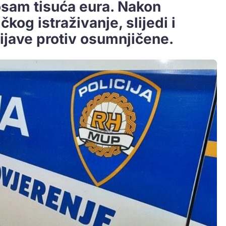
osam tisuća eura. Nakon
kog istraživanje, slijedi i
jave protiv osumnjičene.