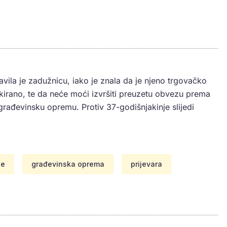
avila je zadužnicu, iako je znala da je njeno trgovačko
kirano, te da neće moći izvršiti preuzetu obvezu prema
rađevinsku opremu. Protiv 37-godišnjakinje slijedi
je
građevinska oprema
prijevara