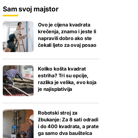
Sam svoj majstor
Ovo je cijena kvadrata
krečenja, znamo i jeste li
napravili dobro ako ste
čekali ljeto za ovaj posao
Koliko košta kvadrat
estriha? Tri su opcije,
razlika je velika, evo koja
je najisplativija
Robotski stroj za
žbukanje: Za 8 sati odradi
i do 400 kvadrata, a prate
ga samo dva bauštelca