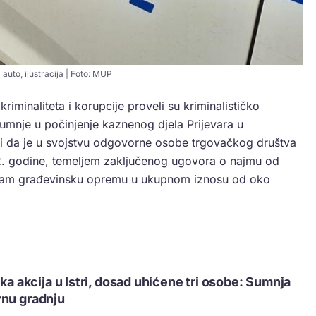
i auto, ilustracija | Foto: MUP
riminaliteta i korupcije proveli su kriminalističko
umnje u počinjenje kaznenog djela Prijevara u
i da je u svojstvu odgovorne osobe trgovačkog društva
2. godine, temeljem zaključenog ugovora o najmu od
ajam građevinsku opremu u ukupnom iznosu od oko
ska akcija u Istri, dosad uhićene tri osobe: Sumnja
vnu gradnju