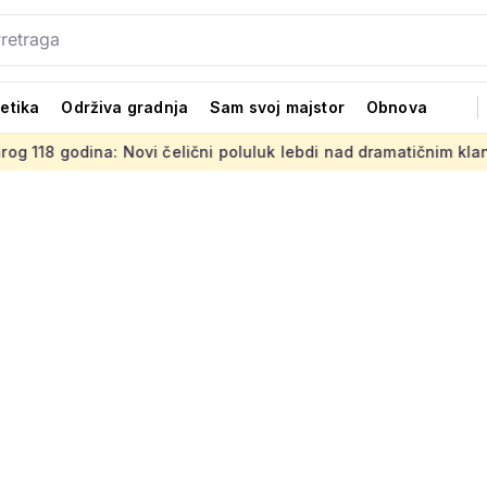
tetika
Održiva gradnja
Sam svoj majstor
Obnova
Novi čelični poluluk lebdi nad dramatičnim klancem
Strani