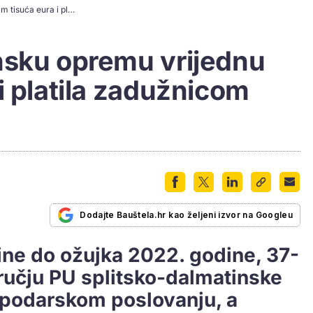
Unajmila građevinsku opremu vrijednu osam tisuća eura i platila zadužnicom blokirane firme
nsku opremu vrijednu
i platila zadužnicom
Dodajte Bauštela.hr kao željeni izvor na Googleu
ine do ožujka 2022. godine, 37-
ručju PU splitsko-dalmatinske
ospodarskom poslovanju, a