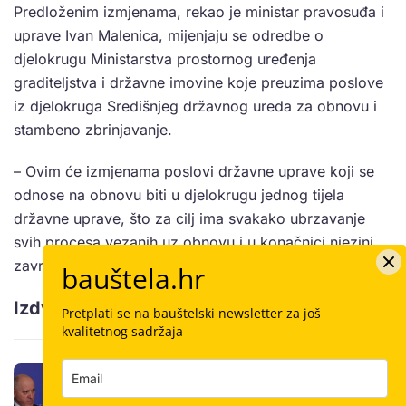
Predloženim izmjenama, rekao je ministar pravosuđa i
uprave Ivan Malenica, mijenjaju se odredbe o
djelokrugu Ministarstva prostornog uređenja
graditeljstva i državne imovine koje preuzima poslove
iz djelokruga Središnjeg državnog ureda za obnovu i
stambeno zbrinjavanje.
– Ovim će izmjenama poslovi državne uprave koji se
odnose na obnovu biti u djelokrugu jednog tijela
državne uprave, što za cilj ima svakako ubrzavanje
svih procesa vezanih uz obnovu i u konačnici njezini
završetak, kazao je Malenica.
bauštela.hr
Izdvojeni članak
Pretplati se na bauštelski newsletter za još
kvalitetnog sadržaja
Sastanak Bačića i Tomaševića:
Isplaćivat će se predujmovi u 100-