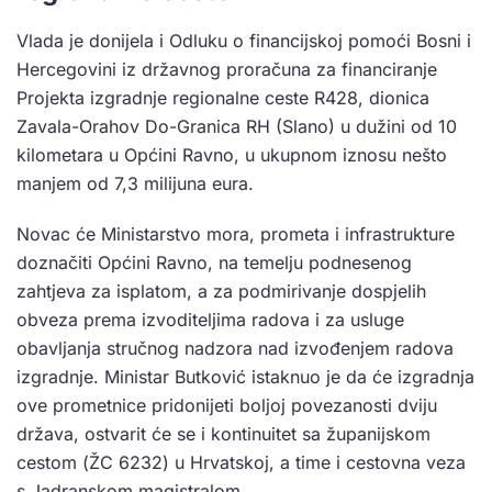
Vlada je donijela i Odluku o financijskoj pomoći Bosni i
Hercegovini iz državnog proračuna za financiranje
Projekta izgradnje regionalne ceste R428, dionica
Zavala-Orahov Do-Granica RH (Slano) u dužini od 10
kilometara u Općini Ravno, u ukupnom iznosu nešto
manjem od 7,3 milijuna eura.
Novac će Ministarstvo mora, prometa i infrastrukture
doznačiti Općini Ravno, na temelju podnesenog
zahtjeva za isplatom, a za podmirivanje dospjelih
obveza prema izvoditeljima radova i za usluge
obavljanja stručnog nadzora nad izvođenjem radova
izgradnje. Ministar Butković istaknuo je da će izgradnja
ove prometnice pridonijeti boljoj povezanosti dviju
država, ostvarit će se i kontinuitet sa županijskom
cestom (ŽC 6232) u Hrvatskoj, a time i cestovna veza
s Jadranskom magistralom.