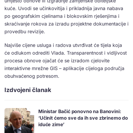
umjesto obnove ili izgradnje zamjenske obiteljske
kuće. Uvodi se učinkovitija i prikladnija javna nabava
po geografskim cjelinama i blokovskim rješenjima i
skraćivanje rokova za izradu projektne dokumentacije i
provedbu revizije.
Najviše cijene usluga i radova utvrđivat će tijela koja
će odlukom odrediti Vlada. Transparentnost i vidljivost
procesa obnove ojačat će se izradom cjelovite
interaktivne mrežne GIS – aplikacije cijeloga područja
obuhvaćenog potresom.
Izdvojeni članak
Ministar Bačić ponovno na Banovini:
‘Učinit ćemo sve da ih sve zbrinemo do
iduće zime’