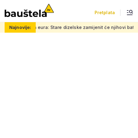
Pretplata
are dizelske zamijenit će njihovi baterijski vlakovi, zna se kad
Najnovije: